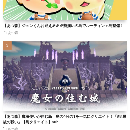
【あつ森】ジュンくんお迎え🎉🎉🎉勢揃いの島でルーティン＋島整備！
あつ森
【あつ森】魔法使いが住む島｜島の4分の1を一気にクリエイト！『#8 最
後の戦い』【島クリエイト】sub
あつ森