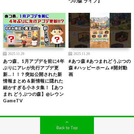
つの森 ライブ】
2025.11.29
2025.11.29
あつ森、1月アプデを前に4年
#あつ森 #あつまれどうぶつの
ぶりにアレが先行アプデ更
森 #ハッピーホーム #開封動
新…！！？突如公開された新
画
情報まとめ＆新情報に隠れた
細かすぎる小ネタ集！【あつ
まれ どうぶつの森】@レウン
GameTV
Back to Top