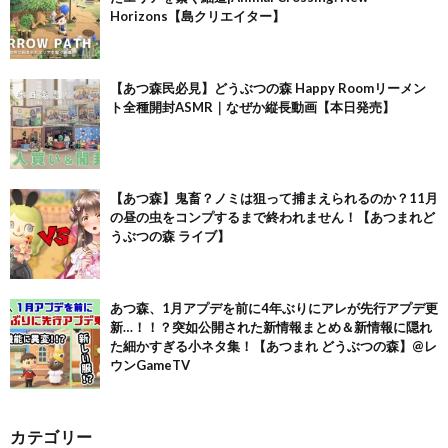
Horizons【島クリエイター】
【あつ森民必見】どうぶつの森 Happy Roomリーメン
ト全種開封ASMR｜なぜか縦長動画【本日発売】
【あつ森】鬼畜？ノミは狙って捕まえられるのか？11月
の昼の虫をコンプするまで終われません！【あつまれど
うぶつの森 ライブ】
あつ森、1月アプデを前に4年ぶりにアレが先行アプデ更
新…！！？突如公開された新情報まとめ＆新情報に隠れ
た細かすぎる小ネタ集！【あつまれ どうぶつの森】@レ
ウンGameTV
カテゴリー