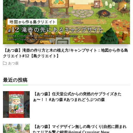
【あつ森】滝壺の作り方と木の植え方/キャンプサイト：地図から作る島
クリエイト#12【島クリエイト】
あつ森
最近の投稿
【あつ森】任天堂公式からの突然のサプライズきた
ぁ〜！！ #あつ森 #あつまれどうぶつの森
【あつ森】マイデザイン無しの島づくり|自然に囲まれ
たエリアを繋ぐ細道|Animal Crossing: New