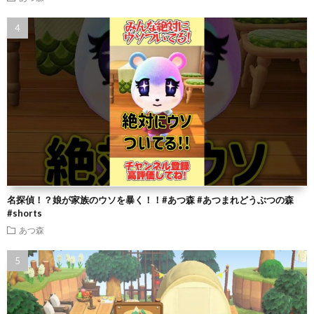
名探偵！？娘が家族のウソを暴く！！#あつ森 #あつまれどうぶつの森
#shorts
あつ森