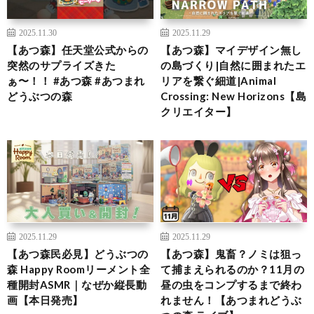
2025.11.30
2025.11.29
【あつ森】任天堂公式からの
【あつ森】マイデザイン無し
突然のサプライズきた
の島づくり|自然に囲まれたエ
ぁ〜！！ #あつ森 #あつまれ
リアを繋ぐ細道|Animal
どうぶつの森
Crossing: New Horizons【島
クリエイター】
2025.11.29
2025.11.29
【あつ森民必見】どうぶつの
【あつ森】鬼畜？ノミは狙っ
森 Happy Roomリーメント全
て捕まえられるのか？11月の
種開封ASMR｜なぜか縦長動
昼の虫をコンプするまで終わ
画【本日発売】
れません！【あつまれどうぶ