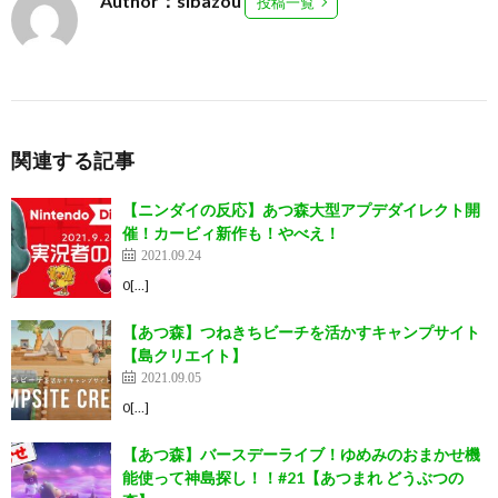
Author：sibazou
投稿一覧
関連する記事
【ニンダイの反応】あつ森大型アプデダイレクト開
催！カービィ新作も！やべえ！
2021.09.24
0[…]
【あつ森】つねきちビーチを活かすキャンプサイト
【島クリエイト】
2021.09.05
0[…]
【あつ森】バースデーライブ！ゆめみのおまかせ機
能使って神島探し！！#21【あつまれ どうぶつの