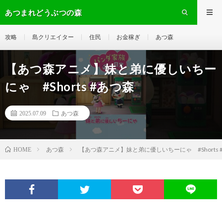
あつまれどうぶつの森
攻略
島クリエイター
住民
お金稼ぎ
あつ森
【あつ森アニメ】妹と弟に優しいちー
にゃ #Shorts #あつ森
2025.07.09
あつ森
あつ森
【あつ森アニメ】妹と弟に優しいちーにゃ #Shorts 
HOME