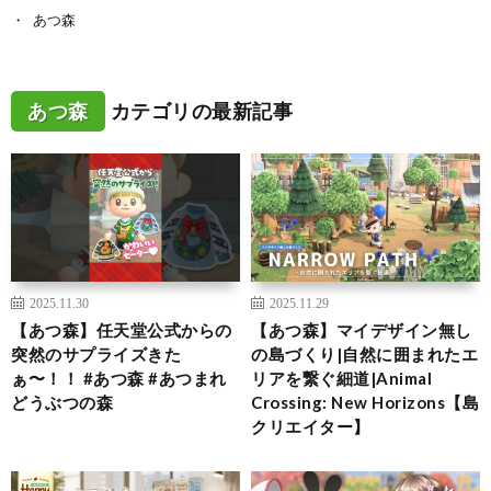
あつ森
あつ森
カテゴリの最新記事
2025.11.30
2025.11.29
【あつ森】任天堂公式からの
【あつ森】マイデザイン無し
突然のサプライズきた
の島づくり|自然に囲まれたエ
ぁ〜！！ #あつ森 #あつまれ
リアを繋ぐ細道|Animal
どうぶつの森
Crossing: New Horizons【島
クリエイター】