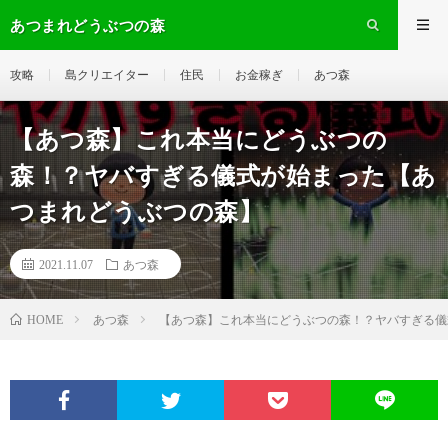
あつまれどうぶつの森
攻略
島クリエイター
住民
お金稼ぎ
あつ森
【あつ森】これ本当にどうぶつの
森！？ヤバすぎる儀式が始まった【あ
つまれどうぶつの森】
2021.11.07
あつ森
あつ森
【あつ森】これ本当にどうぶつの森！？ヤバすぎる儀
HOME