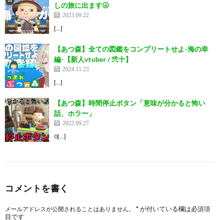
しの旅に出ます🌝
2023.09.22
[…]
【あつ森】全ての図鑑をコンプリートせよ-海の幸
編-【新人vtuber / 弐十】
2024.11.23
[…]
【あつ森】時間停止ボタン「意味が分かると怖い
話、ホラー」
2022.09.27
0[…]
コメントを書く
*
が付いている欄は必須項
メールアドレスが公開されることはありません。
目です