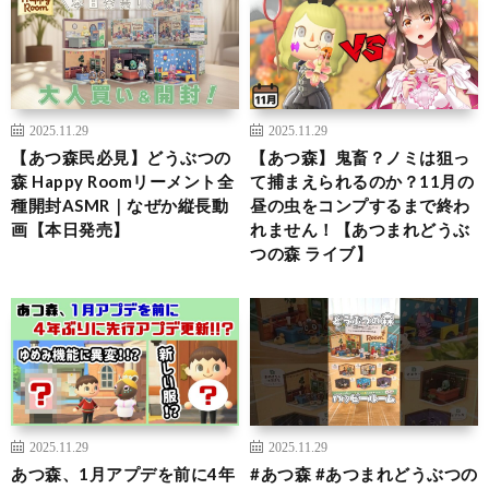
2025.11.29
2025.11.29
【あつ森民必見】どうぶつの
【あつ森】鬼畜？ノミは狙っ
森 Happy Roomリーメント全
て捕まえられるのか？11月の
種開封ASMR｜なぜか縦長動
昼の虫をコンプするまで終わ
画【本日発売】
れません！【あつまれどうぶ
つの森 ライブ】
2025.11.29
2025.11.29
あつ森、1月アプデを前に4年
#あつ森 #あつまれどうぶつの