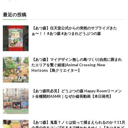
最近の投稿
【あつ森】任天堂公式からの突然のサプライズきた
ぁ〜！！ #あつ森 #あつまれどうぶつの森
【あつ森】マイデザイン無しの島づくり|自然に囲まれ
たエリアを繋ぐ細道|Animal Crossing: New
Horizons【島クリエイター】
【あつ森民必見】どうぶつの森 Happy Roomリーメン
ト全種開封ASMR｜なぜか縦長動画【本日発売】
【あつ森】鬼畜？ノミは狙って捕まえられるのか？11月
の昼の虫をコンプするまで終われません！【あつまれど