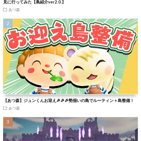
見に行ってみた【島紹介ver2.0.】
あつ森
【あつ森】ジュンくんお迎え🎉🎉🎉勢揃いの島でルーティン＋島整備！
あつ森