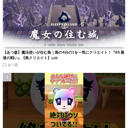
【あつ森】魔法使いが住む島｜島の4分の1を一気にクリエイト！『#8 最
後の戦い』【島クリエイト】sub
あつ森