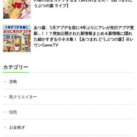
うぶつの森 ライブ】
あつ森、1月アプデを前に4年ぶりにアレが先行アプデ更
新…！！？突如公開された新情報まとめ＆新情報に隠れ
た細かすぎる小ネタ集！【あつまれ どうぶつの森】@レ
ウンGameTV
カテゴリー
攻略
島クリエイター
住民
お金稼ぎ