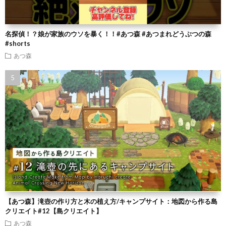
名探偵！？娘が家族のウソを暴く！！#あつ森 #あつまれどうぶつの森
#shorts
あつ森
【あつ森】滝壺の作り方と木の植え方/キャンプサイト：地図から作る島
クリエイト#12【島クリエイト】
あつ森