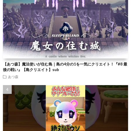
【あつ森】魔法使いが住む島｜島の4分の1を一気にクリエイト！『#8 最
後の戦い』【島クリエイト】sub
あつ森