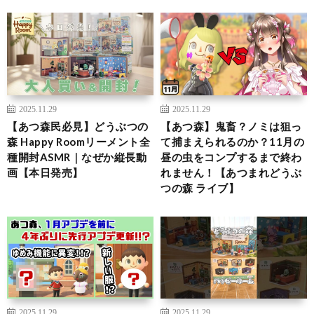
2025.11.29
2025.11.29
【あつ森民必見】どうぶつの
【あつ森】鬼畜？ノミは狙っ
森 Happy Roomリーメント全
て捕まえられるのか？11月の
種開封ASMR｜なぜか縦長動
昼の虫をコンプするまで終わ
画【本日発売】
れません！【あつまれどうぶ
つの森 ライブ】
2025.11.29
2025.11.29