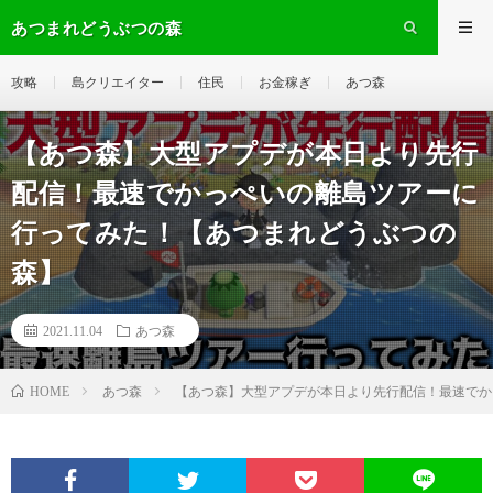
あつまれどうぶつの森
攻略
島クリエイター
住民
お金稼ぎ
あつ森
【あつ森】大型アプデが本日より先行
配信！最速でかっぺいの離島ツアーに
行ってみた！【あつまれどうぶつの
森】
2021.11.04
あつ森
あつ森
【あつ森】大型アプデが本日より先行配信！最速でか
HOME