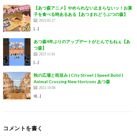
【あつ森アニメ】やめられない止まらないッ！お菓
子を食べる時あるある【あつまれどうぶつの森】
2023.05.27
[…]
あつ森4年ぶりのアップデートがとんでもねぇ【あ
つ森】
2025.11.01
[…]
秋の広場と街並み | City Street | Speed Build |
Animal Crossing New Horizons あつ森
2022.10.08
0[…]
コメントを書く