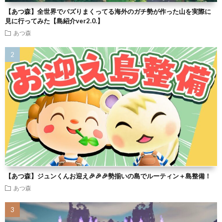
【あつ森】全世界でバズりまくってる海外のガチ勢が作った山を実際に
見に行ってみた【島紹介ver2.0.】
あつ森
【あつ森】ジュンくんお迎え🎉🎉🎉勢揃いの島でルーティン＋島整備！
あつ森