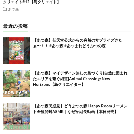
クリエイト#12【島クリエイト】
あつ森
最近の投稿
【あつ森】任天堂公式からの突然のサプライズきた
ぁ〜！！ #あつ森 #あつまれどうぶつの森
【あつ森】マイデザイン無しの島づくり|自然に囲まれ
たエリアを繋ぐ細道|Animal Crossing: New
Horizons【島クリエイター】
【あつ森民必見】どうぶつの森 Happy Roomリーメン
ト全種開封ASMR｜なぜか縦長動画【本日発売】