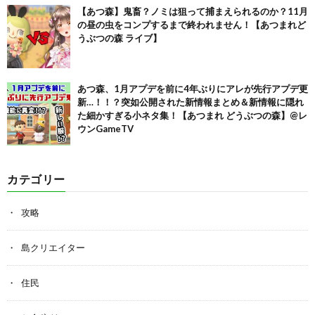
【あつ森】鬼畜？ノミは狙って捕まえられるのか？11月
の昼の虫をコンプするまで終われません！【あつまれど
うぶつの森 ライブ】
あつ森、1月アプデを前に4年ぶりにアレが先行アプデ更
新…！！？突如公開された新情報まとめ＆新情報に隠れ
た細かすぎる小ネタ集！【あつまれ どうぶつの森】@レ
ウンGameTV
カテゴリー
攻略
島クリエイター
住民