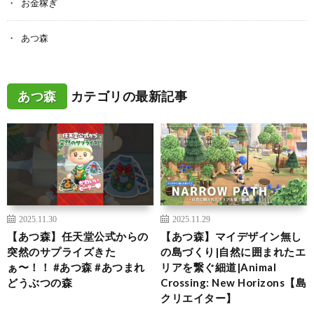
お金稼ぎ
あつ森
あつ森
カテゴリの最新記事
2025.11.30
2025.11.29
【あつ森】任天堂公式からの
【あつ森】マイデザイン無し
突然のサプライズきた
の島づくり|自然に囲まれたエ
ぁ〜！！ #あつ森 #あつまれ
リアを繋ぐ細道|Animal
どうぶつの森
Crossing: New Horizons【島
クリエイター】