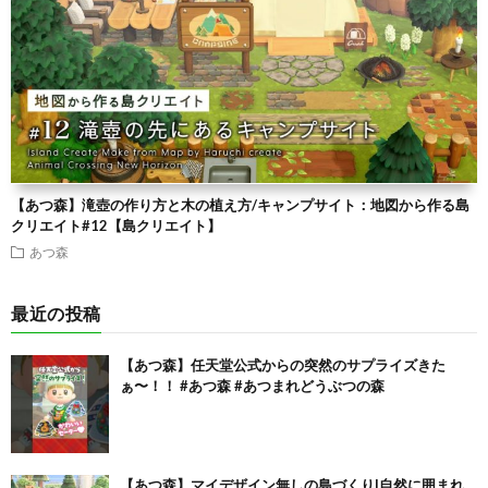
【あつ森】滝壺の作り方と木の植え方/キャンプサイト：地図から作る島
クリエイト#12【島クリエイト】
あつ森
最近の投稿
【あつ森】任天堂公式からの突然のサプライズきた
ぁ〜！！ #あつ森 #あつまれどうぶつの森
【あつ森】マイデザイン無しの島づくり|自然に囲まれ