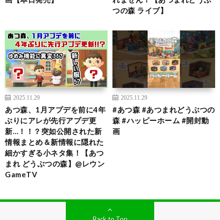
つの森 ライブ】
2025.11.29
2025.11.29
あつ森、1月アプデを前に4年
#あつ森 #あつまれどうぶつの
ぶりにアレが先行アプデ更
森 #ハッピーホーム #開封動
新…！！？突如公開された新
画
情報まとめ＆新情報に隠れた
細かすぎる小ネタ集！【あつ
まれ どうぶつの森】@レウン
GameTV
Back to Top