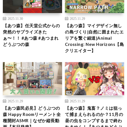
2025.11.30
2025.11.29
【あつ森】任天堂公式からの
【あつ森】マイデザイン無し
突然のサプライズきた
の島づくり|自然に囲まれたエ
ぁ〜！！ #あつ森 #あつまれ
リアを繋ぐ細道|Animal
どうぶつの森
Crossing: New Horizons【島
クリエイター】
2025.11.29
2025.11.29
【あつ森民必見】どうぶつの
【あつ森】鬼畜？ノミは狙っ
森 Happy Roomリーメント全
て捕まえられるのか？11月の
種開封ASMR｜なぜか縦長動
昼の虫をコンプするまで終わ
画【本日発売】
れません！【あつまれどうぶ