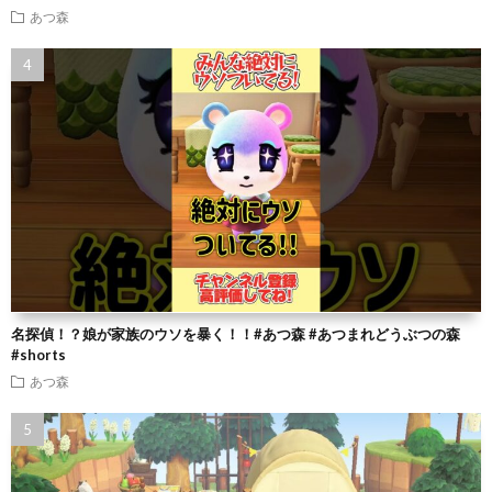
あつ森
名探偵！？娘が家族のウソを暴く！！#あつ森 #あつまれどうぶつの森
#shorts
あつ森