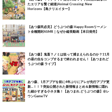
たエリアを繋ぐ細道|Animal Crossing: New
Horizons【島クリエイター】
【あつ森民必見】どうぶつの森 Happy Roomリーメン
ト全種開封ASMR｜なぜか縦長動画【本日発売】
【あつ森】鬼畜？ノミは狙って捕まえられるのか？11月
の昼の虫をコンプするまで終われません！【あつまれど
うぶつの森 ライブ】
あつ森、1月アプデを前に4年ぶりにアレが先行アプデ更
新…！！？突如公開された新情報まとめ＆新情報に隠れ
た細かすぎる小ネタ集！【あつまれ どうぶつの森】@レ
ウンGameTV