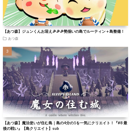
【あつ森】ジュンくんお迎え🎉🎉🎉勢揃いの島でルーティン＋島整備！
あつ森
【あつ森】魔法使いが住む島｜島の4分の1を一気にクリエイト！『#8 最
後の戦い』【島クリエイト】sub