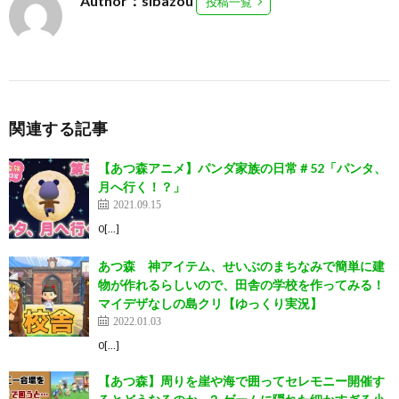
Author：sibazou
投稿一覧
関連する記事
【あつ森アニメ】パンダ家族の日常＃52「パンタ、
月へ行く！？」
2021.09.15
0[…]
あつ森 神アイテム、せいぶのまちなみで簡単に建
物が作れるらしいので、田舎の学校を作ってみる！
マイデザなしの島クリ【ゆっくり実況】
2022.01.03
0[…]
【あつ森】周りを崖や海で囲ってセレモニー開催す