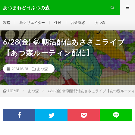
あつまれどうぶつの森
攻略
島クリエイター
住民
お金稼ぎ
あつ森
6/28(金) 🌞 朝活配信あささこライブ
【あつ森ルーティン配信】
2024.06.28
あつ森
あつ森
6/28(金) 🌞 朝活配信あささこライブ【あつ森ルーテ
HOME