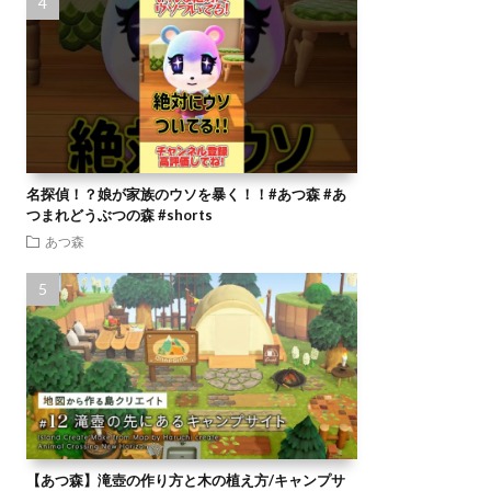
名探偵！？娘が家族のウソを暴く！！#あつ森 #あ
つまれどうぶつの森 #shorts
あつ森
【あつ森】滝壺の作り方と木の植え方/キャンプサ