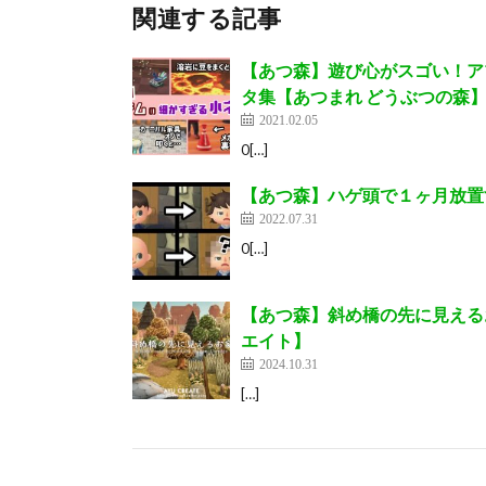
関連する記事
【あつ森】遊び心がスゴい！ア
タ集【あつまれ どうぶつの森】〈
2021.02.05
0[…]
【あつ森】ハゲ頭で１ヶ月放置する
2022.07.31
0[…]
【あつ森】斜め橋の先に見えるお家｜A ho
エイト】
2024.10.31
[…]