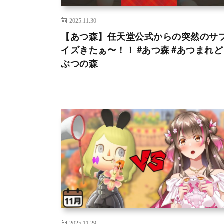
2025.11.30
【あつ森】任天堂公式からの突然のサ
イズきたぁ〜！！ #あつ森 #あつまれ
ぶつの森
2025.11.29