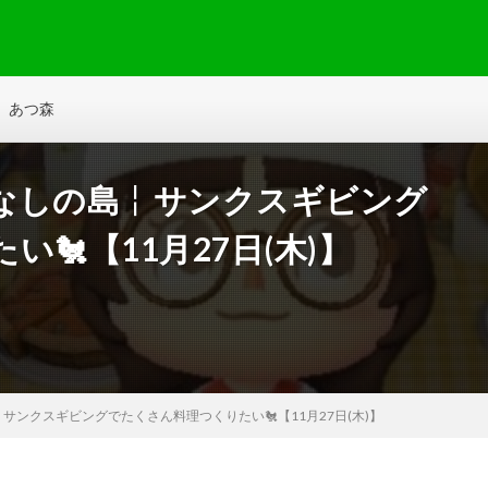
あつ森
ザなしの島╎サンクスギビング
🐔【11月27日(木)】
サンクスギビングでたくさん料理つくりたい🐔【11月27日(木)】