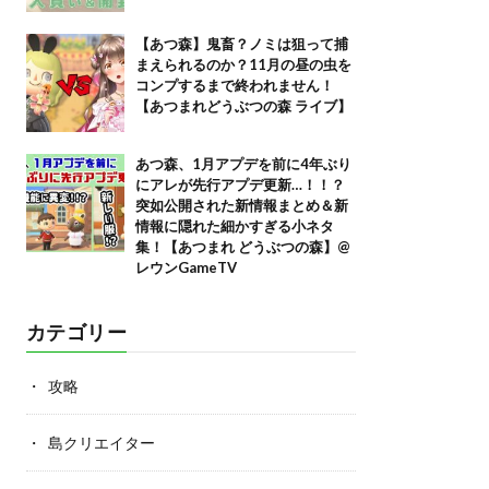
【あつ森】鬼畜？ノミは狙って捕
まえられるのか？11月の昼の虫を
コンプするまで終われません！
【あつまれどうぶつの森 ライブ】
あつ森、1月アプデを前に4年ぶり
にアレが先行アプデ更新…！！？
突如公開された新情報まとめ＆新
情報に隠れた細かすぎる小ネタ
集！【あつまれ どうぶつの森】@
レウンGameTV
カテゴリー
攻略
島クリエイター