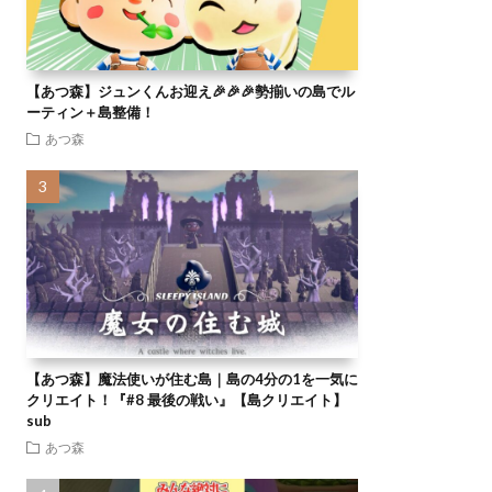
【あつ森】ジュンくんお迎え🎉🎉🎉勢揃いの島でル
ーティン＋島整備！
あつ森
【あつ森】魔法使いが住む島｜島の4分の1を一気に
クリエイト！『#8 最後の戦い』【島クリエイト】
sub
あつ森