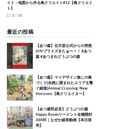
イト：地図から作る島クリエイト#12【島クリエイ
ト】
あつ森
最近の投稿
【あつ森】任天堂公式からの突然
のサプライズきたぁ〜！！ #あつ
森 #あつまれどうぶつの森
【あつ森】マイデザイン無しの島
づくり|自然に囲まれたエリアを繋
ぐ細道|Animal Crossing: New
Horizons【島クリエイター】
【あつ森民必見】どうぶつの森
Happy Roomリーメント全種開封
ASMR｜なぜか縦長動画【本日発
売】