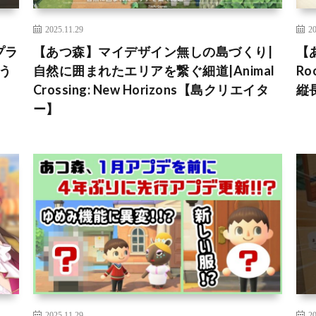
2025.11.29
20
プラ
【あつ森】マイデザイン無しの島づくり|
【
どう
自然に囲まれたエリアを繋ぐ細道|Animal
R
Crossing: New Horizons【島クリエイタ
縦
ー】
2025.11.29
20