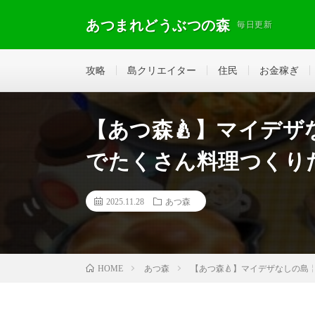
あつまれどうぶつの森
毎日更新
攻略
島クリエイター
住民
お金稼ぎ
【あつ森🍐】マイデ
でたくさん料理つくりたい
2025.11.28
あつ森
あつ森
【あつ森🍐】マイデザなしの島╎
HOME