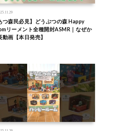
25.11.29
あつ森民必見】どうぶつの森 Happy
oomリーメント全種開封ASMR｜なぜか
長動画【本日発売】
25.11.29