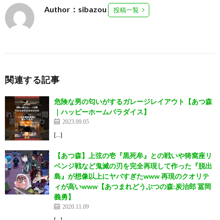
Author：sibazou
投稿一覧
関連する記事
危険な男の匂いがするガレージレイアウト【あつ森
｜ハッピーホームパラダイス】
2023.09.05
[…]
【あつ森】上弦の壱『黒死牟』との戦いや猗窩座リ
ベンジ戦など鬼滅の刃を完全再現して作った『脱出
島』が想像以上にヤバすぎたwww 再現のクオリテ
ィが高いwww【あつまれどうぶつの森:炭治郎 冨岡
義勇】
2020.11.09
[…]