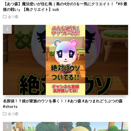
【あつ森】魔法使いが住む島｜島の4分の1を一気にクリエイト！『#8 最
後の戦い』【島クリエイト】sub
あつ森
名探偵！？娘が家族のウソを暴く！！#あつ森 #あつまれどうぶつの森
#shorts
あつ森