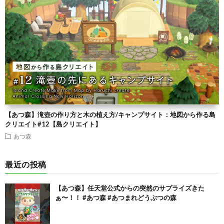
【あつ森】滝壺の作り方と木の植え方/キャンプサイト：地図から作る島
クリエイト#12【島クリエイト】
あつ森
最近の投稿
【あつ森】任天堂公式からの突然のサプライズきた
ぁ〜！！ #あつ森 #あつまれどうぶつの森