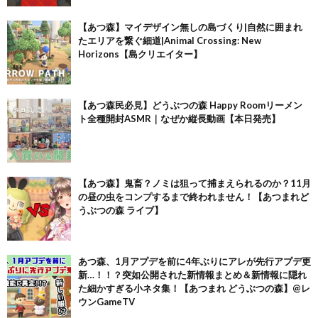
【あつ森】マイデザイン無しの島づくり|自然に囲まれ
たエリアを繋ぐ細道|Animal Crossing: New
Horizons【島クリエイター】
【あつ森民必見】どうぶつの森 Happy Roomリーメン
ト全種開封ASMR｜なぜか縦長動画【本日発売】
【あつ森】鬼畜？ノミは狙って捕まえられるのか？11月
の昼の虫をコンプするまで終われません！【あつまれど
うぶつの森 ライブ】
あつ森、1月アプデを前に4年ぶりにアレが先行アプデ更
新…！！？突如公開された新情報まとめ＆新情報に隠れ
た細かすぎる小ネタ集！【あつまれ どうぶつの森】@レ
ウンGameTV