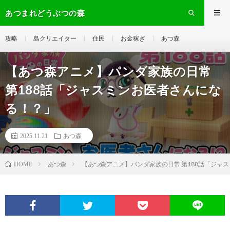
あつまれどうぶつの森
攻略
島クリエイター
住民
お金稼ぎ
あつ森
【あつ森アニメ】パンダ家族の日常
第188話「ジャスミンお医者さんにな
る！？」
2025.11.21
あつ森
あつ森
【あつ森アニメ】パンダ家族の日常 第188話「ジャ
HOME