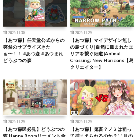
2025.11.30
2025.11.29
【あつ森】任天堂公式からの
【あつ森】マイデザイン無し
突然のサプライズきた
の島づくり|自然に囲まれたエ
ぁ〜！！ #あつ森 #あつまれ
リアを繋ぐ細道|Animal
どうぶつの森
Crossing: New Horizons【島
クリエイター】
2025.11.29
2025.11.29
【あつ森民必見】どうぶつの
【あつ森】鬼畜？ノミは狙っ
森 Happy Roomリーメント全
て捕まえられるのか？11月の