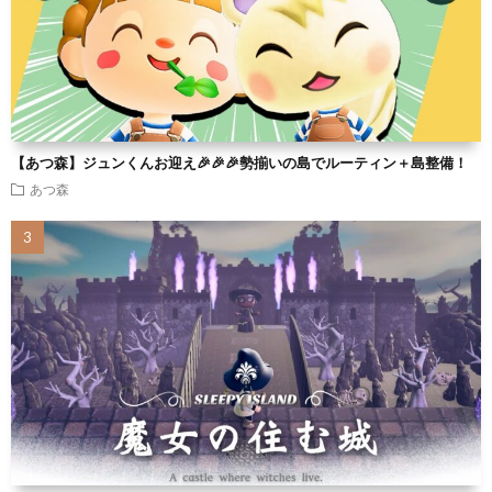
【あつ森】ジュンくんお迎え🎉🎉🎉勢揃いの島でルーティン＋島整備！
あつ森