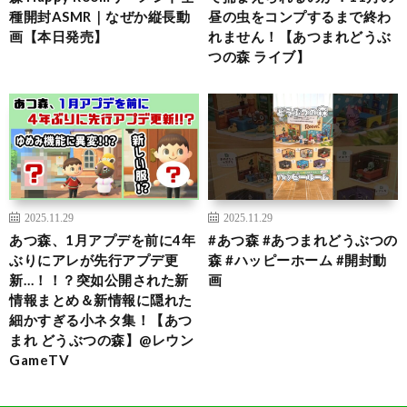
種開封ASMR｜なぜか縦長動
昼の虫をコンプするまで終わ
画【本日発売】
れません！【あつまれどうぶ
つの森 ライブ】
2025.11.29
2025.11.29
あつ森、1月アプデを前に4年
#あつ森 #あつまれどうぶつの
ぶりにアレが先行アプデ更
森 #ハッピーホーム #開封動
新…！！？突如公開された新
画
情報まとめ＆新情報に隠れた
細かすぎる小ネタ集！【あつ
まれ どうぶつの森】@レウン
GameTV