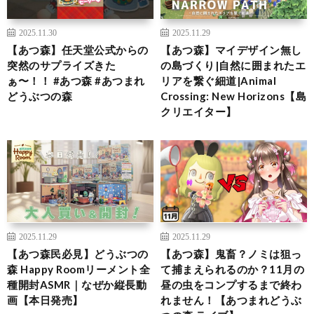
2025.11.30
2025.11.29
【あつ森】任天堂公式からの
【あつ森】マイデザイン無し
突然のサプライズきた
の島づくり|自然に囲まれたエ
ぁ〜！！ #あつ森 #あつまれ
リアを繋ぐ細道|Animal
どうぶつの森
Crossing: New Horizons【島
クリエイター】
2025.11.29
2025.11.29
【あつ森民必見】どうぶつの
【あつ森】鬼畜？ノミは狙っ
森 Happy Roomリーメント全
て捕まえられるのか？11月の
種開封ASMR｜なぜか縦長動
昼の虫をコンプするまで終わ
画【本日発売】
れません！【あつまれどうぶ