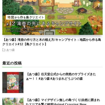
【あつ森】滝壺の作り方と木の植え方/キャンプサイト：地図から作る島
クリエイト#12【島クリエイト】
あつ森
最近の投稿
【あつ森】任天堂公式からの突然のサプライズきた
ぁ〜！！ #あつ森 #あつまれどうぶつの森
【あつ森】マイデザイン無しの島づくり|自然に囲まれ
たエリアを繋ぐ細道|Animal Crossing: New