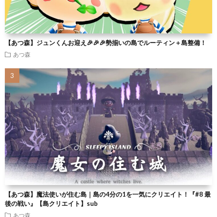
【あつ森】ジュンくんお迎え🎉🎉🎉勢揃いの島でルーティン＋島整備！
あつ森
【あつ森】魔法使いが住む島｜島の4分の1を一気にクリエイト！『#8 最
後の戦い』【島クリエイト】sub
あつ森