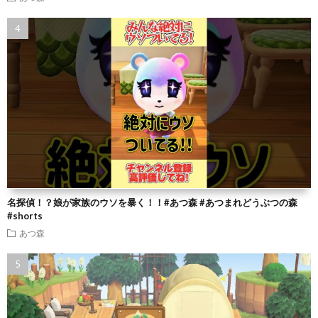
名探偵！？娘が家族のウソを暴く！！#あつ森 #あつまれどうぶつの森
#shorts
あつ森