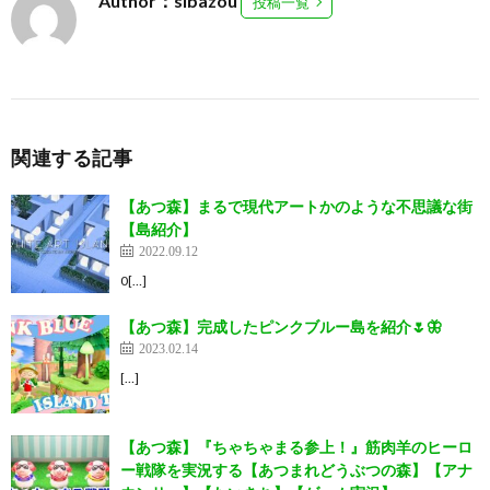
Author：sibazou
投稿一覧
関連する記事
【あつ森】まるで現代アートかのような不思議な街
【島紹介】
2022.09.12
0[…]
【あつ森】完成したピンクブルー島を紹介🌷🦋
2023.02.14
[…]
【あつ森】『ちゃちゃまる参上！』筋肉羊のヒーロ
ー戦隊を実況する【あつまれどうぶつの森】【アナ