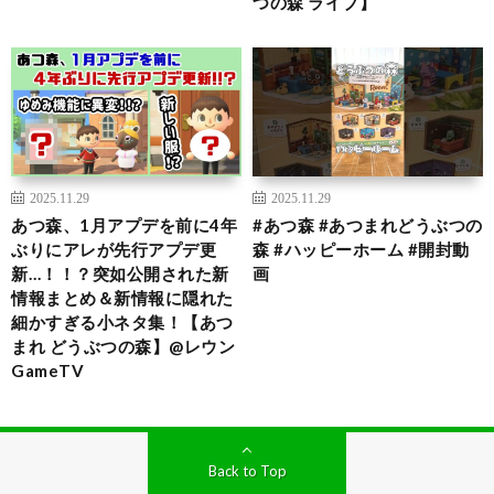
つの森 ライブ】
2025.11.29
2025.11.29
あつ森、1月アプデを前に4年
#あつ森 #あつまれどうぶつの
ぶりにアレが先行アプデ更
森 #ハッピーホーム #開封動
新…！！？突如公開された新
画
情報まとめ＆新情報に隠れた
細かすぎる小ネタ集！【あつ
まれ どうぶつの森】@レウン
GameTV
Back to Top