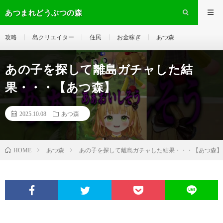
あつまれどうぶつの森
攻略
島クリエイター
住民
お金稼ぎ
あつ森
あの子を探して離島ガチャした結
果・・・【あつ森】
2025.10.08
あつ森
あつ森
あの子を探して離島ガチャした結果・・・【あつ森】
HOME