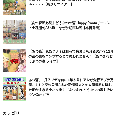
Horizons【島クリエイター】
【あつ森民必見】どうぶつの森 Happy Roomリーメン
ト全種開封ASMR｜なぜか縦長動画【本日発売】
【あつ森】鬼畜？ノミは狙って捕まえられるのか？11月
の昼の虫をコンプするまで終われません！【あつまれど
うぶつの森 ライブ】
あつ森、1月アプデを前に4年ぶりにアレが先行アプデ更
新…！！？突如公開された新情報まとめ＆新情報に隠れ
た細かすぎる小ネタ集！【あつまれ どうぶつの森】@レ
ウンGameTV
カテゴリー