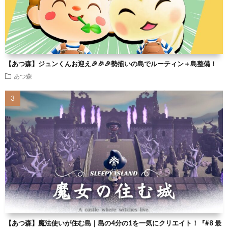
【あつ森】ジュンくんお迎え🎉🎉🎉勢揃いの島でルーティン＋島整備！
あつ森
【あつ森】魔法使いが住む島｜島の4分の1を一気にクリエイト！『#8 最