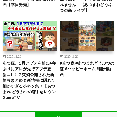
画【本日発売】
れません！【あつまれどうぶ
つの森 ライブ】
2025.11.29
2025.11.29
あつ森、1月アプデを前に4年
#あつ森 #あつまれどうぶつの
ぶりにアレが先行アプデ更
森 #ハッピーホーム #開封動
新…！！？突如公開された新
画
情報まとめ＆新情報に隠れた
細かすぎる小ネタ集！【あつ
まれ どうぶつの森】@レウン
GameTV