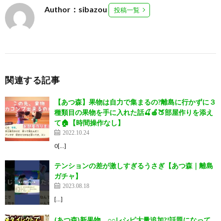
Author：sibazou
投稿一覧
関連する記事
【あつ森】果物は自力で集まるの?離島に行かずに３
種類目の果物を手に入れた話🍒🍎🍑部屋作りを添え
て🏠【時間操作なし】
2022.10.24
0[…]
テンションの差が激しすぎるうさぎ【あつ森｜離島
ガチャ】
2023.08.18
[…]
(あつ森)新果物、○○レシピ大量追加?!話題になって