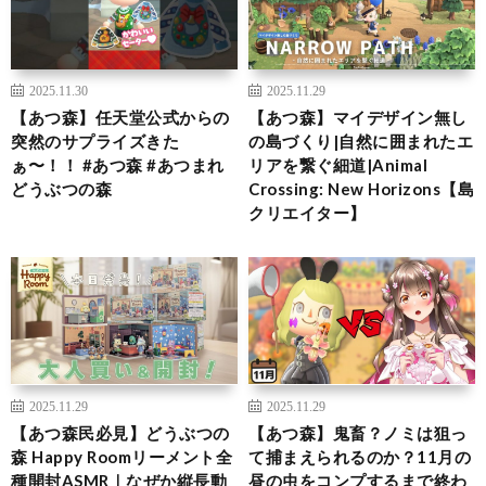
2025.11.30
2025.11.29
【あつ森】任天堂公式からの
【あつ森】マイデザイン無し
突然のサプライズきた
の島づくり|自然に囲まれたエ
ぁ〜！！ #あつ森 #あつまれ
リアを繋ぐ細道|Animal
どうぶつの森
Crossing: New Horizons【島
クリエイター】
2025.11.29
2025.11.29
【あつ森民必見】どうぶつの
【あつ森】鬼畜？ノミは狙っ
森 Happy Roomリーメント全
て捕まえられるのか？11月の
種開封ASMR｜なぜか縦長動
昼の虫をコンプするまで終わ