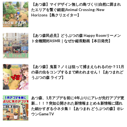
【あつ森】マイデザイン無しの島づくり|自然に囲まれ
たエリアを繋ぐ細道|Animal Crossing: New
Horizons【島クリエイター】
【あつ森民必見】どうぶつの森 Happy Roomリーメン
ト全種開封ASMR｜なぜか縦長動画【本日発売】
【あつ森】鬼畜？ノミは狙って捕まえられるのか？11月
の昼の虫をコンプするまで終われません！【あつまれど
うぶつの森 ライブ】
あつ森、1月アプデを前に4年ぶりにアレが先行アプデ更
新…！！？突如公開された新情報まとめ＆新情報に隠れ
た細かすぎる小ネタ集！【あつまれ どうぶつの森】@レ
ウンGameTV