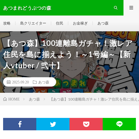
あつまれどうぶつの森
攻略
島クリエイター
住民
お金稼ぎ
あつ森
【あつ森】100連離島ガチャ！激レア
住民を島に揃えよう！～1号編～【新
人vtuber / 弐十】
2025.09.20
あつ森
あつ森
【あつ森】100連離島ガチャ！激レア住民を島に揃えよう！
HOME