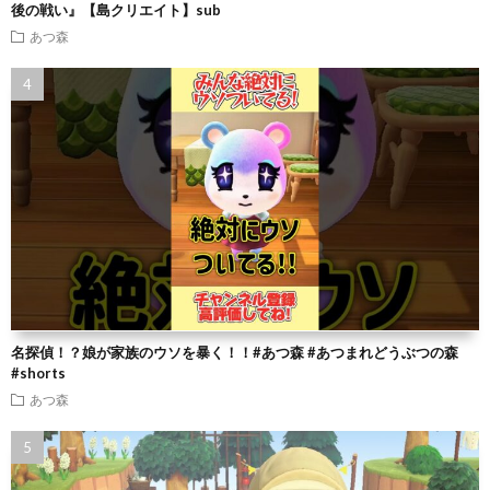
後の戦い』【島クリエイト】sub
あつ森
名探偵！？娘が家族のウソを暴く！！#あつ森 #あつまれどうぶつの森
#shorts
あつ森