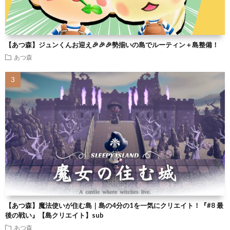
【あつ森】ジュンくんお迎え🎉🎉🎉勢揃いの島でルーティン＋島整備！
あつ森
【あつ森】魔法使いが住む島｜島の4分の1を一気にクリエイト！『#8 最
後の戦い』【島クリエイト】sub
あつ森