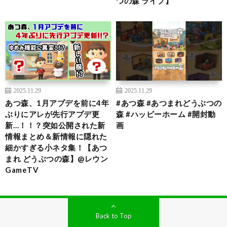
つの森 ライブ】
2025.11.29
2025.11.29
あつ森、1月アプデを前に4年
#あつ森 #あつまれどうぶつの
ぶりにアレが先行アプデ更
森 #ハッピーホーム #開封動
新…！！？突如公開された新
画
情報まとめ＆新情報に隠れた
細かすぎる小ネタ集！【あつ
まれ どうぶつの森】@レウン
GameTV
Back to Top