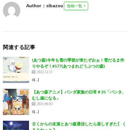
Author：sibazou
投稿一覧
関連する記事
(あつ森)今年も雪の季節が来たぞおぉ！雪だるま作
りやるぞ！#577(あつまれどうぶつの森)
2022.12.11
0[…]
【あつ森アニメ】パンダ家族の日常＃35「パンタ、
むし歯になる」
2021.06.05
0[…]
古くからの友達とあつ森通信したら楽しすぎた〖 く
るみねっと 〗