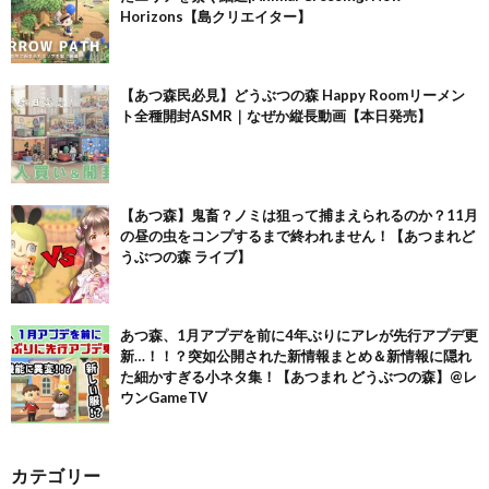
Horizons【島クリエイター】
【あつ森民必見】どうぶつの森 Happy Roomリーメン
ト全種開封ASMR｜なぜか縦長動画【本日発売】
【あつ森】鬼畜？ノミは狙って捕まえられるのか？11月
の昼の虫をコンプするまで終われません！【あつまれど
うぶつの森 ライブ】
あつ森、1月アプデを前に4年ぶりにアレが先行アプデ更
新…！！？突如公開された新情報まとめ＆新情報に隠れ
た細かすぎる小ネタ集！【あつまれ どうぶつの森】@レ
ウンGameTV
カテゴリー