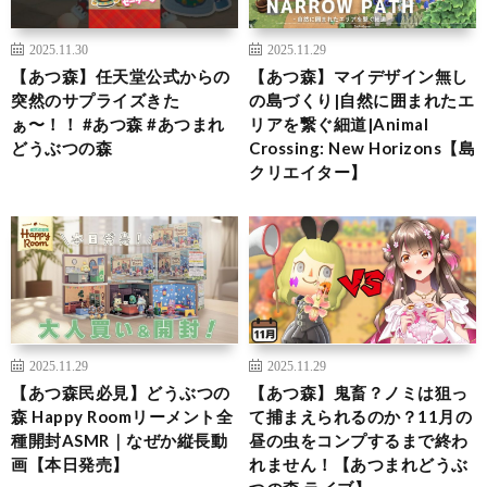
2025.11.30
2025.11.29
【あつ森】任天堂公式からの
【あつ森】マイデザイン無し
突然のサプライズきた
の島づくり|自然に囲まれたエ
ぁ〜！！ #あつ森 #あつまれ
リアを繋ぐ細道|Animal
どうぶつの森
Crossing: New Horizons【島
クリエイター】
2025.11.29
2025.11.29
【あつ森民必見】どうぶつの
【あつ森】鬼畜？ノミは狙っ
森 Happy Roomリーメント全
て捕まえられるのか？11月の
種開封ASMR｜なぜか縦長動
昼の虫をコンプするまで終わ
画【本日発売】
れません！【あつまれどうぶ