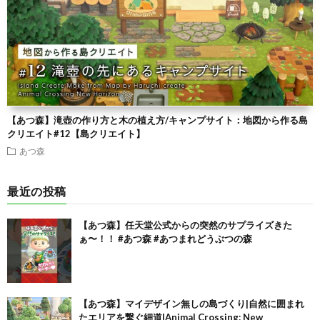
【あつ森】滝壺の作り方と木の植え方/キャンプサイト：地図から作る島
クリエイト#12【島クリエイト】
あつ森
最近の投稿
【あつ森】任天堂公式からの突然のサプライズきた
ぁ〜！！ #あつ森 #あつまれどうぶつの森
【あつ森】マイデザイン無しの島づくり|自然に囲まれ
たエリアを繋ぐ細道|Animal Crossing: New