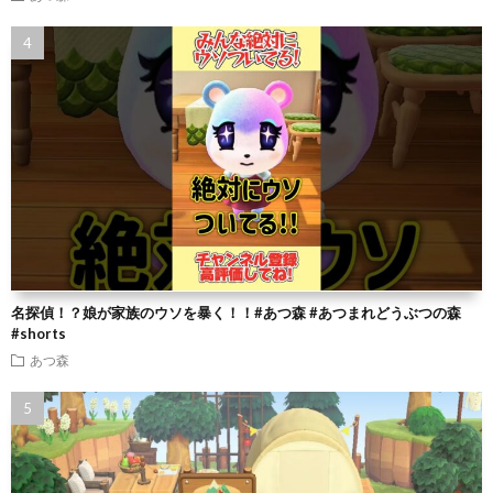
名探偵！？娘が家族のウソを暴く！！#あつ森 #あつまれどうぶつの森
#shorts
あつ森