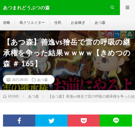
あつまれどうぶつの森
攻略
島クリエイター
住民
お金稼ぎ
あつ森
【あつ森】善逸vs獪岳で雷の呼吸の継
承権を争った結果ｗｗｗｗ【きめつの
森 ＃ 165】
2025.09.05
あつ森
あつ森
【あつ森】善逸vs獪岳で雷の呼吸の継承権を争った結果
HOME