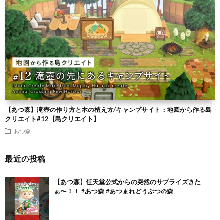
【あつ森】滝壺の作り方と木の植え方/キャンプサイト：地図から作る島
クリエイト#12【島クリエイト】
あつ森
最近の投稿
【あつ森】任天堂公式からの突然のサプライズきた
ぁ〜！！ #あつ森 #あつまれどうぶつの森