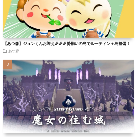
【あつ森】ジュンくんお迎え🎉🎉🎉勢揃いの島でルーティン＋島整備！
あつ森