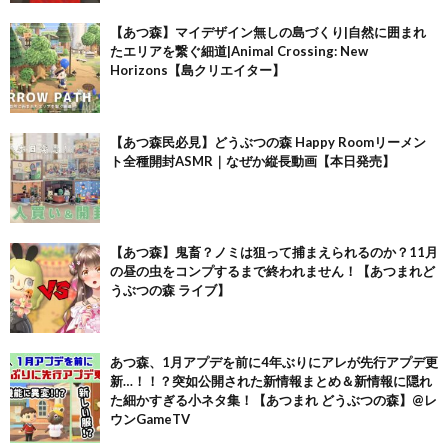
【あつ森】マイデザイン無しの島づくり|自然に囲まれ
たエリアを繋ぐ細道|Animal Crossing: New
Horizons【島クリエイター】
【あつ森民必見】どうぶつの森 Happy Roomリーメン
ト全種開封ASMR｜なぜか縦長動画【本日発売】
【あつ森】鬼畜？ノミは狙って捕まえられるのか？11月
の昼の虫をコンプするまで終われません！【あつまれど
うぶつの森 ライブ】
あつ森、1月アプデを前に4年ぶりにアレが先行アプデ更
新…！！？突如公開された新情報まとめ＆新情報に隠れ
た細かすぎる小ネタ集！【あつまれ どうぶつの森】@レ
ウンGameTV