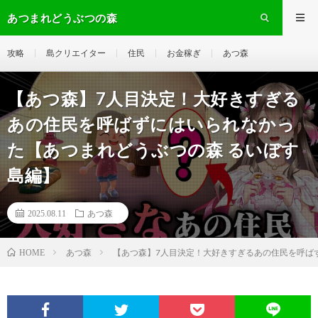
あつまれどうぶつの森
攻略
島クリエイター
住民
お金稼ぎ
あつ森
【あつ森】7人目決定！大好きすぎる
あの住民を呼ばずにはいられなかっ
た【あつまれどうぶつの森 るいぼす
島編】
2025.08.11
あつ森
あつ森
【あつ森】7人目決定！大好きすぎるあの住民を呼ば
HOME