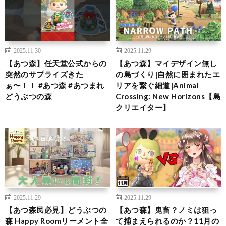
2025.11.30
2025.11.29
【あつ森】任天堂公式からの
【あつ森】マイデザイン無し
突然のサプライズきた
の島づくり|自然に囲まれたエ
ぁ〜！！ #あつ森 #あつまれ
リアを繋ぐ細道|Animal
どうぶつの森
Crossing: New Horizons【島
クリエイター】
2025.11.29
2025.11.29
【あつ森民必見】どうぶつの
【あつ森】鬼畜？ノミは狙っ
森 Happy Roomリーメント全
て捕まえられるのか？11月の