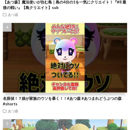
【あつ森】魔法使いが住む島｜島の4分の1を一気にクリエイト！『#8 最
後の戦い』【島クリエイト】sub
あつ森
名探偵！？娘が家族のウソを暴く！！#あつ森 #あつまれどうぶつの森
#shorts
あつ森