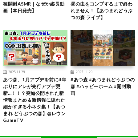
種開封ASMR｜なぜか縦長動
昼の虫をコンプするまで終わ
画【本日発売】
れません！【あつまれどうぶ
つの森 ライブ】
2025.11.29
2025.11.29
あつ森、1月アプデを前に4年
#あつ森 #あつまれどうぶつの
ぶりにアレが先行アプデ更
森 #ハッピーホーム #開封動
新…！！？突如公開された新
画
情報まとめ＆新情報に隠れた
細かすぎる小ネタ集！【あつ
まれ どうぶつの森】@レウン
GameTV