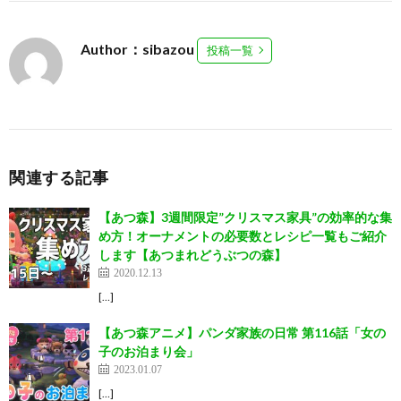
Author：sibazou
投稿一覧
関連する記事
【あつ森】3週間限定”クリスマス家具”の効率的な集
め方！オーナメントの必要数とレシピ一覧もご紹介
します【あつまれどうぶつの森】
2020.12.13
[…]
【あつ森アニメ】パンダ家族の日常 第116話「女の
子のお泊まり会」
2023.01.07
[…]