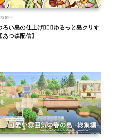
25.09.20
つろい島の仕上げ👷‍♀️✨ゆるっと島クリす
【あつ森配信】