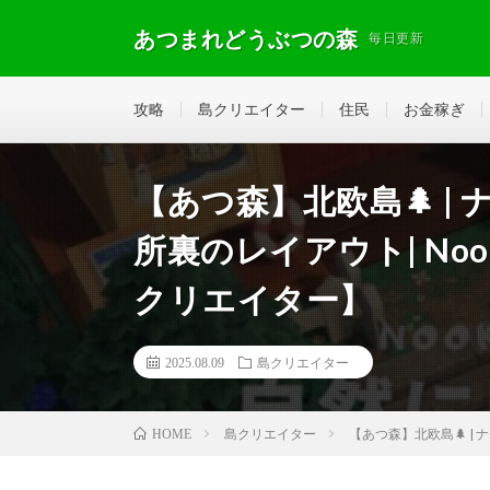
あつまれどうぶつの森
毎日更新
攻略
島クリエイター
住民
お金稼ぎ
【あつ森】北欧島🌲 
所裏のレイアウト| Nook’s 
クリエイター】
2025.08.09
島クリエイター
島クリエイター
【あつ森】北欧島🌲 | ナ
HOME