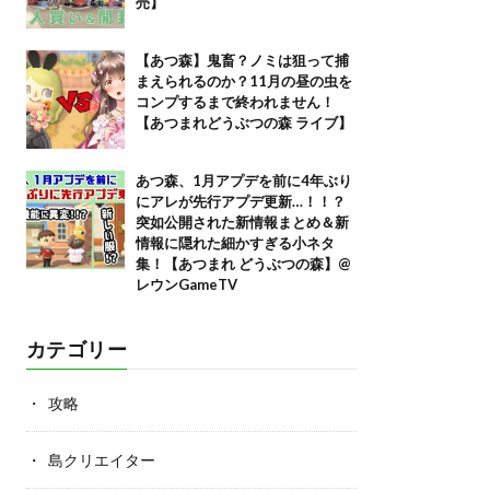
売】
【あつ森】鬼畜？ノミは狙って捕
まえられるのか？11月の昼の虫を
コンプするまで終われません！
【あつまれどうぶつの森 ライブ】
あつ森、1月アプデを前に4年ぶり
にアレが先行アプデ更新…！！？
突如公開された新情報まとめ＆新
情報に隠れた細かすぎる小ネタ
集！【あつまれ どうぶつの森】@
レウンGameTV
カテゴリー
攻略
島クリエイター