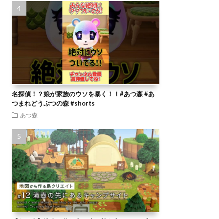
名探偵！？娘が家族のウソを暴く！！#あつ森 #あ
つまれどうぶつの森 #shorts
あつ森