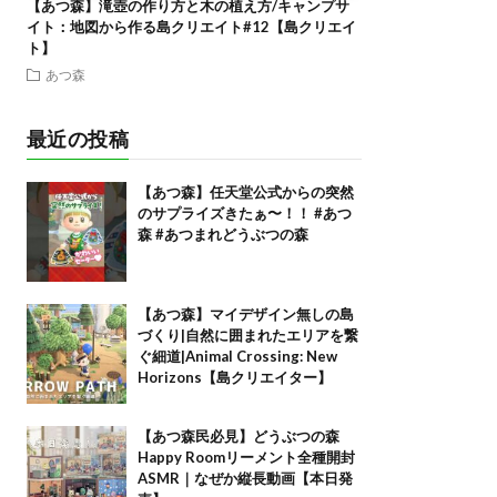
【あつ森】滝壺の作り方と木の植え方/キャンプサ
イト：地図から作る島クリエイト#12【島クリエイ
ト】
あつ森
最近の投稿
【あつ森】任天堂公式からの突然
のサプライズきたぁ〜！！ #あつ
森 #あつまれどうぶつの森
【あつ森】マイデザイン無しの島
づくり|自然に囲まれたエリアを繋
ぐ細道|Animal Crossing: New
Horizons【島クリエイター】
【あつ森民必見】どうぶつの森
Happy Roomリーメント全種開封
ASMR｜なぜか縦長動画【本日発