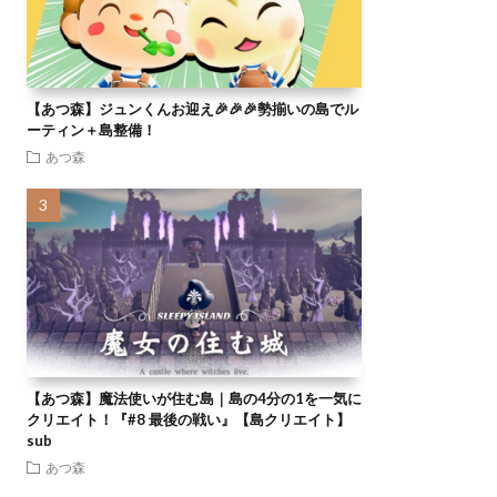
【あつ森】ジュンくんお迎え🎉🎉🎉勢揃いの島でル
ーティン＋島整備！
あつ森
【あつ森】魔法使いが住む島｜島の4分の1を一気に
クリエイト！『#8 最後の戦い』【島クリエイト】
sub
あつ森