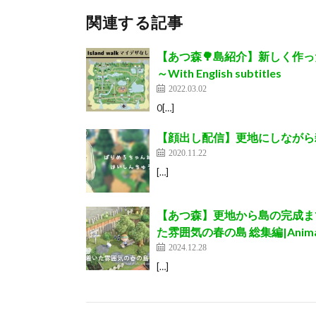
関連する記事
【あつ森🌳島紹介】新しく作った島
～With English subtitles
2022.03.02
0[…]
【顔出し配信】更地にしながら
2020.11.22
[…]
【あつ森】更地から島の完成ま
た雰囲気の春の島 総集編|Animal 
2024.12.28
[…]