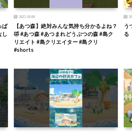
2025.10.09
20
っぱ
【あつ森】絶対みんな気持ち分かるよね？
う
なし
🤣 #あつ森 #あつまれどうぶつの森 #島ク
る
リエイト #島クリエイター #島クリ
#shorts