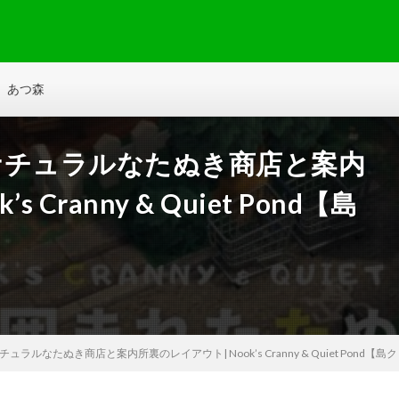
あつ森
| ナチュラルなたぬき商店と案内
Cranny & Quiet Pond【島
チュラルなたぬき商店と案内所裏のレイアウト| Nook’s Cranny & Quiet Pond【