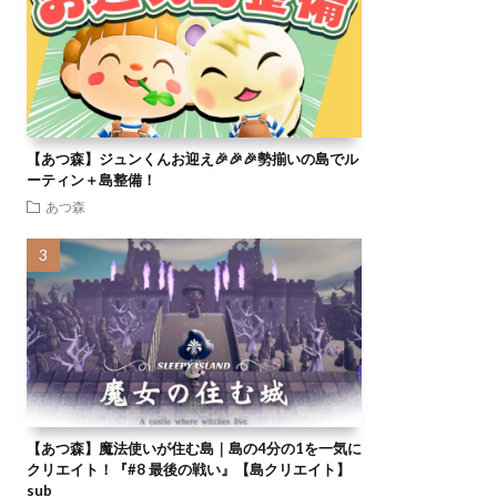
【あつ森】ジュンくんお迎え🎉🎉🎉勢揃いの島でル
ーティン＋島整備！
あつ森
【あつ森】魔法使いが住む島｜島の4分の1を一気に
クリエイト！『#8 最後の戦い』【島クリエイト】
sub