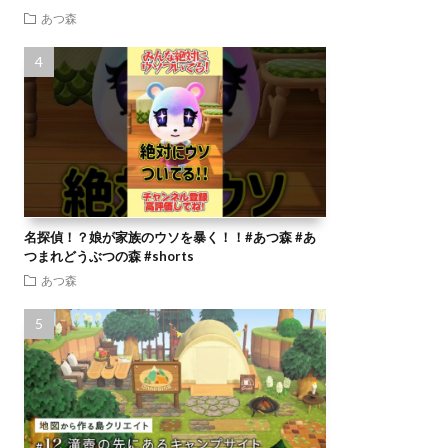
あつ森
名探偵！？娘が家族のウソを暴く！！#あつ森 #あ
つまれどうぶつの森 #shorts
あつ森