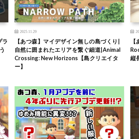
2025.11.29
20
プラ
【あつ森】マイデザイン無しの島づくり|
【
どう
自然に囲まれたエリアを繋ぐ細道|Animal
R
Crossing: New Horizons【島クリエイタ
縦
ー】