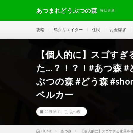
あつまれどうぶつの森
毎日更新
攻略
島クリエイター
住民
お金稼ぎ
【個人的に】スゴすぎ
た…？！？！#あつ森 
ぶつの森 #どう森 #shortvi
ベルカー
2025.06.11
あつ森
あつ森
【個人的に】スゴすぎる家具を発見しまし
HOME