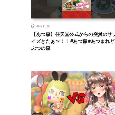
2025.11.30
【あつ森】任天堂公式からの突然のサ
イズきたぁ〜！！ #あつ森 #あつまれ
ぶつの森