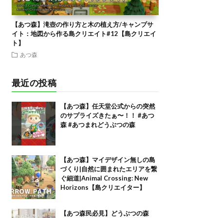
【あつ森】滝壺の作り方と木の植え方/キャンプサ
イト：地図から作る島クリエイト#12【島クリエイ
ト】
あつ森
最近の投稿
【あつ森】任天堂公式からの突然
のサプライズきたぁ〜！！ #あつ
森 #あつまれどうぶつの森
【あつ森】マイデザイン無しの島
づくり|自然に囲まれたエリアを繋
ぐ細道|Animal Crossing: New
Horizons【島クリエイター】
【あつ森民必見】どうぶつの森