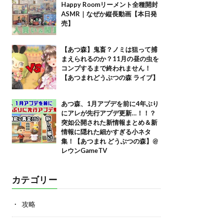
Happy Roomリーメント全種開封
ASMR｜なぜか縦長動画【本日発
売】
【あつ森】鬼畜？ノミは狙って捕
まえられるのか？11月の昼の虫を
コンプするまで終われません！
【あつまれどうぶつの森 ライブ】
あつ森、1月アプデを前に4年ぶり
にアレが先行アプデ更新…！！？
突如公開された新情報まとめ＆新
情報に隠れた細かすぎる小ネタ
集！【あつまれ どうぶつの森】@
レウンGameTV
カテゴリー
攻略