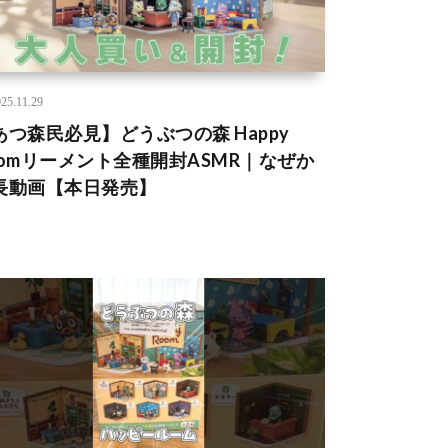
25.11.29
あつ森民必見】どうぶつの森 Happy
oomリーメント全種開封ASMR｜なぜか
長動画【本日発売】