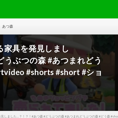
あつ森
る家具を発見しまし
#どうぶつの森 #あつまれどう
deo #shorts #short #ショ
た…？！？！#あつ森 #どうぶつの森 #あつまれどうぶつの森 #どう森 #shortvideo 