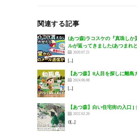
関連する記事
(あつ森)ラコスケの『真珠し
ルが返ってきました(あつまれど
2020.07.21
[…]
【あつ森】8人目を探しに離島ガチ
2024.06.08
[…]
【あつ森】白い住宅街の入口 |
2022.02.20
0[…]