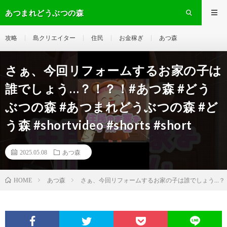
あつまれどうぶつの森
攻略
島クリエイター
住民
お金稼ぎ
あつ森
さぁ、今回リフォームするお家の子は
誰でしょう…？！？！#あつ森 #どう
ぶつの森 #あつまれどうぶつの森 #ど
う森 #shortvideo #shorts #short
2025.05.08
あつ森
あつ森
さぁ、今回リフォームするお家の子は誰でしょう…？！？！#あつ森
HOME