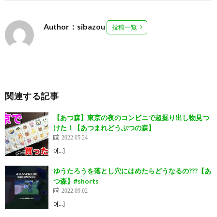
Author：sibazou
投稿一覧
関連する記事
【あつ森】東京の夜のコンビニで超掘り出し物見つ
けた！【あつまれどうぶつの森】
2022.05.24
0[…]
ゆうたろうを落とし穴にはめたらどうなるの???【あ
つ森】#shorts
2022.09.02
0[…]