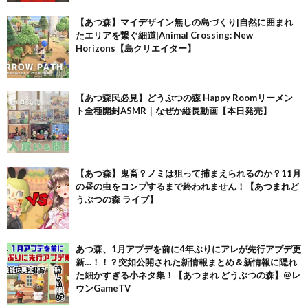
【あつ森】マイデザイン無しの島づくり|自然に囲まれ
たエリアを繋ぐ細道|Animal Crossing: New
Horizons【島クリエイター】
【あつ森民必見】どうぶつの森 Happy Roomリーメン
ト全種開封ASMR｜なぜか縦長動画【本日発売】
【あつ森】鬼畜？ノミは狙って捕まえられるのか？11月
の昼の虫をコンプするまで終われません！【あつまれど
うぶつの森 ライブ】
あつ森、1月アプデを前に4年ぶりにアレが先行アプデ更
新…！！？突如公開された新情報まとめ＆新情報に隠れ
た細かすぎる小ネタ集！【あつまれ どうぶつの森】@レ
ウンGameTV