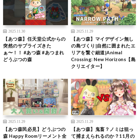
2025.11.30
2025.11.29
【あつ森】任天堂公式からの
【あつ森】マイデザイン無し
突然のサプライズきた
の島づくり|自然に囲まれたエ
ぁ〜！！ #あつ森 #あつまれ
リアを繋ぐ細道|Animal
どうぶつの森
Crossing: New Horizons【島
クリエイター】
2025.11.29
2025.11.29
【あつ森民必見】どうぶつの
【あつ森】鬼畜？ノミは狙っ
森 Happy Roomリーメント全
て捕まえられるのか？11月の