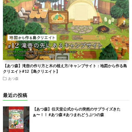
【あつ森】滝壺の作り方と木の植え方/キャンプサイト：地図から作る島
クリエイト#12【島クリエイト】
あつ森
最近の投稿
【あつ森】任天堂公式からの突然のサプライズきた
ぁ〜！！ #あつ森 #あつまれどうぶつの森