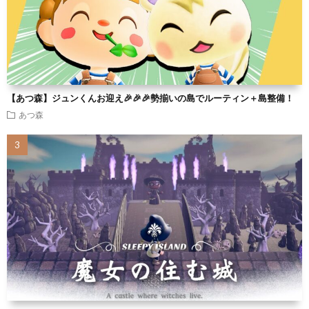
【あつ森】ジュンくんお迎え🎉🎉🎉勢揃いの島でルーティン＋島整備！
あつ森