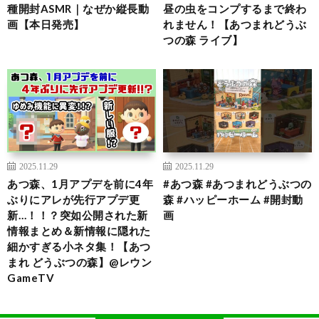
種開封ASMR｜なぜか縦長動
昼の虫をコンプするまで終わ
画【本日発売】
れません！【あつまれどうぶ
つの森 ライブ】
2025.11.29
2025.11.29
あつ森、1月アプデを前に4年
#あつ森 #あつまれどうぶつの
ぶりにアレが先行アプデ更
森 #ハッピーホーム #開封動
新…！！？突如公開された新
画
情報まとめ＆新情報に隠れた
細かすぎる小ネタ集！【あつ
まれ どうぶつの森】@レウン
GameTV