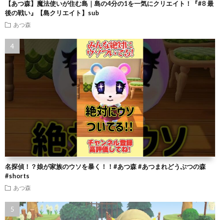
【あつ森】魔法使いが住む島｜島の4分の1を一気にクリエイト！『#8 最
後の戦い』【島クリエイト】sub
あつ森
名探偵！？娘が家族のウソを暴く！！#あつ森 #あつまれどうぶつの森
#shorts
あつ森