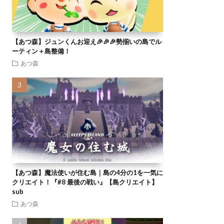
【あつ森】ジュンくんお迎え🎉🎉🎉勢揃いの島でル
ーティン＋島整備！
あつ森
【あつ森】魔法使いが住む島｜島の4分の1を一気に
クリエイト！『#8 最後の戦い』【島クリエイト】
sub
あつ森