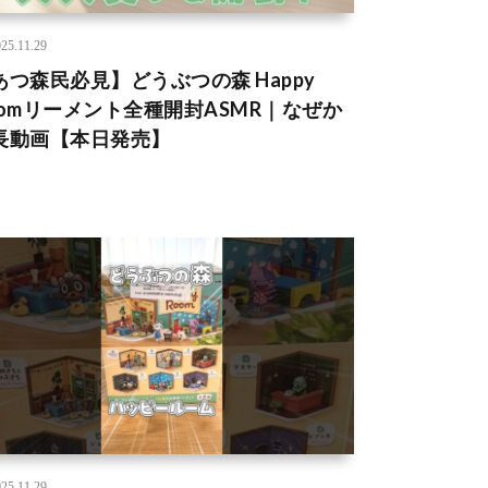
25.11.29
あつ森民必見】どうぶつの森 Happy
oomリーメント全種開封ASMR｜なぜか
長動画【本日発売】
25.11.29