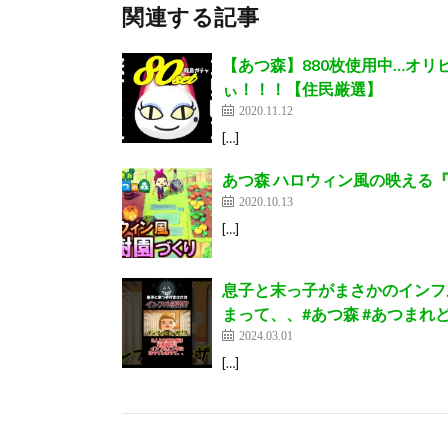
関連する記事
【あつ森】880枚使用中…オ
ぃ！！！【住民厳選】
2020.11.12
[…]
あつ森 ハロウィン風の映える
2020.10.13
[…]
息子と末っ子がまさかのインフ
まって、、#あつ森 #あつまれどう
2024.03.01
[…]