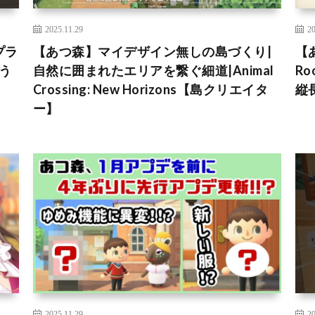
2025.11.29
20
プラ
【あつ森】マイデザイン無しの島づくり|
【
どう
自然に囲まれたエリアを繋ぐ細道|Animal
R
Crossing: New Horizons【島クリエイタ
縦
ー】
2025.11.29
20