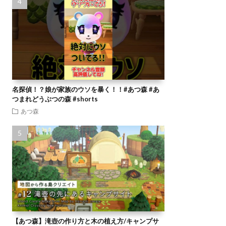
名探偵！？娘が家族のウソを暴く！！#あつ森 #あ
つまれどうぶつの森 #shorts
あつ森
【あつ森】滝壺の作り方と木の植え方/キャンプサ