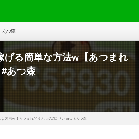
あつ森
稼げる簡単な方法w【あつまれ
 #あつ森
方法w【あつまれどうぶつの森】#shorts #あつ森