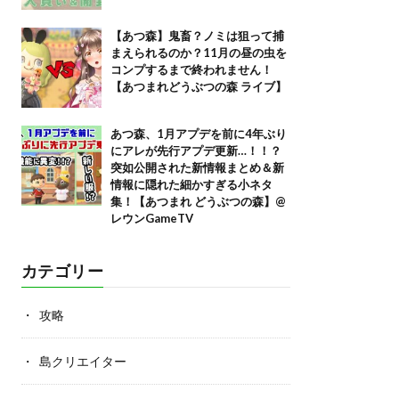
【あつ森】鬼畜？ノミは狙って捕
まえられるのか？11月の昼の虫を
コンプするまで終われません！
【あつまれどうぶつの森 ライブ】
あつ森、1月アプデを前に4年ぶり
にアレが先行アプデ更新…！！？
突如公開された新情報まとめ＆新
情報に隠れた細かすぎる小ネタ
集！【あつまれ どうぶつの森】@
レウンGameTV
カテゴリー
攻略
島クリエイター