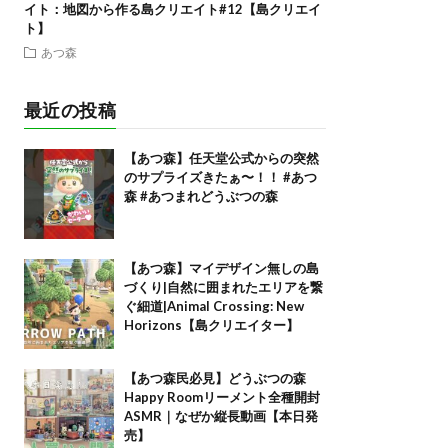
イト：地図から作る島クリエイト#12【島クリエイ
ト】
あつ森
最近の投稿
【あつ森】任天堂公式からの突然
のサプライズきたぁ〜！！ #あつ
森 #あつまれどうぶつの森
【あつ森】マイデザイン無しの島
づくり|自然に囲まれたエリアを繋
ぐ細道|Animal Crossing: New
Horizons【島クリエイター】
【あつ森民必見】どうぶつの森
Happy Roomリーメント全種開封
ASMR｜なぜか縦長動画【本日発
売】