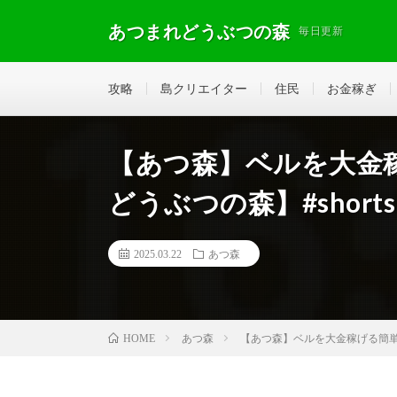
あつまれどうぶつの森
毎日更新
攻略
島クリエイター
住民
お金稼ぎ
【あつ森】ベルを大金
どうぶつの森】#shorts
2025.03.22
あつ森
あつ森
【あつ森】ベルを大金稼げる簡単な
HOME