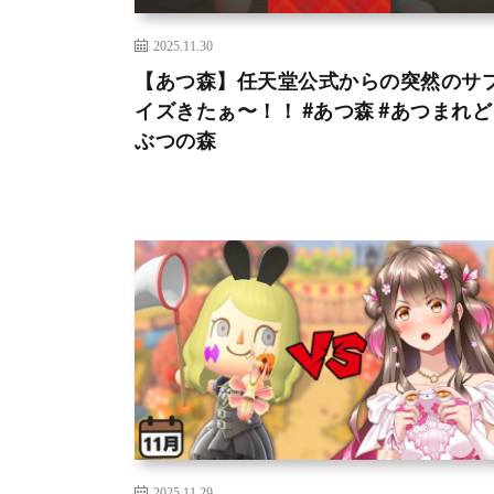
2025.11.30
【あつ森】任天堂公式からの突然のサ
イズきたぁ〜！！ #あつ森 #あつまれ
ぶつの森
2025.11.29