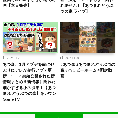
画【本日発売】
れません！【あつまれどうぶ
つの森 ライブ】
2025.11.29
2025.11.29
あつ森、1月アプデを前に4年
#あつ森 #あつまれどうぶつの
ぶりにアレが先行アプデ更
森 #ハッピーホーム #開封動
新…！！？突如公開された新
画
情報まとめ＆新情報に隠れた
細かすぎる小ネタ集！【あつ
まれ どうぶつの森】@レウン
GameTV