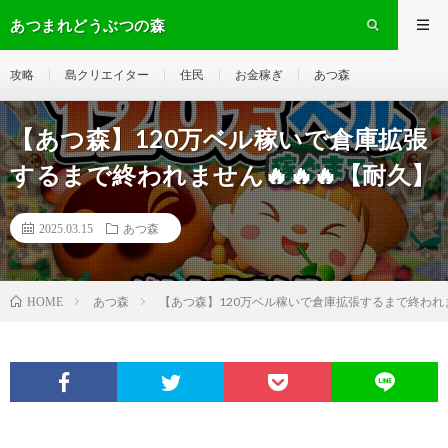
あつまれどうぶつの森
攻略
島クリエイター
住民
お金稼ぎ
あつ森
【あつ森】120万ベル稼いで倉庫拡張
するまで終われません🔥🔥🔥【耐久】
2025.03.15
あつ森
あつ森
【あつ森】120万ベル稼いで倉庫拡張するまで終われませ
HOME