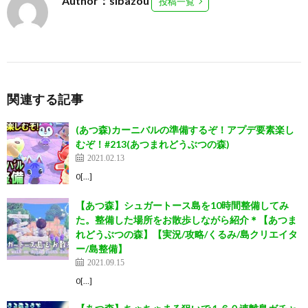
Author：sibazou
投稿一覧
関連する記事
(あつ森)カーニバルの準備するぞ！アプデ要素楽し
むぞ！#213(あつまれどうぶつの森)
2021.02.13
0[…]
【あつ森】シュガートース島を10時間整備してみ
た。整備した場所をお散歩しながら紹介＊【あつま
れどうぶつの森】【実況/攻略/くるみ/島クリエイタ
ー/島整備】
2021.09.15
0[…]