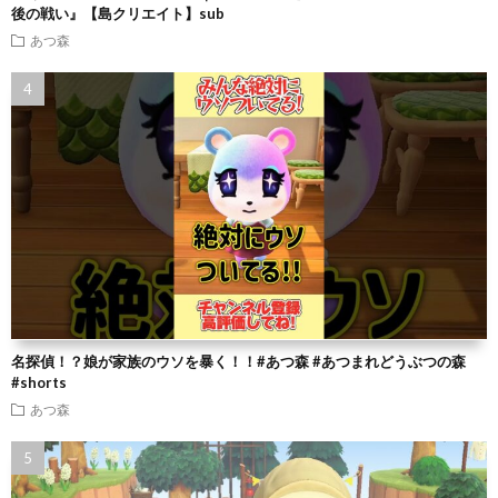
後の戦い』【島クリエイト】sub
あつ森
名探偵！？娘が家族のウソを暴く！！#あつ森 #あつまれどうぶつの森
#shorts
あつ森