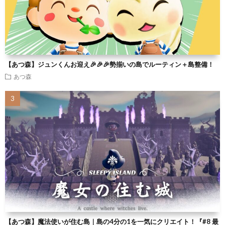
【あつ森】ジュンくんお迎え🎉🎉🎉勢揃いの島でルーティン＋島整備！
あつ森
【あつ森】魔法使いが住む島｜島の4分の1を一気にクリエイト！『#8 最