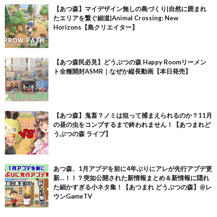
【あつ森】マイデザイン無しの島づくり|自然に囲まれ
たエリアを繋ぐ細道|Animal Crossing: New
Horizons【島クリエイター】
【あつ森民必見】どうぶつの森 Happy Roomリーメン
ト全種開封ASMR｜なぜか縦長動画【本日発売】
【あつ森】鬼畜？ノミは狙って捕まえられるのか？11月
の昼の虫をコンプするまで終われません！【あつまれど
うぶつの森 ライブ】
あつ森、1月アプデを前に4年ぶりにアレが先行アプデ更
新…！！？突如公開された新情報まとめ＆新情報に隠れ
た細かすぎる小ネタ集！【あつまれ どうぶつの森】@レ
ウンGameTV