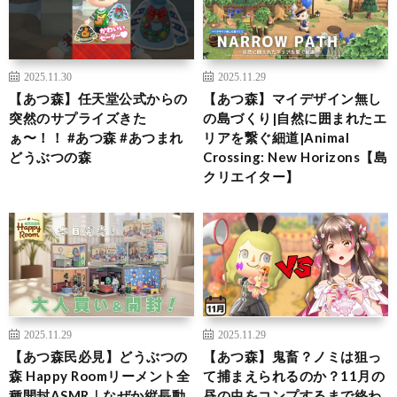
2025.11.30
2025.11.29
【あつ森】任天堂公式からの
【あつ森】マイデザイン無し
突然のサプライズきた
の島づくり|自然に囲まれたエ
ぁ〜！！ #あつ森 #あつまれ
リアを繋ぐ細道|Animal
どうぶつの森
Crossing: New Horizons【島
クリエイター】
2025.11.29
2025.11.29
【あつ森民必見】どうぶつの
【あつ森】鬼畜？ノミは狙っ
森 Happy Roomリーメント全
て捕まえられるのか？11月の
種開封ASMR｜なぜか縦長動
昼の虫をコンプするまで終わ