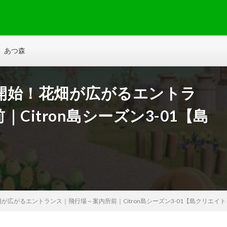
あつ森
開始！花畑が広がるエントラ
Citron島シーズン3-01【島
広がるエントランス｜飛行場～案内所前｜Citron島シーズン3-01【島クリエイト