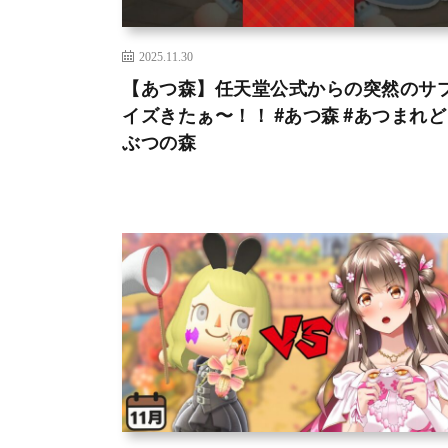
2025.11.30
【あつ森】任天堂公式からの突然のサ
イズきたぁ〜！！ #あつ森 #あつまれ
ぶつの森