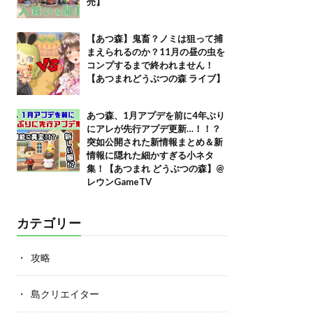
売】
【あつ森】鬼畜？ノミは狙って捕
まえられるのか？11月の昼の虫を
コンプするまで終われません！
【あつまれどうぶつの森 ライブ】
あつ森、1月アプデを前に4年ぶり
にアレが先行アプデ更新…！！？
突如公開された新情報まとめ＆新
情報に隠れた細かすぎる小ネタ
集！【あつまれ どうぶつの森】@
レウンGameTV
カテゴリー
攻略
島クリエイター