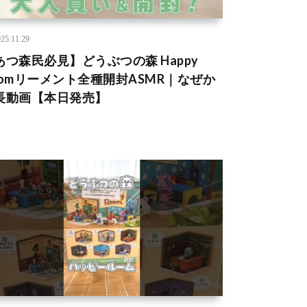
25.11.29
あつ森民必見】どうぶつの森 Happy
oomリーメント全種開封ASMR｜なぜか
長動画【本日発売】