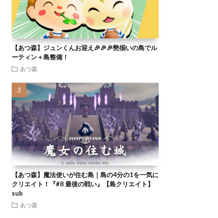
【あつ森】ジュンくんお迎え🎉🎉🎉勢揃いの島でル
ーティン＋島整備！
あつ森
【あつ森】魔法使いが住む島｜島の4分の1を一気に
クリエイト！『#8 最後の戦い』【島クリエイト】
sub
あつ森