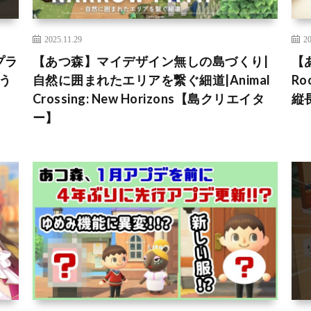
2025.11.29
20
プラ
【あつ森】マイデザイン無しの島づくり|
【
どう
自然に囲まれたエリアを繋ぐ細道|Animal
R
Crossing: New Horizons【島クリエイタ
縦
ー】