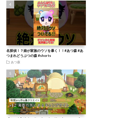
名探偵！？娘が家族のウソを暴く！！#あつ森 #あ
つまれどうぶつの森 #shorts
あつ森