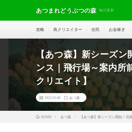
あつまれどうぶつの森
毎日更新
攻略
島クリエイター
住民
お金稼ぎ
【あつ森】新シーズン
ンス｜飛行場～案内所前｜
クリエイト】
2025.03.08
あつ森
あつ森
【あつ森】新シーズン開始！花畑が
HOME