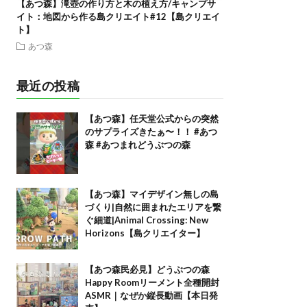
【あつ森】滝壺の作り方と木の植え方/キャンプサ
イト：地図から作る島クリエイト#12【島クリエイ
ト】
あつ森
最近の投稿
【あつ森】任天堂公式からの突然
のサプライズきたぁ〜！！ #あつ
森 #あつまれどうぶつの森
【あつ森】マイデザイン無しの島
づくり|自然に囲まれたエリアを繋
ぐ細道|Animal Crossing: New
Horizons【島クリエイター】
【あつ森民必見】どうぶつの森
Happy Roomリーメント全種開封
ASMR｜なぜか縦長動画【本日発