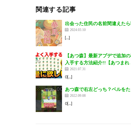
関連する記事
出会った住民の名前間違えたら
2024.03.10
[…]
【あつ森】最新アプデで追加の
入手する方法紹介!!【あつまれ
2021.07.31
0[…]
あつ森で右左どっち？ベルをたくさ
2022.09.08
0[…]