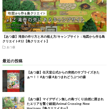
【あつ森】滝壺の作り方と木の植え方/キャンプサイト：地図から作る島
クリエイト#12【島クリエイト】
あつ森
最近の投稿
【あつ森】任天堂公式からの突然のサプライズきた
ぁ〜！！ #あつ森 #あつまれどうぶつの森
【あつ森】マイデザイン無しの島づくり|自然に囲まれ
たエリアを繋ぐ細道|Animal Crossing: New
Horizons【島クリエイター】