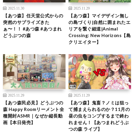
2025.11.30
2025.11.29
【あつ森】任天堂公式からの
【あつ森】マイデザイン無し
突然のサプライズきた
の島づくり|自然に囲まれたエ
ぁ〜！！ #あつ森 #あつまれ
リアを繋ぐ細道|Animal
どうぶつの森
Crossing: New Horizons【島
クリエイター】
2025.11.29
2025.11.29
【あつ森民必見】どうぶつの
【あつ森】鬼畜？ノミは狙っ
森 Happy Roomリーメント全
て捕まえられるのか？11月の
種開封ASMR｜なぜか縦長動
昼の虫をコンプするまで終わ
画【本日発売】
れません！【あつまれどうぶ
つの森 ライブ】