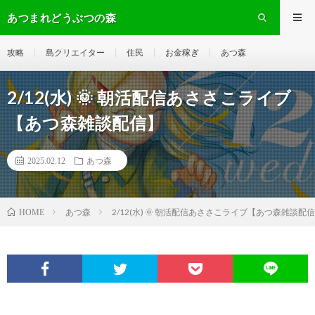
あつまれどうぶつの森
攻略
島クリエイター
住民
お金稼ぎ
あつ森
2/12(水) 🌞 朝活配信あささこライブ
【あつ森雑談配信】
2025.02.12
あつ森
あつ森
2/12(水) 🌞 朝活配信あささこライブ【あつ森雑談配
HOME