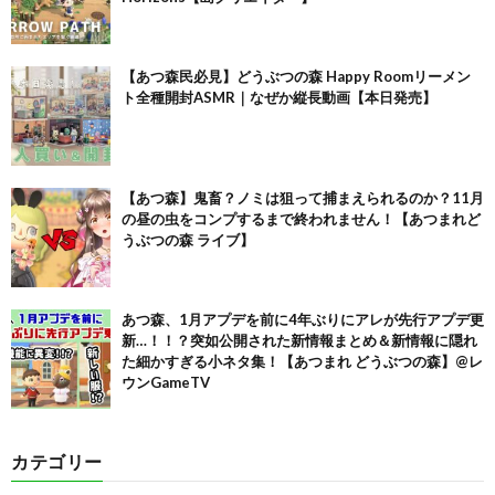
【あつ森民必見】どうぶつの森 Happy Roomリーメン
ト全種開封ASMR｜なぜか縦長動画【本日発売】
【あつ森】鬼畜？ノミは狙って捕まえられるのか？11月
の昼の虫をコンプするまで終われません！【あつまれど
うぶつの森 ライブ】
あつ森、1月アプデを前に4年ぶりにアレが先行アプデ更
新…！！？突如公開された新情報まとめ＆新情報に隠れ
た細かすぎる小ネタ集！【あつまれ どうぶつの森】@レ
ウンGameTV
カテゴリー