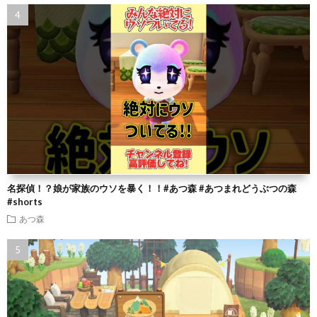
名探偵！？娘が家族のウソを暴く！！#あつ森 #あつまれどうぶつの森
#shorts
あつ森