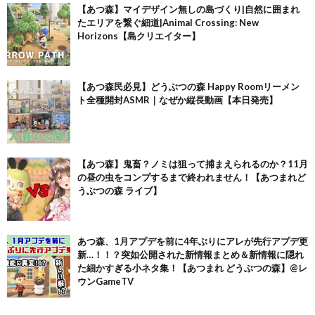
【あつ森】マイデザイン無しの島づくり|自然に囲まれ
たエリアを繋ぐ細道|Animal Crossing: New
Horizons【島クリエイター】
【あつ森民必見】どうぶつの森 Happy Roomリーメン
ト全種開封ASMR｜なぜか縦長動画【本日発売】
【あつ森】鬼畜？ノミは狙って捕まえられるのか？11月
の昼の虫をコンプするまで終われません！【あつまれど
うぶつの森 ライブ】
あつ森、1月アプデを前に4年ぶりにアレが先行アプデ更
新…！！？突如公開された新情報まとめ＆新情報に隠れ
た細かすぎる小ネタ集！【あつまれ どうぶつの森】@レ
ウンGameTV