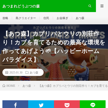
あつまれどうぶつの森
攻略
島クリエイター
住民
お金稼ぎ
あつ森
【あつ森】カブリバとウリの別荘作
り！カブを育てるための最高な環境を
作ってあげよう🌱【ハッピーホーム
パラダイス】
2025.01.30
あつ森
あつ森
【あつ森】カブリバとウリの別荘作り！カブを育てる
HOME