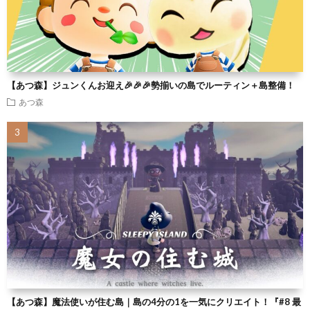
【あつ森】ジュンくんお迎え🎉🎉🎉勢揃いの島でルーティン＋島整備！
あつ森
【あつ森】魔法使いが住む島｜島の4分の1を一気にクリエイト！『#8 最