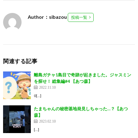
Author：sibazou
投稿一覧
関連する記事
離島ガチャ1島目で奇跡が起きました。ジャスミン
を探せ！ 総集編#4 【あつ森】
2022.11.10
0[…]
たまちゃんの秘密基地発見しちゃった…？【あつ
森】
2023.02.10
[…]