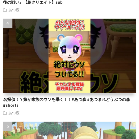
後の戦い』【島クリエイト】sub
あつ森
名探偵！？娘が家族のウソを暴く！！#あつ森 #あつまれどうぶつの森
#shorts
あつ森