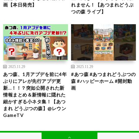
画【本日発売】
れません！【あつまれどうぶ
つの森 ライブ】
2025.11.29
2025.11.29
あつ森、1月アプデを前に4年
#あつ森 #あつまれどうぶつの
ぶりにアレが先行アプデ更
森 #ハッピーホーム #開封動
新…！！？突如公開された新
画
情報まとめ＆新情報に隠れた
細かすぎる小ネタ集！【あつ
まれ どうぶつの森】@レウン
GameTV