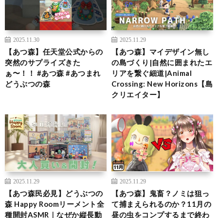
2025.11.30
2025.11.29
【あつ森】任天堂公式からの
【あつ森】マイデザイン無し
突然のサプライズきた
の島づくり|自然に囲まれたエ
ぁ〜！！ #あつ森 #あつまれ
リアを繋ぐ細道|Animal
どうぶつの森
Crossing: New Horizons【島
クリエイター】
2025.11.29
2025.11.29
【あつ森民必見】どうぶつの
【あつ森】鬼畜？ノミは狙っ
森 Happy Roomリーメント全
て捕まえられるのか？11月の
種開封ASMR｜なぜか縦長動
昼の虫をコンプするまで終わ