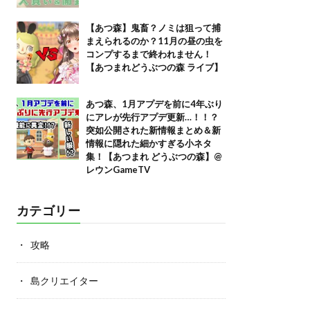
【あつ森】鬼畜？ノミは狙って捕
まえられるのか？11月の昼の虫を
コンプするまで終われません！
【あつまれどうぶつの森 ライブ】
あつ森、1月アプデを前に4年ぶり
にアレが先行アプデ更新…！！？
突如公開された新情報まとめ＆新
情報に隠れた細かすぎる小ネタ
集！【あつまれ どうぶつの森】@
レウンGameTV
カテゴリー
攻略
島クリエイター