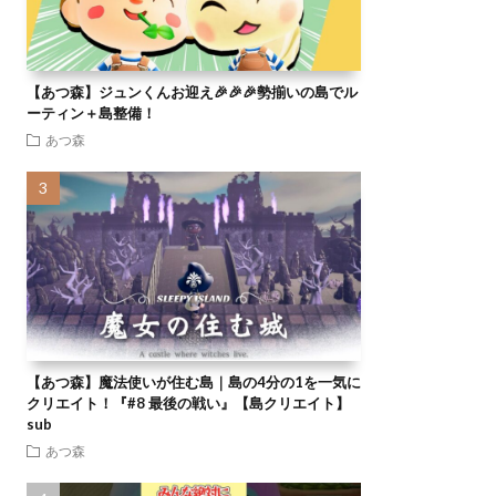
【あつ森】ジュンくんお迎え🎉🎉🎉勢揃いの島でル
ーティン＋島整備！
あつ森
【あつ森】魔法使いが住む島｜島の4分の1を一気に
クリエイト！『#8 最後の戦い』【島クリエイト】
sub
あつ森