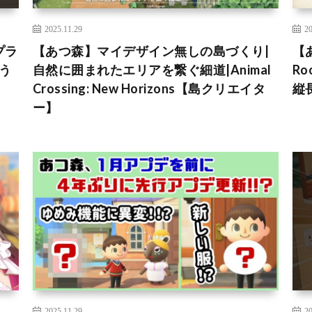
2025.11.29
20
プラ
【あつ森】マイデザイン無しの島づくり|
【
どう
自然に囲まれたエリアを繋ぐ細道|Animal
R
Crossing: New Horizons【島クリエイタ
縦
ー】
2025.11.29
20