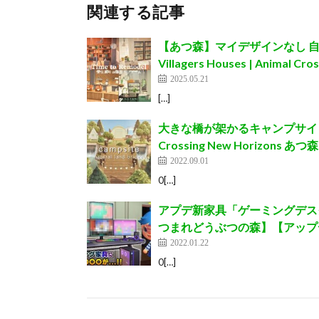
関連する記事
【あつ森】マイデザインなし 自然の街
Villagers Houses | Animal Cro
2025.05.21
[…]
大きな橋が架かるキャンプサイト | CampS
Crossing New Horizons あつ森
2022.09.01
0[…]
アプデ新家具「ゲーミングデスク
つまれどうぶつの森】【アップデ
2022.01.22
0[…]