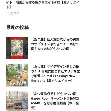
イト：地図から作る島クリエイト#12【島クリエイ
ト】
あつ森
最近の投稿
【あつ森】任天堂公式からの突然
のサプライズきたぁ〜！！ #あつ
森 #あつまれどうぶつの森
【あつ森】マイデザイン無しの島
づくり|自然に囲まれたエリアを繋
ぐ細道|Animal Crossing: New
Horizons【島クリエイター】
【あつ森民必見】どうぶつの森
Happy Roomリーメント全種開封
ASMR｜なぜか縦長動画【本日発
売】