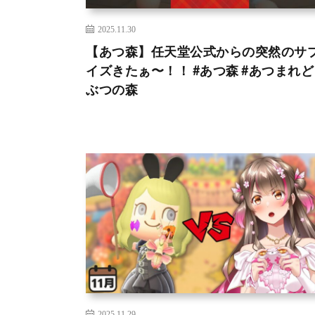
2025.11.30
【あつ森】任天堂公式からの突然のサ
イズきたぁ〜！！ #あつ森 #あつまれ
ぶつの森
2025.11.29