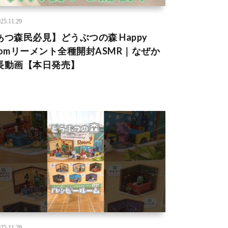
25.11.29
あつ森民必見】どうぶつの森 Happy
oomリーメント全種開封ASMR｜なぜか
長動画【本日発売】
25.11.29