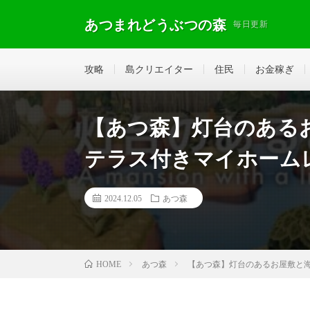
あつまれどうぶつの森
毎日更新
攻略
島クリエイター
住民
お金稼ぎ
【あつ森】灯台のある
テラス付きマイホーム
2024.12.05
あつ森
あつ森
【あつ森】灯台のあるお屋敷と
HOME