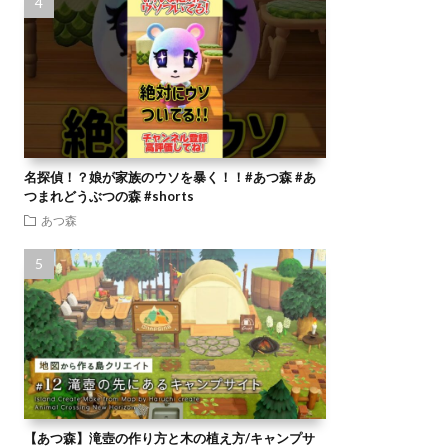
名探偵！？娘が家族のウソを暴く！！#あつ森 #あ
つまれどうぶつの森 #shorts
あつ森
【あつ森】滝壺の作り方と木の植え方/キャンプサ