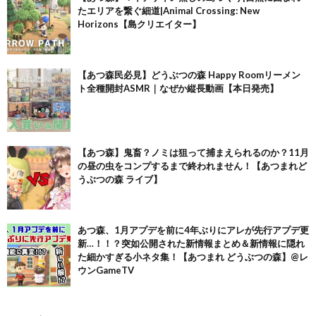
たエリアを繋ぐ細道|Animal Crossing: New
Horizons【島クリエイター】
【あつ森民必見】どうぶつの森 Happy Roomリーメン
ト全種開封ASMR｜なぜか縦長動画【本日発売】
【あつ森】鬼畜？ノミは狙って捕まえられるのか？11月
の昼の虫をコンプするまで終われません！【あつまれど
うぶつの森 ライブ】
あつ森、1月アプデを前に4年ぶりにアレが先行アプデ更
新…！！？突如公開された新情報まとめ＆新情報に隠れ
た細かすぎる小ネタ集！【あつまれ どうぶつの森】@レ
ウンGameTV