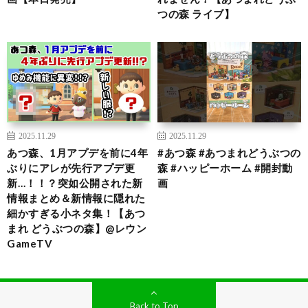
つの森 ライブ】
2025.11.29
2025.11.29
あつ森、1月アプデを前に4年
#あつ森 #あつまれどうぶつの
ぶりにアレが先行アプデ更
森 #ハッピーホーム #開封動
新…！！？突如公開された新
画
情報まとめ＆新情報に隠れた
細かすぎる小ネタ集！【あつ
まれ どうぶつの森】@レウン
GameTV
Back to Top