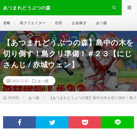
あつまれどうぶつの森
攻略
島クリエイター
住民
お金稼ぎ
あつ森
【あつまれどうぶつの森】島中の木を
切り倒す！島クリ準備！＃２３【にじ
さんじ / 赤城ウェン】
2024.12.02
あつ森
あつ森
【あつまれどうぶつの森】島中の木を切り倒す！島クリ
HOME