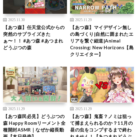
2025.11.30
2025.11.29
【あつ森】任天堂公式からの
【あつ森】マイデザイン無し
突然のサプライズきた
の島づくり|自然に囲まれたエ
ぁ〜！！ #あつ森 #あつまれ
リアを繋ぐ細道|Animal
どうぶつの森
Crossing: New Horizons【島
クリエイター】
2025.11.29
2025.11.29
【あつ森民必見】どうぶつの
【あつ森】鬼畜？ノミは狙っ
森 Happy Roomリーメント全
て捕まえられるのか？11月の
種開封ASMR｜なぜか縦長動
昼の虫をコンプするまで終わ
画【本日発売】
れません！【あつまれどうぶ