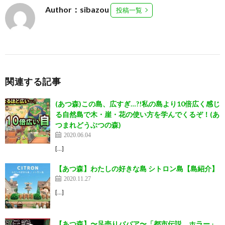
Author：sibazou
投稿一覧
関連する記事
(あつ森)この島、広すぎ…?!私の島より10倍広く感じ
る自然島で木・崖・花の使い方を学んでくるぞ！(あ
つまれどうぶつの森)
2020.06.04
[…]
【あつ森】わたしの好きな島 シトロン島【島紹介】
2020.11.27
[…]
【あつ森】〜足売りババア〜「都市伝説、ホラー」