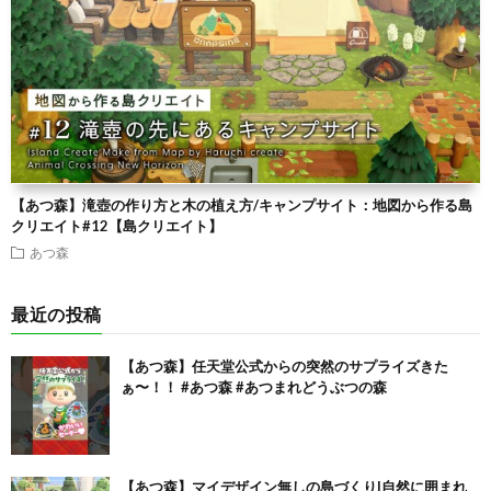
【あつ森】滝壺の作り方と木の植え方/キャンプサイト：地図から作る島
クリエイト#12【島クリエイト】
あつ森
最近の投稿
【あつ森】任天堂公式からの突然のサプライズきた
ぁ〜！！ #あつ森 #あつまれどうぶつの森
【あつ森】マイデザイン無しの島づくり|自然に囲まれ