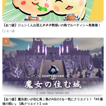
【あつ森】ジュンくんお迎え🎉🎉🎉勢揃いの島でルーティン＋島整備！
あつ森
【あつ森】魔法使いが住む島｜島の4分の1を一気にクリエイト！『#8 最
後の戦い』【島クリエイト】sub