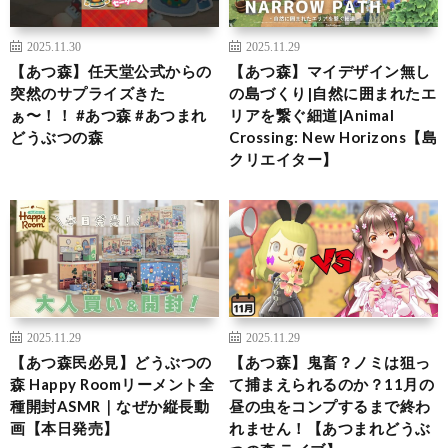
2025.11.30
2025.11.29
【あつ森】任天堂公式からの
【あつ森】マイデザイン無し
突然のサプライズきた
の島づくり|自然に囲まれたエ
ぁ〜！！ #あつ森 #あつまれ
リアを繋ぐ細道|Animal
どうぶつの森
Crossing: New Horizons【島
クリエイター】
2025.11.29
2025.11.29
【あつ森民必見】どうぶつの
【あつ森】鬼畜？ノミは狙っ
森 Happy Roomリーメント全
て捕まえられるのか？11月の
種開封ASMR｜なぜか縦長動
昼の虫をコンプするまで終わ
画【本日発売】
れません！【あつまれどうぶ