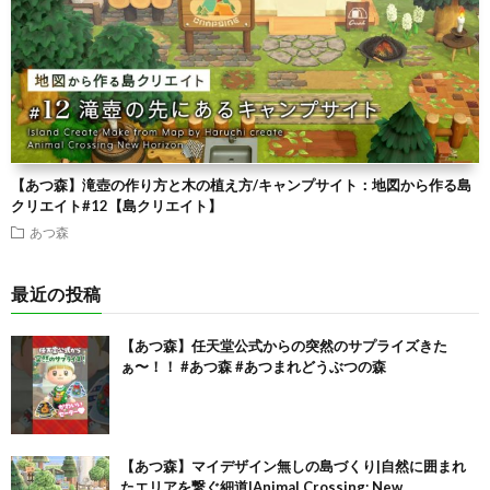
【あつ森】滝壺の作り方と木の植え方/キャンプサイト：地図から作る島
クリエイト#12【島クリエイト】
あつ森
最近の投稿
【あつ森】任天堂公式からの突然のサプライズきた
ぁ〜！！ #あつ森 #あつまれどうぶつの森
【あつ森】マイデザイン無しの島づくり|自然に囲まれ
たエリアを繋ぐ細道|Animal Crossing: New