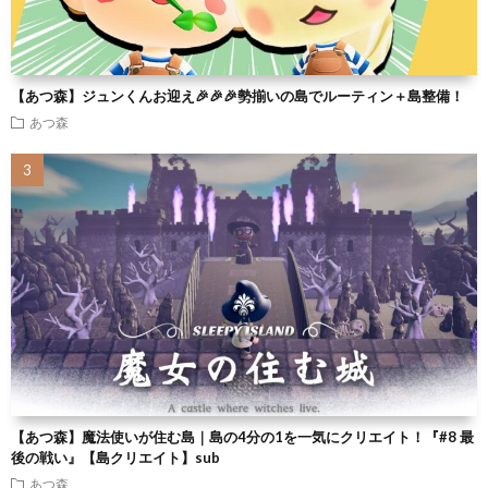
【あつ森】ジュンくんお迎え🎉🎉🎉勢揃いの島でルーティン＋島整備！
あつ森
【あつ森】魔法使いが住む島｜島の4分の1を一気にクリエイト！『#8 最
後の戦い』【島クリエイト】sub
あつ森