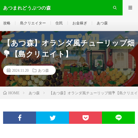
あつまれどうぶつの森
攻略
島クリエイター
住民
お金稼ぎ
あつ森
【あつ森】オランダ風チューリップ畑
💐【島クリエイト】
2024.11.20
あつ森
あつ森
【あつ森】オランダ風チューリップ畑💐【島クリエイ
HOME