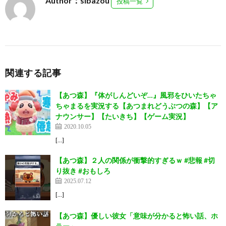
Author：sibazou
投稿一覧
関連する記事
【あつ森】『体がしんどいぞ…』風邪をひいたちゃ
ちゃまるを実況する【あつまれどうぶつの森】【ア
ナウンサー】【たいきち】【ゲーム実況】
2020.10.05
[…]
【あつ森】２人の関係が衝撃的すぎるｗ #悲報 #切
り抜き #おもしろ
2025.07.12
[…]
【あつ森】優しい彼女「意味が分かると怖い話、ホ