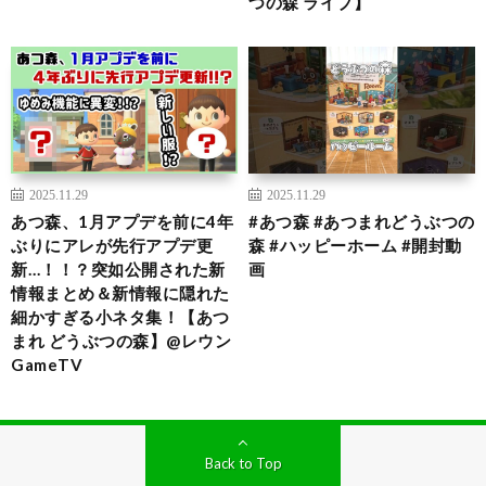
つの森 ライブ】
2025.11.29
2025.11.29
あつ森、1月アプデを前に4年
#あつ森 #あつまれどうぶつの
ぶりにアレが先行アプデ更
森 #ハッピーホーム #開封動
新…！！？突如公開された新
画
情報まとめ＆新情報に隠れた
細かすぎる小ネタ集！【あつ
まれ どうぶつの森】@レウン
GameTV
Back to Top