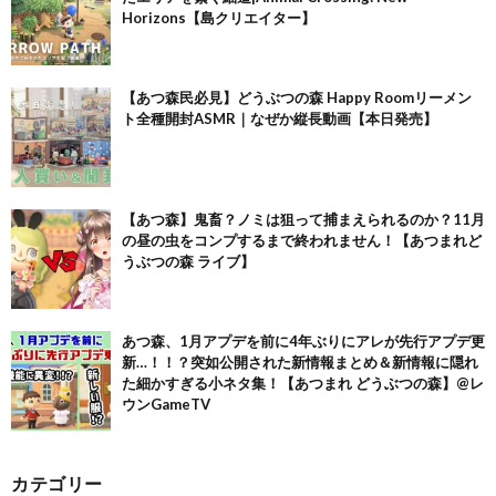
Horizons【島クリエイター】
【あつ森民必見】どうぶつの森 Happy Roomリーメン
ト全種開封ASMR｜なぜか縦長動画【本日発売】
【あつ森】鬼畜？ノミは狙って捕まえられるのか？11月
の昼の虫をコンプするまで終われません！【あつまれど
うぶつの森 ライブ】
あつ森、1月アプデを前に4年ぶりにアレが先行アプデ更
新…！！？突如公開された新情報まとめ＆新情報に隠れ
た細かすぎる小ネタ集！【あつまれ どうぶつの森】@レ
ウンGameTV
カテゴリー