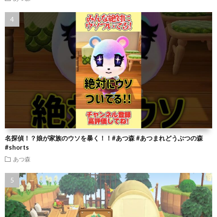
名探偵！？娘が家族のウソを暴く！！#あつ森 #あつまれどうぶつの森
#shorts
あつ森