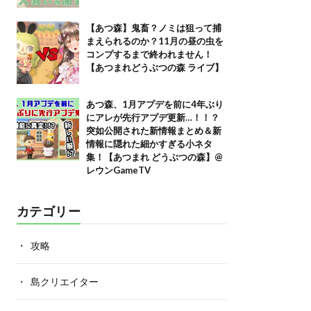
【あつ森】鬼畜？ノミは狙って捕
まえられるのか？11月の昼の虫を
コンプするまで終われません！
【あつまれどうぶつの森 ライブ】
あつ森、1月アプデを前に4年ぶり
にアレが先行アプデ更新…！！？
突如公開された新情報まとめ＆新
情報に隠れた細かすぎる小ネタ
集！【あつまれ どうぶつの森】@
レウンGameTV
カテゴリー
攻略
島クリエイター