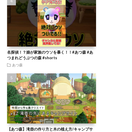
名探偵！？娘が家族のウソを暴く！！#あつ森 #あ
つまれどうぶつの森 #shorts
あつ森
【あつ森】滝壺の作り方と木の植え方/キャンプサ