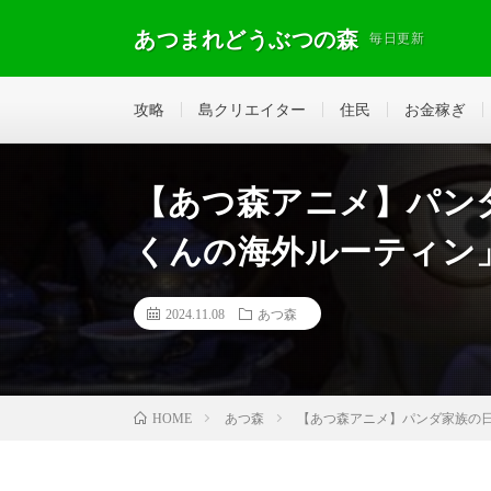
あつまれどうぶつの森
毎日更新
攻略
島クリエイター
住民
お金稼ぎ
【あつ森アニメ】パンダ
くんの海外ルーティン
2024.11.08
あつ森
あつ森
【あつ森アニメ】パンダ家族の日
HOME