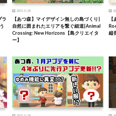
2025.11.29
20
プラ
【あつ森】マイデザイン無しの島づくり|
【
どう
自然に囲まれたエリアを繋ぐ細道|Animal
R
Crossing: New Horizons【島クリエイタ
縦
ー】
2025.11.29
20