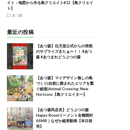
イト：地図から作る島クリエイト#12【島クリエイ
ト】
あつ森
最近の投稿
【あつ森】任天堂公式からの突然
のサプライズきたぁ〜！！ #あつ
森 #あつまれどうぶつの森
【あつ森】マイデザイン無しの島
づくり|自然に囲まれたエリアを繋
ぐ細道|Animal Crossing: New
Horizons【島クリエイター】
【あつ森民必見】どうぶつの森
Happy Roomリーメント全種開封
ASMR｜なぜか縦長動画【本日発
売】