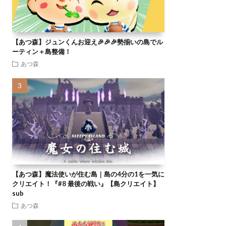
【あつ森】ジュンくんお迎え🎉🎉🎉勢揃いの島でル
ーティン＋島整備！
あつ森
【あつ森】魔法使いが住む島｜島の4分の1を一気に
クリエイト！『#8 最後の戦い』【島クリエイト】
sub
あつ森