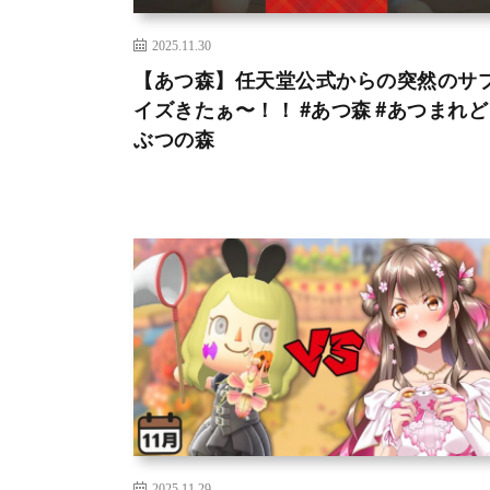
2025.11.30
【あつ森】任天堂公式からの突然のサ
イズきたぁ〜！！ #あつ森 #あつまれ
ぶつの森
2025.11.29