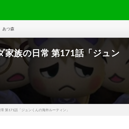
あつ森
家族の日常 第171話「ジュン
」
常 第171話「ジュンくんの海外ルーティン」