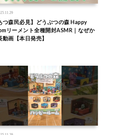
25.11.29
あつ森民必見】どうぶつの森 Happy
oomリーメント全種開封ASMR｜なぜか
長動画【本日発売】
25.11.29