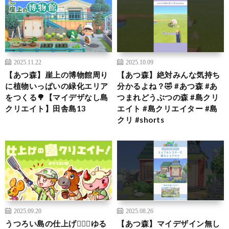
2025.11.22
2025.10.09
【あつ森】崖上の博物館周り
【あつ森】絶対みんな気持ち
に植物いっぱいの緑化エリア
分かるよね？🤣 #あつ森 #あ
をつくる🌳【マイデザなし島
つまれどうぶつの森 #島クリ
クリエイト】田舎島13
エイト #島クリエイター #島
クリ #shorts
2025.09.20
2025.08.26
うつろい島の仕上げ👷‍♀️✨ゆる
【あつ森】マイデザイン無し