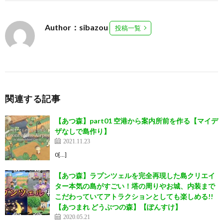
Author：sibazou
投稿一覧
関連する記事
【あつ森】part01 空港から案内所前を作る【マイデ
ザなしで島作り】
2021.11.23
0[…]
【あつ森】ラプンツェルを完全再現した島クリエイ
ター本気の島がすごい！塔の周りやお城、内装まで
こだわっていてアトラクションとしても楽しめる!!
【あつまれ どうぶつの森】【ぽんすけ】
2020.05.21