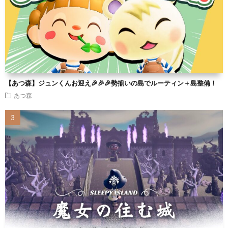
【あつ森】ジュンくんお迎え🎉🎉🎉勢揃いの島でルーティン＋島整備！
あつ森