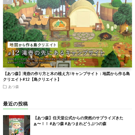
【あつ森】滝壺の作り方と木の植え方/キャンプサイト：地図から作る島
クリエイト#12【島クリエイト】
あつ森
最近の投稿
【あつ森】任天堂公式からの突然のサプライズきた
ぁ〜！！ #あつ森 #あつまれどうぶつの森