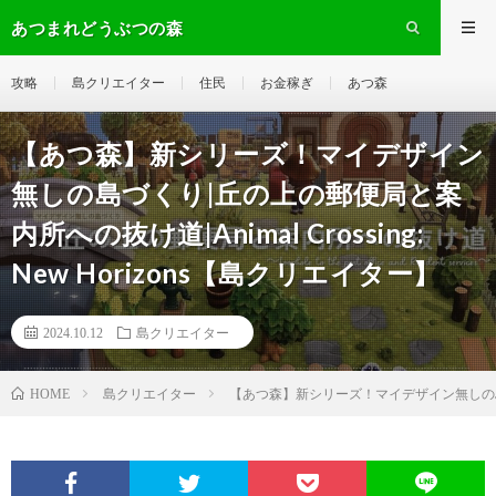
あつまれどうぶつの森
攻略
島クリエイター
住民
お金稼ぎ
あつ森
【あつ森】新シリーズ！マイデザイン
無しの島づくり|丘の上の郵便局と案
内所への抜け道|Animal Crossing:
New Horizons【島クリエイター】
2024.10.12
島クリエイター
島クリエイター
【あつ森】新シリーズ！マイデザイン無しの島づくり|
HOME