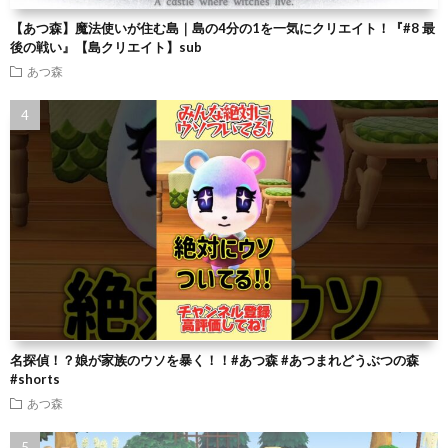
【あつ森】魔法使いが住む島｜島の4分の1を一気にクリエイト！『#8 最
後の戦い』【島クリエイト】sub
あつ森
名探偵！？娘が家族のウソを暴く！！#あつ森 #あつまれどうぶつの森
#shorts
あつ森