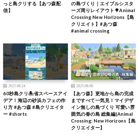
っと島クリする【あつ森配
の島づくり｜エイブルシスタ
信】
ーズ周りレイアウト🌳Animal
Crossing New Horizons【島
クリエイト】#あつ森
#animal crossing
2025.08.24
2025.08.09
60秒島クリ🏝️省スペースアイ
【あつ森】更地から島の完成
デア！海辺の砂浜カフェの作
まですべて一気見！マイデザ
り方 #あつ森 #島クリエイタ
イン無しの島づくり 可愛い雰
ー #shorts
囲気の春の島 総集編|Animal
Crossing: New Horizons【島
クリエイター】