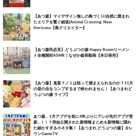
【あつ森】マイデザイン無しの島づくり|自然に囲まれ
たエリアを繋ぐ細道|Animal Crossing: New
Horizons【島クリエイター】
【あつ森民必見】どうぶつの森 Happy Roomリーメン
ト全種開封ASMR｜なぜか縦長動画【本日発売】
【あつ森】鬼畜？ノミは狙って捕まえられるのか？11月
の昼の虫をコンプするまで終われません！【あつまれど
うぶつの森 ライブ】
あつ森、1月アプデを前に4年ぶりにアレが先行アプデ更
新…！！？突如公開された新情報まとめ＆新情報に隠れ
た細かすぎる小ネタ集！【あつまれ どうぶつの森】@レ
ウンGameTV