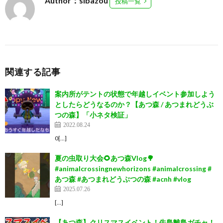
Author：sibazou
投稿一覧
関連する記事
案内所がテントの状態で年越しイベント参加しよう
としたらどうなるのか？【あつ森 / あつまれどうぶ
つの森】「小ネタ検証」
2022.08.24
0[…]
夏の虫取り大会🌻あつ森Vlog🌳
#animalcrossingnewhorizons #animalcrossing #
あつ森 #あつまれどうぶつの森 #acnh #vlog
2025.07.26
[…]
【あつ森】クリスマスイベント！牛島離島ガチャ！