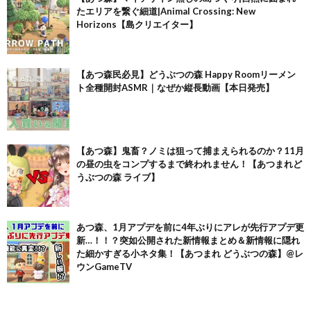
たエリアを繋ぐ細道|Animal Crossing: New
Horizons【島クリエイター】
【あつ森民必見】どうぶつの森 Happy Roomリーメン
ト全種開封ASMR｜なぜか縦長動画【本日発売】
【あつ森】鬼畜？ノミは狙って捕まえられるのか？11月
の昼の虫をコンプするまで終われません！【あつまれど
うぶつの森 ライブ】
あつ森、1月アプデを前に4年ぶりにアレが先行アプデ更
新…！！？突如公開された新情報まとめ＆新情報に隠れ
た細かすぎる小ネタ集！【あつまれ どうぶつの森】@レ
ウンGameTV