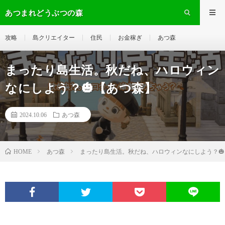
あつまれどうぶつの森
攻略
島クリエイター
住民
お金稼ぎ
あつ森
まったり島生活。秋だね、ハロウィン
なにしよう？🎃【あつ森】
2024.10.06
あつ森
あつ森
まったり島生活。秋だね、ハロウィンなにしよう？
HOME