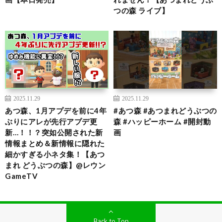
つの森 ライブ】
2025.11.29
2025.11.29
あつ森、1月アプデを前に4年
#あつ森 #あつまれどうぶつの
ぶりにアレが先行アプデ更
森 #ハッピーホーム #開封動
新…！！？突如公開された新
画
情報まとめ＆新情報に隠れた
細かすぎる小ネタ集！【あつ
まれ どうぶつの森】@レウン
GameTV
Back to Top