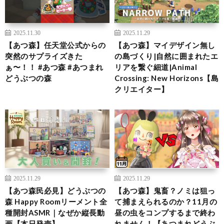
2025.11.30
2025.11.29
【あつ森】任天堂公式からの
【あつ森】マイデザイン無し
突然のサプライズきた
の島づくり|自然に囲まれたエ
ぁ〜！！ #あつ森 #あつまれ
リアを繋ぐ細道|Animal
どうぶつの森
Crossing: New Horizons【島
クリエイター】
2025.11.29
2025.11.29
【あつ森民必見】どうぶつの
【あつ森】鬼畜？ノミは狙っ
森 Happy Roomリーメント全
て捕まえられるのか？11月の
種開封ASMR｜なぜか縦長動
昼の虫をコンプするまで終わ
画【本日発売】
れません！【あつまれどうぶ