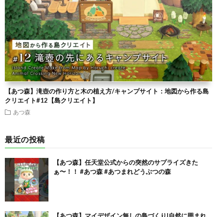
【あつ森】滝壺の作り方と木の植え方/キャンプサイト：地図から作る島
クリエイト#12【島クリエイト】
あつ森
最近の投稿
【あつ森】任天堂公式からの突然のサプライズきた
ぁ〜！！ #あつ森 #あつまれどうぶつの森
【あつ森】マイデザイン無しの島づくり|自然に囲まれ