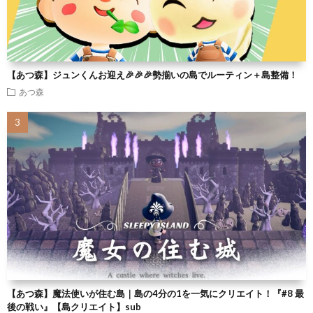
【あつ森】ジュンくんお迎え🎉🎉🎉勢揃いの島でルーティン＋島整備！
あつ森
【あつ森】魔法使いが住む島｜島の4分の1を一気にクリエイト！『#8 最
後の戦い』【島クリエイト】sub