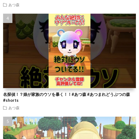
あつ森
名探偵！？娘が家族のウソを暴く！！#あつ森 #あつまれどうぶつの森
#shorts
あつ森