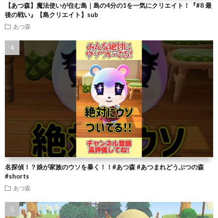
【あつ森】魔法使いが住む島｜島の4分の1を一気にクリエイト！『#8 最
後の戦い』【島クリエイト】sub
あつ森
名探偵！？娘が家族のウソを暴く！！#あつ森 #あつまれどうぶつの森
#shorts
あつ森