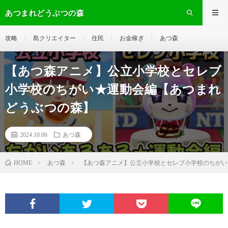
あつまれどうぶつの森
攻略
島クリエイター
住民
お金稼ぎ
あつ森
【あつ森アニメ】公立小学校とセレブ
小学校のちがい★運動会編【あつまれ
どうぶつの森】
2024.10.06
あつ森
あつ森
【あつ森アニメ】公立小学校とセレブ小学校のちがい
HOME