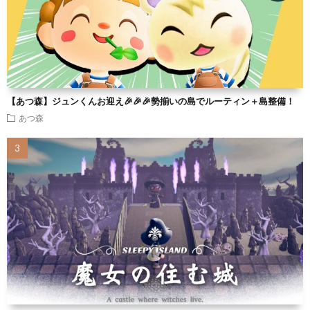
【あつ森】ジュンくんお迎え🎉🎉🎉勢揃いの島でルーティン＋島整備！
あつ森