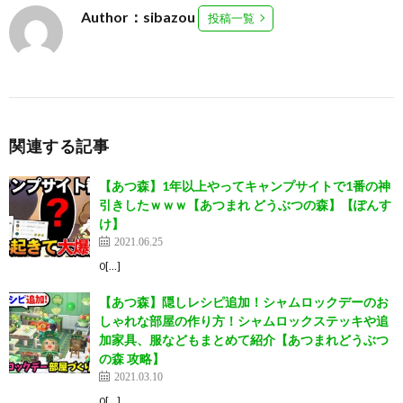
Author：sibazou
投稿一覧
関連する記事
【あつ森】1年以上やってキャンプサイトで1番の神
引きしたｗｗｗ【あつまれ どうぶつの森】【ぽんす
け】
2021.06.25
0[…]
【あつ森】隠しレシピ追加！シャムロックデーのお
しゃれな部屋の作り方！シャムロックステッキや追
加家具、服などもまとめて紹介【あつまれどうぶつ
の森 攻略】
2021.03.10
0[…]