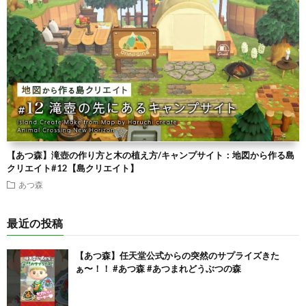
【あつ森】滝壺の作り方と木の植え方/キャンプサイト：地図から作る島
クリエイト#12【島クリエイト】
あつ森
最近の投稿
【あつ森】任天堂公式からの突然のサプライズきた
ぁ〜！！ #あつ森 #あつまれどうぶつの森