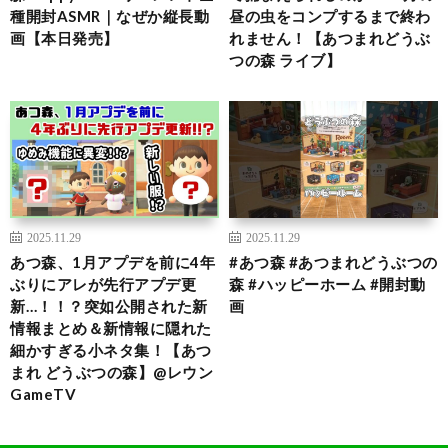
種開封ASMR｜なぜか縦長動
昼の虫をコンプするまで終わ
画【本日発売】
れません！【あつまれどうぶ
つの森 ライブ】
2025.11.29
2025.11.29
あつ森、1月アプデを前に4年
#あつ森 #あつまれどうぶつの
ぶりにアレが先行アプデ更
森 #ハッピーホーム #開封動
新…！！？突如公開された新
画
情報まとめ＆新情報に隠れた
細かすぎる小ネタ集！【あつ
まれ どうぶつの森】@レウン
GameTV