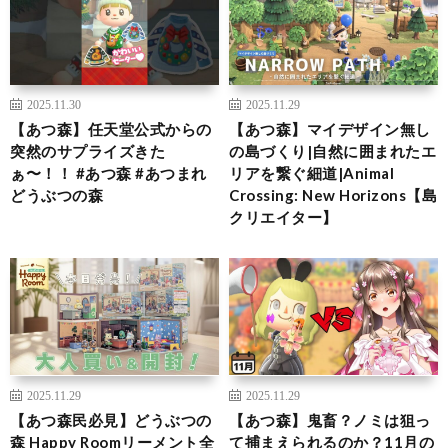
2025.11.30
2025.11.29
【あつ森】任天堂公式からの
【あつ森】マイデザイン無し
突然のサプライズきた
の島づくり|自然に囲まれたエ
ぁ〜！！ #あつ森 #あつまれ
リアを繋ぐ細道|Animal
どうぶつの森
Crossing: New Horizons【島
クリエイター】
2025.11.29
2025.11.29
【あつ森民必見】どうぶつの
【あつ森】鬼畜？ノミは狙っ
森 Happy Roomリーメント全
て捕まえられるのか？11月の