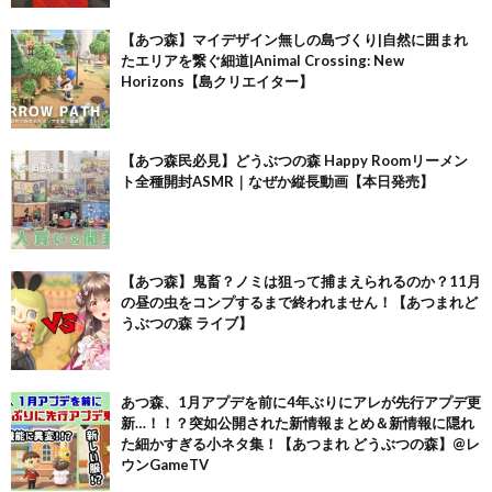
【あつ森】マイデザイン無しの島づくり|自然に囲まれ
たエリアを繋ぐ細道|Animal Crossing: New
Horizons【島クリエイター】
【あつ森民必見】どうぶつの森 Happy Roomリーメン
ト全種開封ASMR｜なぜか縦長動画【本日発売】
【あつ森】鬼畜？ノミは狙って捕まえられるのか？11月
の昼の虫をコンプするまで終われません！【あつまれど
うぶつの森 ライブ】
あつ森、1月アプデを前に4年ぶりにアレが先行アプデ更
新…！！？突如公開された新情報まとめ＆新情報に隠れ
た細かすぎる小ネタ集！【あつまれ どうぶつの森】@レ
ウンGameTV