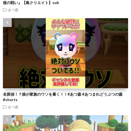
後の戦い』【島クリエイト】sub
あつ森
名探偵！？娘が家族のウソを暴く！！#あつ森 #あつまれどうぶつの森
#shorts
あつ森