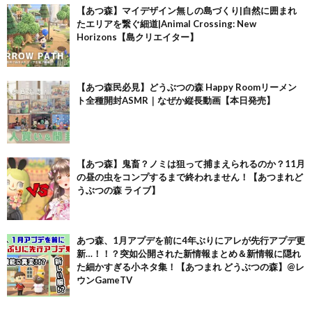
【あつ森】マイデザイン無しの島づくり|自然に囲まれ
たエリアを繋ぐ細道|Animal Crossing: New
Horizons【島クリエイター】
【あつ森民必見】どうぶつの森 Happy Roomリーメン
ト全種開封ASMR｜なぜか縦長動画【本日発売】
【あつ森】鬼畜？ノミは狙って捕まえられるのか？11月
の昼の虫をコンプするまで終われません！【あつまれど
うぶつの森 ライブ】
あつ森、1月アプデを前に4年ぶりにアレが先行アプデ更
新…！！？突如公開された新情報まとめ＆新情報に隠れ
た細かすぎる小ネタ集！【あつまれ どうぶつの森】@レ
ウンGameTV