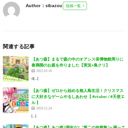
Author：sibazou
投稿一覧
関連する記事
【あつ森】まるで森の中のオアシス🦋博物館周りに
春満開のお庭を作りました【実況×島クリ】
2022.03.16
0[…]
【あつ森】ゼロから始める無人島生活！クリスマス
に大好きなゲームやるしあわせ【 #vtuber / #天使エ
ル 】
2024.12.24
[…]
【あつ森】あつ森2周年だし”第二の故郷島”へ帰って