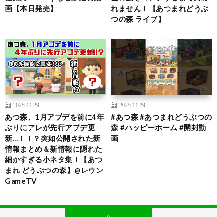
画【本日発売】
れません！【あつまれどうぶ
つの森 ライブ】
2025.11.29
2025.11.29
あつ森、1月アプデを前に4年
#あつ森 #あつまれどうぶつの
ぶりにアレが先行アプデ更
森 #ハッピーホーム #開封動
新…！！？突如公開された新
画
情報まとめ＆新情報に隠れた
細かすぎる小ネタ集！【あつ
まれ どうぶつの森】@レウン
GameTV