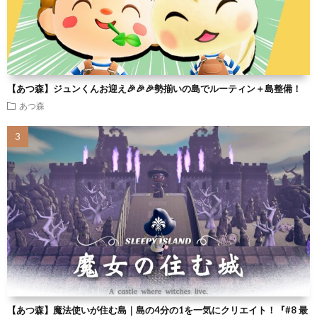
【あつ森】ジュンくんお迎え🎉🎉🎉勢揃いの島でルーティン＋島整備！
あつ森
【あつ森】魔法使いが住む島｜島の4分の1を一気にクリエイト！『#8 最