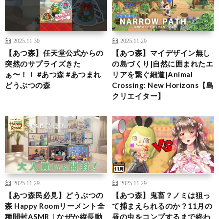
2025.11.30
2025.11.29
【あつ森】任天堂公式からの
【あつ森】マイデザイン無し
突然のサプライズきた
の島づくり|自然に囲まれたエ
ぁ〜！！ #あつ森 #あつまれ
リアを繋ぐ細道|Animal
どうぶつの森
Crossing: New Horizons【島
クリエイター】
2025.11.29
2025.11.29
【あつ森民必見】どうぶつの
【あつ森】鬼畜？ノミは狙っ
森 Happy Roomリーメント全
て捕まえられるのか？11月の
種開封ASMR｜なぜか縦長動
昼の虫をコンプするまで終わ