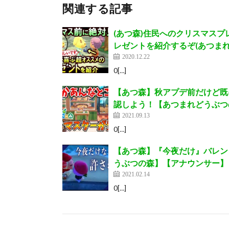
関連する記事
(あつ森)住民へのクリスマス
レゼントを紹介するぞ(あつまれ
2020.12.22
0[…]
【あつ森】秋アプデ前だけど既
認しよう！【あつまれどうぶつ
2021.09.13
0[…]
【あつ森】『今夜だけ』バレン
うぶつの森】【アナウンサー】
2021.02.14
0[…]