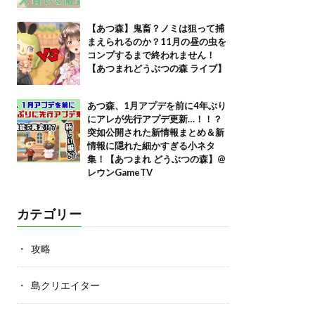
【あつ森】鬼畜？ノミは狙って捕
まえられるのか？11月の昼の虫を
コンプするまで終われません！
【あつまれどうぶつの森 ライブ】
あつ森、1月アプデを前に4年ぶり
にアレが先行アプデ更新…！！？
突如公開された新情報まとめ＆新
情報に隠れた細かすぎる小ネタ
集！【あつまれ どうぶつの森】@
レウンGameTV
カテゴリー
攻略
島クリエイター