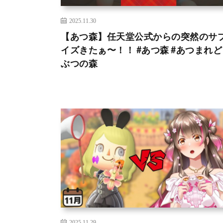
2025.11.30
【あつ森】任天堂公式からの突然のサ
イズきたぁ〜！！ #あつ森 #あつまれ
ぶつの森
2025.11.29