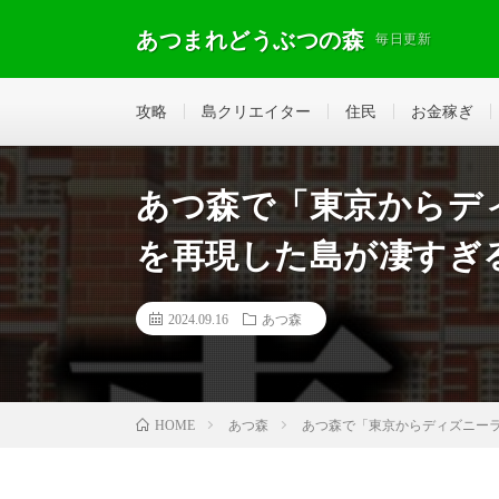
あつまれどうぶつの森
毎日更新
攻略
島クリエイター
住民
お金稼ぎ
あつ森で「東京からデ
を再現した島が凄すぎ
2024.09.16
あつ森
あつ森
あつ森で「東京からディズニー
HOME