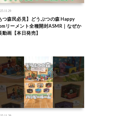
25.11.29
あつ森民必見】どうぶつの森 Happy
oomリーメント全種開封ASMR｜なぜか
長動画【本日発売】
25.11.29