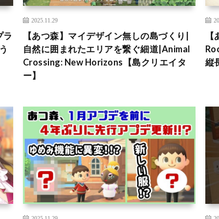
2025.11.29
20
プラ
【あつ森】マイデザイン無しの島づくり|
【
どう
自然に囲まれたエリアを繋ぐ細道|Animal
R
Crossing: New Horizons【島クリエイタ
縦
ー】
2025.11.29
20