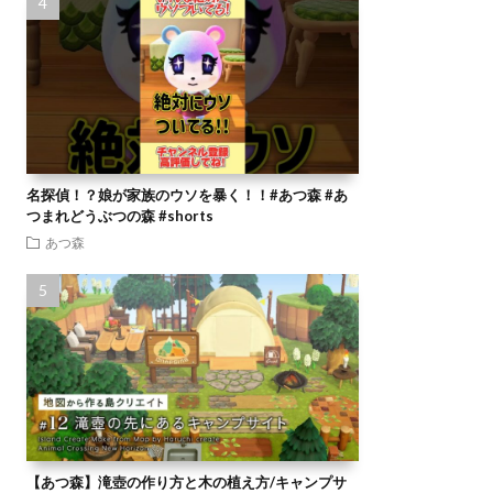
名探偵！？娘が家族のウソを暴く！！#あつ森 #あ
つまれどうぶつの森 #shorts
あつ森
【あつ森】滝壺の作り方と木の植え方/キャンプサ