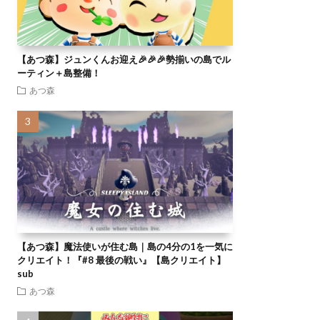
【あつ森】ジュンくんお迎え🎉🎉🎉勢揃いの島でル
ーティン＋島整備！
あつ森
【あつ森】魔法使いが住む島｜島の4分の1を一気に
クリエイト！『#8 最後の戦い』【島クリエイト】
sub
あつ森