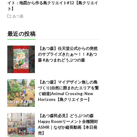
イト：地図から作る島クリエイト#12【島クリエイ
ト】
あつ森
最近の投稿
【あつ森】任天堂公式からの突然
のサプライズきたぁ〜！！ #あつ
森 #あつまれどうぶつの森
【あつ森】マイデザイン無しの島
づくり|自然に囲まれたエリアを繋
ぐ細道|Animal Crossing: New
Horizons【島クリエイター】
【あつ森民必見】どうぶつの森
Happy Roomリーメント全種開封
ASMR｜なぜか縦長動画【本日発
売】