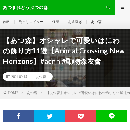
あつまれどうぶつの森
攻略
島クリエイター
住民
お金稼ぎ
あつ森
【あつ森】オシャレで可愛いはにわ
の飾り方11選【Animal Crossing New
Horizons】#acnh #動物森友會
2024.09.15
あつ森
あつ森
【あつ森】オシャレで可愛いはにわの飾り方11選【Animal Cr
HOME