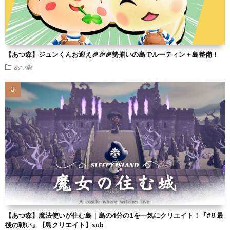
【あつ森】ジュンくんお迎え🎉🎉🎉勢揃いの島でルーティン＋島整備！
あつ森
【あつ森】魔法使いが住む島｜島の4分の1を一気にクリエイト！『#8 最
後の戦い』【島クリエイト】sub