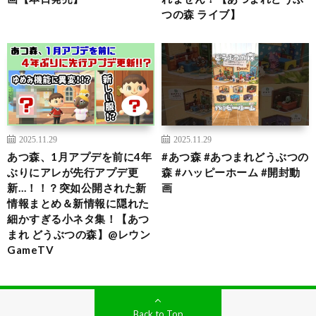
つの森 ライブ】
2025.11.29
2025.11.29
あつ森、1月アプデを前に4年
#あつ森 #あつまれどうぶつの
ぶりにアレが先行アプデ更
森 #ハッピーホーム #開封動
新…！！？突如公開された新
画
情報まとめ＆新情報に隠れた
細かすぎる小ネタ集！【あつ
まれ どうぶつの森】@レウン
GameTV
Back to Top