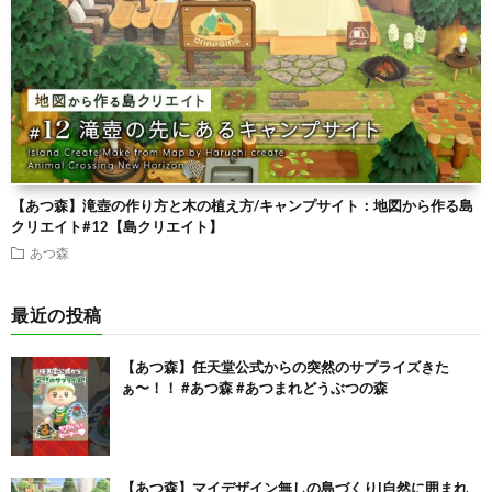
【あつ森】滝壺の作り方と木の植え方/キャンプサイト：地図から作る島
クリエイト#12【島クリエイト】
あつ森
最近の投稿
【あつ森】任天堂公式からの突然のサプライズきた
ぁ〜！！ #あつ森 #あつまれどうぶつの森
【あつ森】マイデザイン無しの島づくり|自然に囲まれ