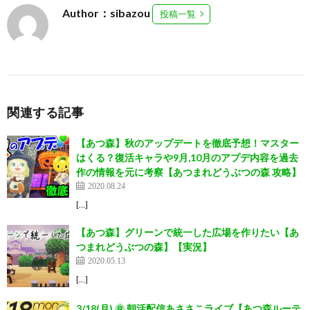
Author：sibazou
投稿一覧
関連する記事
【あつ森】秋のアップデートを徹底予想！マスター
はくる？復活キャラや9月,10月のアプデ内容を過去
作の情報を元に考察【あつまれどうぶつの森 攻略】
2020.08.24
[…]
【あつ森】グリーンで統一した広場を作りたい【あ
つまれどうぶつの森】【実況】
2020.05.13
[…]
3/18(月) 🌞 朝活配信あささこライブ【あつ森ルーテ