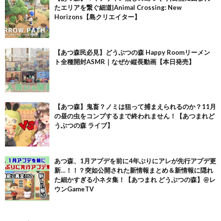
たエリアを繋ぐ細道|Animal Crossing: New
Horizons【島クリエイター】
【あつ森民必見】どうぶつの森 Happy Roomリーメン
ト全種開封ASMR｜なぜか縦長動画【本日発売】
【あつ森】鬼畜？ノミは狙って捕まえられるのか？11月
の昼の虫をコンプするまで終われません！【あつまれど
うぶつの森 ライブ】
あつ森、1月アプデを前に4年ぶりにアレが先行アプデ更
新…！！？突如公開された新情報まとめ＆新情報に隠れ
た細かすぎる小ネタ集！【あつまれ どうぶつの森】@レ
ウンGameTV