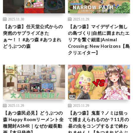
2025.11.30
2025.11.29
【あつ森】任天堂公式からの
【あつ森】マイデザイン無し
突然のサプライズきた
の島づくり|自然に囲まれたエ
ぁ〜！！ #あつ森 #あつまれ
リアを繋ぐ細道|Animal
どうぶつの森
Crossing: New Horizons【島
クリエイター】
2025.11.29
2025.11.29
【あつ森民必見】どうぶつの
【あつ森】鬼畜？ノミは狙っ
森 Happy Roomリーメント全
て捕まえられるのか？11月の
種開封ASMR｜なぜか縦長動
昼の虫をコンプするまで終わ
画【本日発売】
れません！【あつまれどうぶ