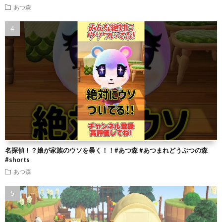
あつ森
名探偵！？娘が家族のウソを暴く！！#あつ森 #あつまれどうぶつの森
#shorts
あつ森