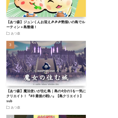
【あつ森】ジュンくんお迎え🎉🎉🎉勢揃いの島でル
ーティン＋島整備！
あつ森
【あつ森】魔法使いが住む島｜島の4分の1を一気に
クリエイト！『#8 最後の戦い』【島クリエイト】
sub
あつ森