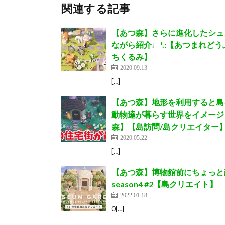
関連する記事
【あつ森】さらに進化したシュ
ながら紹介♩*.:【あつまれどうぶつ
ちくるみ】
2020.09.13
[…]
【あつ森】地形を利用すると島
動物達が暮らす世界をイメージ
森】【島訪問/島クリエイター
2020.05.22
[…]
【あつ森】博物館前にちょっと豪華な庭
season4 #2【島クリエイト】
2022.01.18
0[…]