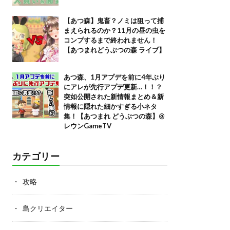
【あつ森】鬼畜？ノミは狙って捕
まえられるのか？11月の昼の虫を
コンプするまで終われません！
【あつまれどうぶつの森 ライブ】
あつ森、1月アプデを前に4年ぶり
にアレが先行アプデ更新…！！？
突如公開された新情報まとめ＆新
情報に隠れた細かすぎる小ネタ
集！【あつまれ どうぶつの森】@
レウンGameTV
カテゴリー
攻略
島クリエイター