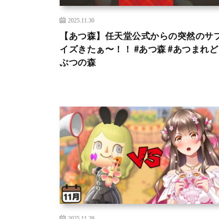
2025.11.30
【あつ森】任天堂公式からの突然のサ
イズきたぁ〜！！ #あつ森 #あつまれ
ぶつの森
2025.11.29