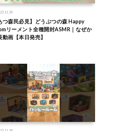
25.11.29
あつ森民必見】どうぶつの森 Happy
oomリーメント全種開封ASMR｜なぜか
長動画【本日発売】
25.11.29