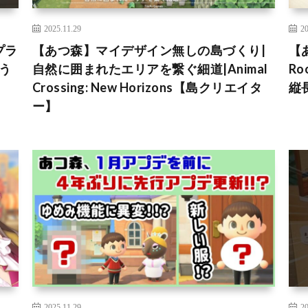
2025.11.29
20
プラ
【あつ森】マイデザイン無しの島づくり|
【
どう
自然に囲まれたエリアを繋ぐ細道|Animal
R
Crossing: New Horizons【島クリエイタ
縦
ー】
2025.11.29
20