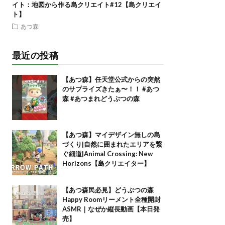
イト：地図から作る島クリエイト#12【島クリエイ
ト】
あつ森
最近の投稿
【あつ森】任天堂公式からの突然
のサプライズきたぁ〜！！ #あつ
森 #あつまれどうぶつの森
【あつ森】マイデザイン無しの島
づくり|自然に囲まれたエリアを繋
ぐ細道|Animal Crossing: New
Horizons【島クリエイター】
【あつ森民必見】どうぶつの森
Happy Roomリーメント全種開封
ASMR｜なぜか縦長動画【本日発
売】