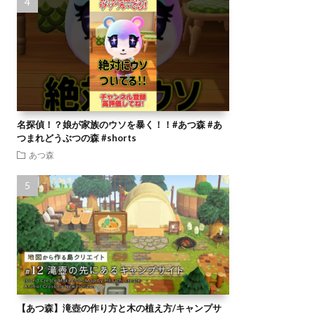
名探偵！？娘が家族のウソを暴く！！#あつ森 #あ
つまれどうぶつの森 #shorts
あつ森
【あつ森】滝壺の作り方と木の植え方/キャンプサ