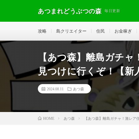
あつまれどうぶつの森
毎日更新
攻略
島クリエイター
住民
お金稼ぎ
【あつ森】離島ガチャ
見つけに行くぞ！【新人vt
2024.08.11
あつ森
あつ森
【あつ森】離島ガチャ！激レア住民
HOME