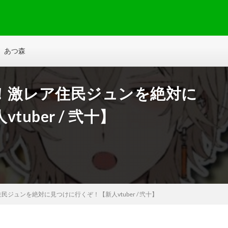
あつ森
！激レア住民ジュンを絶対に
uber / 弐十】
ジュンを絶対に見つけに行くぞ！【新人vtuber / 弐十】