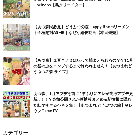
Horizons【島クリエイター】
【あつ森民必見】どうぶつの森 Happy Roomリーメン
ト全種開封ASMR｜なぜか縦長動画【本日発売】
【あつ森】鬼畜？ノミは狙って捕まえられるのか？11月
の昼の虫をコンプするまで終われません！【あつまれど
うぶつの森 ライブ】
あつ森、1月アプデを前に4年ぶりにアレが先行アプデ更
新…！！？突如公開された新情報まとめ＆新情報に隠れ
た細かすぎる小ネタ集！【あつまれ どうぶつの森】@レ
ウンGameTV
カテゴリー