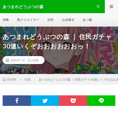
あつまれどうぶつの森
攻略
島クリエイター
住民
お金稼ぎ
あつ森
あつまれどうぶつの森 ｜ 住民ガチャ
30連いくぞおおおおおおっ！
2024.07.14
住民
住民
あつまれどうぶつの森 ｜ 住民ガチャ30連いくぞおおお
HOME