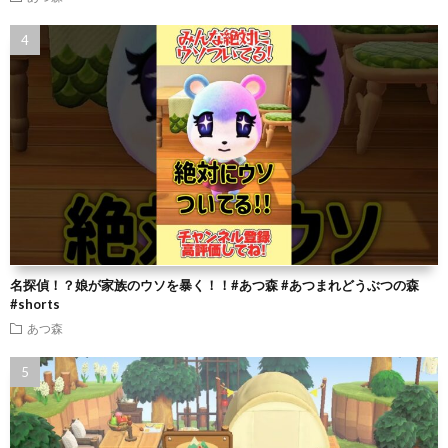
名探偵！？娘が家族のウソを暴く！！#あつ森 #あつまれどうぶつの森
#shorts
あつ森