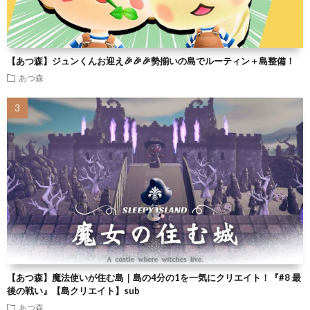
【あつ森】ジュンくんお迎え🎉🎉🎉勢揃いの島でルーティン＋島整備！
あつ森
【あつ森】魔法使いが住む島｜島の4分の1を一気にクリエイト！『#8 最
後の戦い』【島クリエイト】sub
あつ森