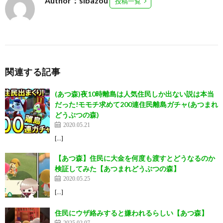
Author：sibazou
投稿一覧
関連する記事
(あつ森)夜10時離島は人気住民しか出ない説は本当
だった!モモチ求めて200連住民離島ガチャ(あつまれ
どうぶつの森)
2020.05.21
[…]
【あつ森】住民に大金を何度も渡すとどうなるのか
検証してみた【あつまれどうぶつの森】
2020.05.25
[…]
住民にウザ絡みすると嫌われるらしい【あつ森】
2025.02.07