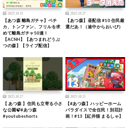
2025.10.31
2025.10.27
【あつ森 離島ガチャ】ペチ
【あつ森】昼配信 #10 住民厳
カ、トンファン、フリルを求
選だあ！（途中からおいぴ）
めて離島ガチャ50連！
【ACNH】【あつまれどうぶ
つの森】【ライブ配信】
2025.10.27
2025.10.21
【 あつ森 】住民も立寄る小さ
【#あつ森】ハッピーホーム
な公園🍃#あつ森
パラダイスで全住民！別荘計
#youtubeshorts
画！#13【紅井猫 まるしゃ】