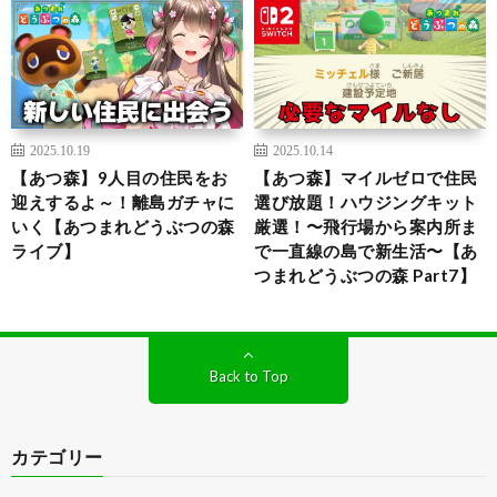
2025.10.19
2025.10.14
【あつ森】9人目の住民をお
【あつ森】マイルゼロで住民
迎えするよ～！離島ガチャに
選び放題！ハウジングキット
いく【あつまれどうぶつの森
厳選！〜飛行場から案内所ま
ライブ】
で一直線の島で新生活〜【あ
つまれどうぶつの森 Part7】
Back to Top
カテゴリー