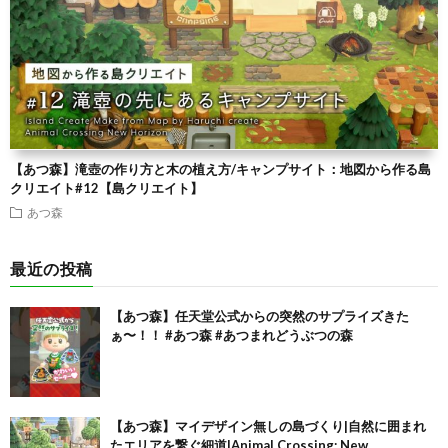
【あつ森】滝壺の作り方と木の植え方/キャンプサイト：地図から作る島
クリエイト#12【島クリエイト】
あつ森
最近の投稿
【あつ森】任天堂公式からの突然のサプライズきた
ぁ〜！！ #あつ森 #あつまれどうぶつの森
【あつ森】マイデザイン無しの島づくり|自然に囲まれ
たエリアを繋ぐ細道|Animal Crossing: New