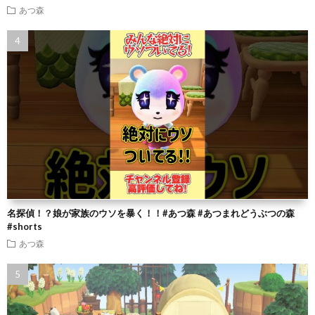
あつ森
名探偵！？娘が家族のウソを暴く！！#あつ森 #あつまれどうぶつの森
#shorts
あつ森