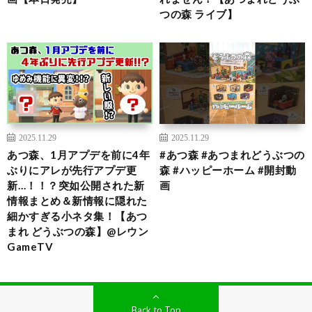
つの森 ライブ】
2025.11.29
2025.11.29
あつ森、1月アプデを前に4年
#あつ森 #あつまれどうぶつの
ぶりにアレが先行アプデ更
森 #ハッピーホーム #開封動
新…！！？突如公開された新
画
情報まとめ＆新情報に隠れた
細かすぎる小ネタ集！【あつ
まれ どうぶつの森】@レウン
GameTV
Back to Top