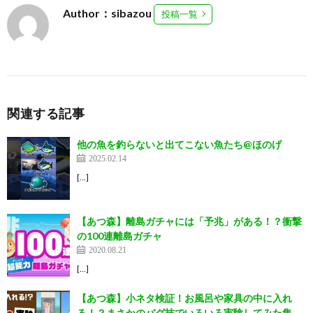
Author：sibazou
投稿一覧
関連する記事
他の魚を釣らないと出てこない魚たち@ほのげ
2025.02.14
[…]
【あつ森】離島ガチャには「予兆」がある！？衝撃
の100連離島ガチャ
2020.08.21
[…]
【あつ森】小ネタ検証！お風呂や家具の中に入れ
る！？まさかのバグ技でいろいろ実験してみた集