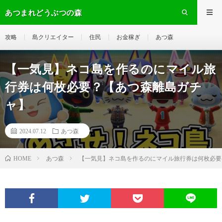
あつまれどうぶつの森
攻略
島クリエイター
住民
お金稼ぎ
あつ森
【一気見】ネコ島を作るのにマイル旅
行券は何枚必要？【あつ森離島ガチ
ャ】
2024.07.12
あつ森
あつ森
【一気見】ネコ島を作るのにマイル旅行券は何枚必要
HOME