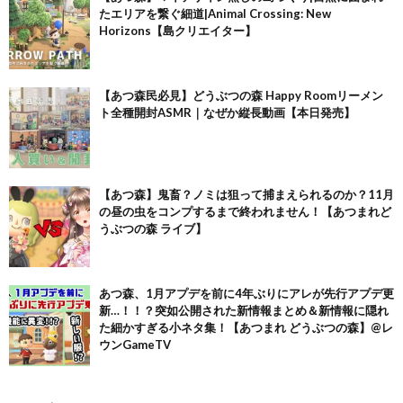
たエリアを繋ぐ細道|Animal Crossing: New
Horizons【島クリエイター】
【あつ森民必見】どうぶつの森 Happy Roomリーメン
ト全種開封ASMR｜なぜか縦長動画【本日発売】
【あつ森】鬼畜？ノミは狙って捕まえられるのか？11月
の昼の虫をコンプするまで終われません！【あつまれど
うぶつの森 ライブ】
あつ森、1月アプデを前に4年ぶりにアレが先行アプデ更
新…！！？突如公開された新情報まとめ＆新情報に隠れ
た細かすぎる小ネタ集！【あつまれ どうぶつの森】@レ
ウンGameTV