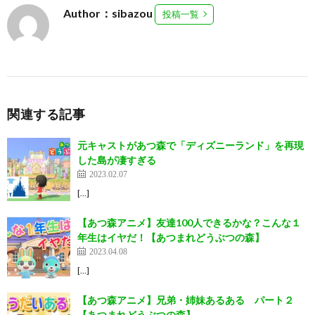
Author：sibazou
投稿一覧
関連する記事
元キャストがあつ森で「ディズニーランド」を再現
した島が凄すぎる
2023.02.07
[…]
【あつ森アニメ】友達100人できるかな？こんな１
年生はイヤだ！【あつまれどうぶつの森】
2023.04.08
[…]
【あつ森アニメ】兄弟・姉妹あるある パート２
【あつまれどうぶつの森】