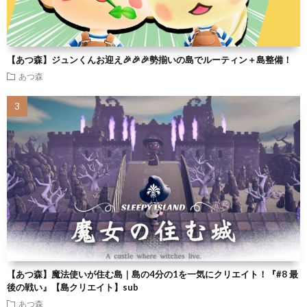
【あつ森】ジュンくんお迎え🎉🎉🎉勢揃いの島でルーティン＋島整備！
あつ森
【あつ森】魔法使いが住む島｜島の4分の1を一気にクリエイト！『#8 最
後の戦い』【島クリエイト】sub
あつ森