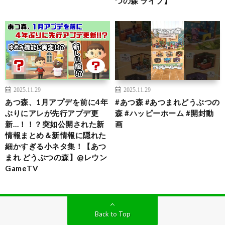
つの森 ライブ】
2025.11.29
2025.11.29
あつ森、1月アプデを前に4年
#あつ森 #あつまれどうぶつの
ぶりにアレが先行アプデ更
森 #ハッピーホーム #開封動
新…！！？突如公開された新
画
情報まとめ＆新情報に隠れた
細かすぎる小ネタ集！【あつ
まれ どうぶつの森】@レウン
GameTV
Back to Top