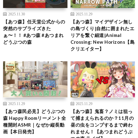
2025.11.30
2025.11.29
【あつ森】任天堂公式からの
【あつ森】マイデザイン無し
突然のサプライズきた
の島づくり|自然に囲まれたエ
ぁ〜！！ #あつ森 #あつまれ
リアを繋ぐ細道|Animal
どうぶつの森
Crossing: New Horizons【島
クリエイター】
2025.11.29
2025.11.29
【あつ森民必見】どうぶつの
【あつ森】鬼畜？ノミは狙っ
森 Happy Roomリーメント全
て捕まえられるのか？11月の
種開封ASMR｜なぜか縦長動
昼の虫をコンプするまで終わ
画【本日発売】
れません！【あつまれどうぶ