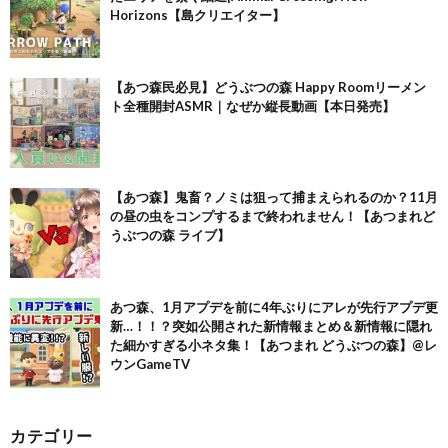
Horizons【島クリエイター】
【あつ森民必見】どうぶつの森 Happy Roomリーメン
ト全種開封ASMR｜なぜか縦長動画【本日発売】
【あつ森】鬼畜？ノミは狙って捕まえられるのか？11月
の昼の虫をコンプするまで終われません！【あつまれど
うぶつの森 ライブ】
あつ森、1月アプデを前に4年ぶりにアレが先行アプデ更
新…！！？突如公開された新情報まとめ＆新情報に隠れ
た細かすぎる小ネタ集！【あつまれ どうぶつの森】@レ
ウンGameTV
カテゴリー