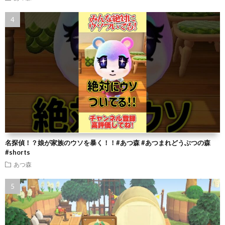
名探偵！？娘が家族のウソを暴く！！#あつ森 #あつまれどうぶつの森
#shorts
あつ森