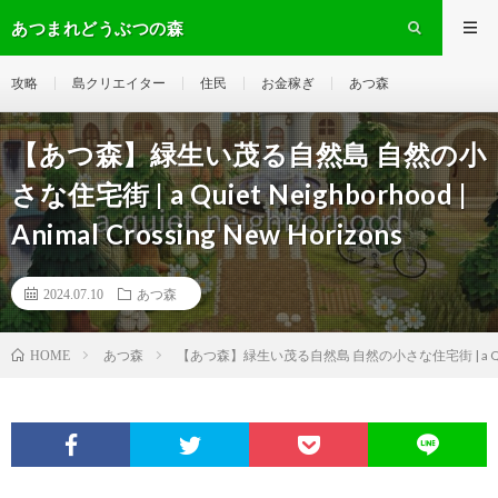
あつまれどうぶつの森
攻略
島クリエイター
住民
お金稼ぎ
あつ森
【あつ森】緑生い茂る自然島 自然の小
さな住宅街 | a Quiet Neighborhood |
Animal Crossing New Horizons
2024.07.10
あつ森
あつ森
【あつ森】緑生い茂る自然島 自然の小さな住宅街 | a Quiet Neigh
HOME