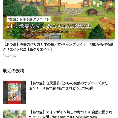
【あつ森】滝壺の作り方と木の植え方/キャンプサイト：地図から作る島
クリエイト#12【島クリエイト】
あつ森
最近の投稿
【あつ森】任天堂公式からの突然のサプライズきた
ぁ〜！！ #あつ森 #あつまれどうぶつの森
【あつ森】マイデザイン無しの島づくり|自然に囲まれ
たエリアを繋ぐ細道|Animal Crossing: New