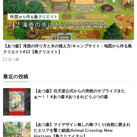
【あつ森】滝壺の作り方と木の植え方/キャンプサイト：地図から作る島
クリエイト#12【島クリエイト】
あつ森
最近の投稿
【あつ森】任天堂公式からの突然のサプライズきた
ぁ〜！！ #あつ森 #あつまれどうぶつの森
【あつ森】マイデザイン無しの島づくり|自然に囲まれ
たエリアを繋ぐ細道|Animal Crossing: New
Horizons【島クリエイター】