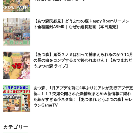
【あつ森民必見】どうぶつの森 Happy Roomリーメン
ト全種開封ASMR｜なぜか縦長動画【本日発売】
【あつ森】鬼畜？ノミは狙って捕まえられるのか？11月
の昼の虫をコンプするまで終われません！【あつまれど
うぶつの森 ライブ】
あつ森、1月アプデを前に4年ぶりにアレが先行アプデ更
新…！！？突如公開された新情報まとめ＆新情報に隠れ
た細かすぎる小ネタ集！【あつまれ どうぶつの森】@レ
ウンGameTV
カテゴリー