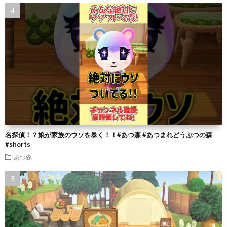
名探偵！？娘が家族のウソを暴く！！#あつ森 #あつまれどうぶつの森
#shorts
あつ森