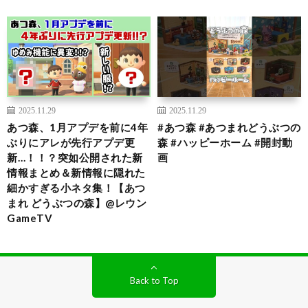
2025.11.29
2025.11.29
あつ森、1月アプデを前に4年
#あつ森 #あつまれどうぶつの
ぶりにアレが先行アプデ更
森 #ハッピーホーム #開封動
新…！！？突如公開された新
画
情報まとめ＆新情報に隠れた
細かすぎる小ネタ集！【あつ
まれ どうぶつの森】@レウン
GameTV
Back to Top