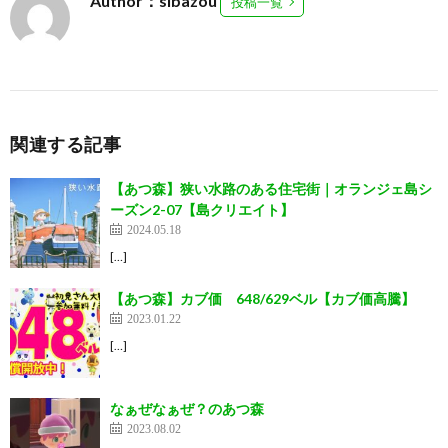
Author：sibazou
投稿一覧
関連する記事
【あつ森】狭い水路のある住宅街｜オランジェ島シ
ーズン2-07【島クリエイト】
2024.05.18
[…]
【あつ森】カブ価 648/629ベル【カブ価高騰】
2023.01.22
[…]
なぁぜなぁぜ？のあつ森
2023.08.02