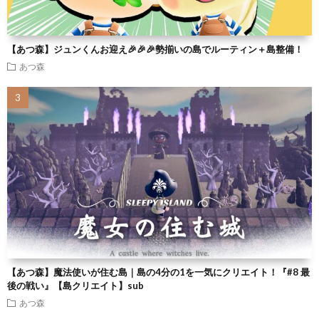
【あつ森】ジュンくんお迎え🎉🎉🎉勢揃いの島でルーティン＋島整備！
あつ森
【あつ森】魔法使いが住む島｜島の4分の1を一気にクリエイト！『#8 最
後の戦い』【島クリエイト】sub
あつ森