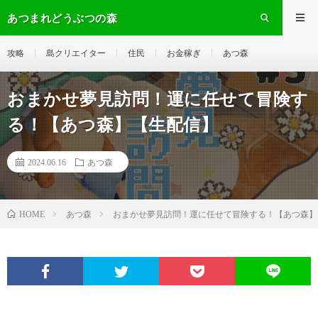
あつまれどうぶつの森
攻略
島クリエイター
住民
お金稼ぎ
あつ森
おまかせ夢見訪問！運に任せて冒険す
る！【あつ森】【生配信】
2024.06.16
あつ森
あつ森
おまかせ夢見訪問！運に任せて冒険する！【あつ森】
HOME