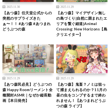
2025.11.30
2025.11.29
【あつ森】任天堂公式からの
【あつ森】マイデザイン無し
突然のサプライズきた
の島づくり|自然に囲まれたエ
ぁ〜！！ #あつ森 #あつまれ
リアを繋ぐ細道|Animal
どうぶつの森
Crossing: New Horizons【島
クリエイター】
2025.11.29
2025.11.29
【あつ森民必見】どうぶつの
【あつ森】鬼畜？ノミは狙っ
森 Happy Roomリーメント全
て捕まえられるのか？11月の
種開封ASMR｜なぜか縦長動
昼の虫をコンプするまで終わ
画【本日発売】
れません！【あつまれどうぶ
つの森 ライブ】