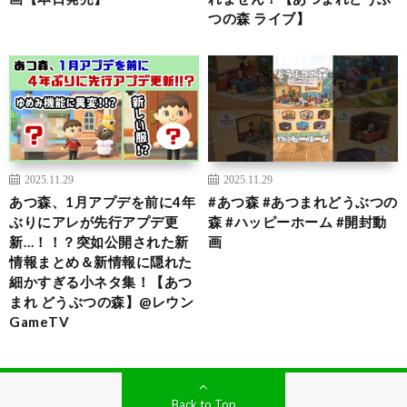
つの森 ライブ】
2025.11.29
2025.11.29
あつ森、1月アプデを前に4年
#あつ森 #あつまれどうぶつの
ぶりにアレが先行アプデ更
森 #ハッピーホーム #開封動
新…！！？突如公開された新
画
情報まとめ＆新情報に隠れた
細かすぎる小ネタ集！【あつ
まれ どうぶつの森】@レウン
GameTV
Back to Top