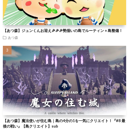
【あつ森】ジュンくんお迎え🎉🎉🎉勢揃いの島でルーティン＋島整備！
あつ森
【あつ森】魔法使いが住む島｜島の4分の1を一気にクリエイト！『#8 最
後の戦い』【島クリエイト】sub