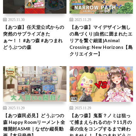
2025.11.30
2025.11.29
【あつ森】任天堂公式からの
【あつ森】マイデザイン無し
突然のサプライズきた
の島づくり|自然に囲まれたエ
ぁ〜！！ #あつ森 #あつまれ
リアを繋ぐ細道|Animal
どうぶつの森
Crossing: New Horizons【島
クリエイター】
2025.11.29
2025.11.29
【あつ森民必見】どうぶつの
【あつ森】鬼畜？ノミは狙っ
森 Happy Roomリーメント全
て捕まえられるのか？11月の
種開封ASMR｜なぜか縦長動
昼の虫をコンプするまで終わ
画【本日発売】
れません！【あつまれどうぶ