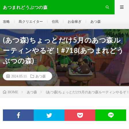
あつまれどうぶつの森
攻略
島クリエイター
住民
お金稼ぎ
あつ森
(あつ森)ちょっとだけ5月のあつ森ル
ーティンやるぞ！#718(あつまれどう
ぶつの森)
2024.05.11
あつ森
あつ森
(あつ森)ちょっとだけ5月のあつ森ルーティンやるぞ！#
HOME