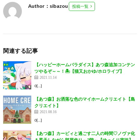
Author：sibazou
投稿一覧
関連する記事
【ハッピーホームパラダイス】あつ森追加コンテン
ツやるぞ～～！🏝【猫又おかゆ/ホロライブ】
2021.11.14
0[…]
【あつ森】お洒落な色のマイホームクリエイト【島
クリエイト】
2021.08.16
0[…]
【あつ森】カービィと過ごす二人の時間♡ノヴァ化
＆昇天しながら部屋作り～2階～【ゆっくり実況】