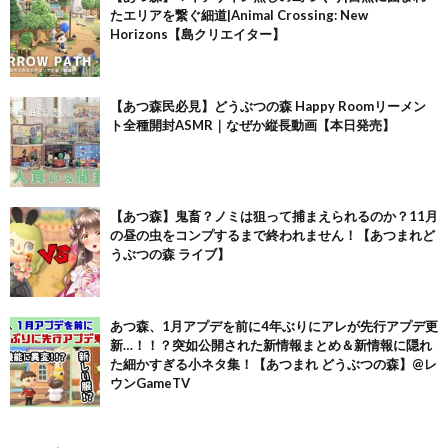
たエリアを繋ぐ細道|Animal Crossing: New
Horizons【島クリエイター】
【あつ森民必見】どうぶつの森 Happy Roomリーメン
ト全種開封ASMR｜なぜか縦長動画【本日発売】
【あつ森】鬼畜？ノミは狙って捕まえられるのか？11月
の昼の虫をコンプするまで終われません！【あつまれど
うぶつの森 ライブ】
あつ森、1月アプデを前に4年ぶりにアレが先行アプデ更
新…！！？突如公開された新情報まとめ＆新情報に隠れ
た細かすぎる小ネタ集！【あつまれ どうぶつの森】@レ
ウンGameTV