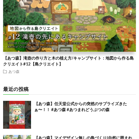
【あつ森】滝壺の作り方と木の植え方/キャンプサイト：地図から作る島
クリエイト#12【島クリエイト】
あつ森
最近の投稿
【あつ森】任天堂公式からの突然のサプライズきた
ぁ〜！！ #あつ森 #あつまれどうぶつの森
【あつ森】マイデザイン無しの島づくり|自然に囲まれ