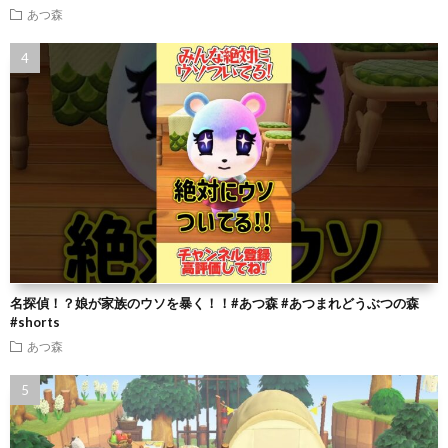
あつ森
名探偵！？娘が家族のウソを暴く！！#あつ森 #あつまれどうぶつの森
#shorts
あつ森