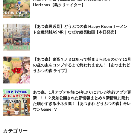
Horizons【島クリエイター】
【あつ森民必見】どうぶつの森 Happy Roomリーメン
ト全種開封ASMR｜なぜか縦長動画【本日発売】
【あつ森】鬼畜？ノミは狙って捕まえられるのか？11月
の昼の虫をコンプするまで終われません！【あつまれど
うぶつの森 ライブ】
あつ森、1月アプデを前に4年ぶりにアレが先行アプデ更
新…！！？突如公開された新情報まとめ＆新情報に隠れ
た細かすぎる小ネタ集！【あつまれ どうぶつの森】@レ
ウンGameTV
カテゴリー