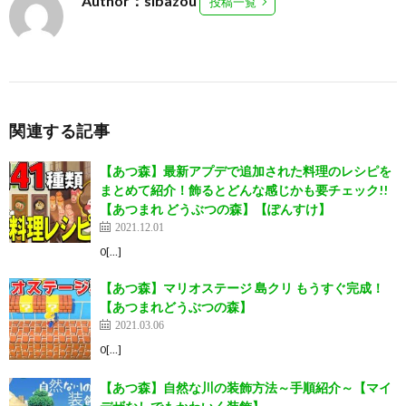
Author：sibazou
投稿一覧
関連する記事
【あつ森】最新アプデで追加された料理のレシピを
まとめて紹介！飾るとどんな感じかも要チェック!!
【あつまれ どうぶつの森】【ぽんすけ】
2021.12.01
0[…]
【あつ森】マリオステージ 島クリ もうすぐ完成！
【あつまれどうぶつの森】
2021.03.06
0[…]
【あつ森】自然な川の装飾方法～手順紹介～【マイ