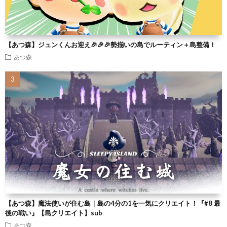
【あつ森】ジュンくんお迎え🎉🎉🎉勢揃いの島でルーティン＋島整備！
あつ森
【あつ森】魔法使いが住む島｜島の4分の1を一気にクリエイト！『#8 最
後の戦い』【島クリエイト】sub
あつ森