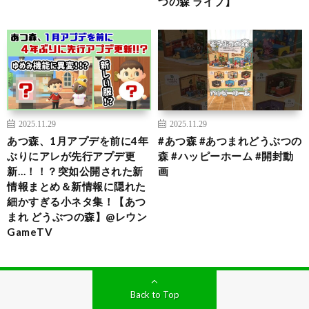
つの森 ライブ】
2025.11.29
2025.11.29
あつ森、1月アプデを前に4年
#あつ森 #あつまれどうぶつの
ぶりにアレが先行アプデ更
森 #ハッピーホーム #開封動
新…！！？突如公開された新
画
情報まとめ＆新情報に隠れた
細かすぎる小ネタ集！【あつ
まれ どうぶつの森】@レウン
GameTV
Back to Top