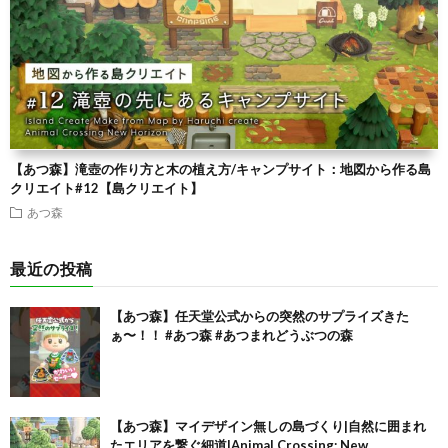
【あつ森】滝壺の作り方と木の植え方/キャンプサイト：地図から作る島
クリエイト#12【島クリエイト】
あつ森
最近の投稿
【あつ森】任天堂公式からの突然のサプライズきた
ぁ〜！！ #あつ森 #あつまれどうぶつの森
【あつ森】マイデザイン無しの島づくり|自然に囲まれ
たエリアを繋ぐ細道|Animal Crossing: New