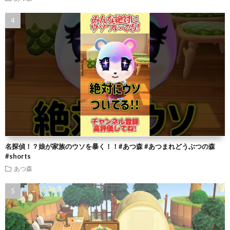
名探偵！？娘が家族のウソを暴く！！#あつ森 #あつまれどうぶつの森
#shorts
あつ森