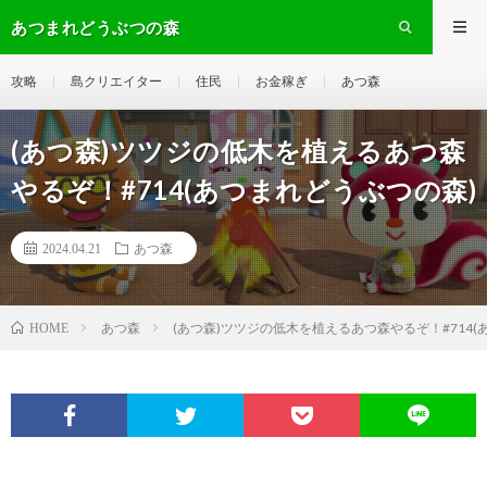
あつまれどうぶつの森
攻略
島クリエイター
住民
お金稼ぎ
あつ森
(あつ森)ツツジの低木を植えるあつ森
やるぞ！#714(あつまれどうぶつの森)
2024.04.21
あつ森
あつ森
(あつ森)ツツジの低木を植えるあつ森やるぞ！#714(
HOME