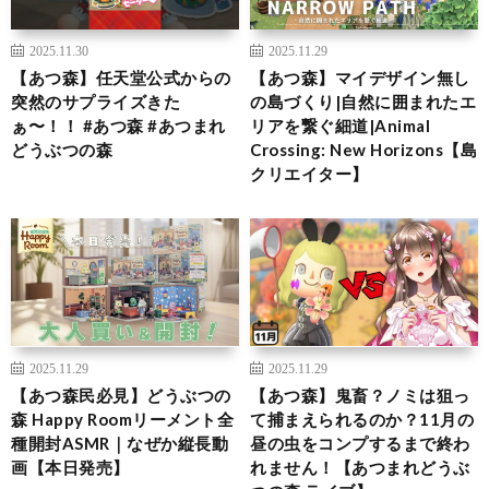
2025.11.30
2025.11.29
【あつ森】任天堂公式からの
【あつ森】マイデザイン無し
突然のサプライズきた
の島づくり|自然に囲まれたエ
ぁ〜！！ #あつ森 #あつまれ
リアを繋ぐ細道|Animal
どうぶつの森
Crossing: New Horizons【島
クリエイター】
2025.11.29
2025.11.29
【あつ森民必見】どうぶつの
【あつ森】鬼畜？ノミは狙っ
森 Happy Roomリーメント全
て捕まえられるのか？11月の
種開封ASMR｜なぜか縦長動
昼の虫をコンプするまで終わ
画【本日発売】
れません！【あつまれどうぶ