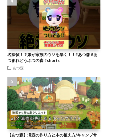
名探偵！？娘が家族のウソを暴く！！#あつ森 #あ
つまれどうぶつの森 #shorts
あつ森
【あつ森】滝壺の作り方と木の植え方/キャンプサ