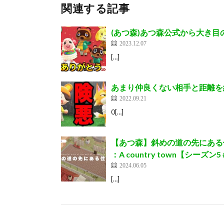
関連する記事
(あつ森)あつ森公式から大き目
2023.12.07
[…]
あまり仲良くない相手と距離を
2022.09.21
0[…]
【あつ森】斜めの道の先にある住宅街
：A country town【シーズン5 
2024.06.05
[…]