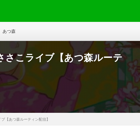
あつ森
配信あささこライブ【あつ森ルーテ
さこライブ【あつ森ルーティン配信】