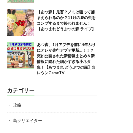
【あつ森】鬼畜？ノミは狙って捕
まえられるのか？11月の昼の虫を
コンプするまで終われません！
【あつまれどうぶつの森 ライブ】
あつ森、1月アプデを前に4年ぶり
にアレが先行アプデ更新…！！？
突如公開された新情報まとめ＆新
情報に隠れた細かすぎる小ネタ
集！【あつまれ どうぶつの森】@
レウンGameTV
カテゴリー
攻略
島クリエイター