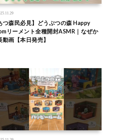
25.11.29
あつ森民必見】どうぶつの森 Happy
oomリーメント全種開封ASMR｜なぜか
長動画【本日発売】
25.11.29