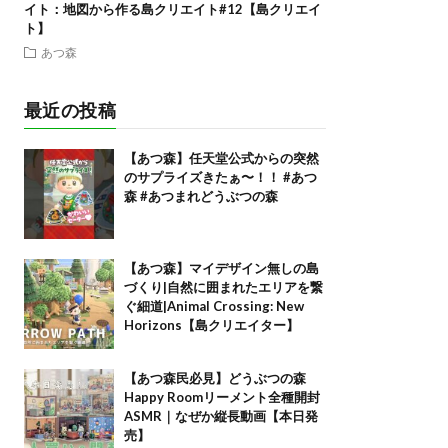
イト：地図から作る島クリエイト#12【島クリエイ
ト】
あつ森
最近の投稿
【あつ森】任天堂公式からの突然
のサプライズきたぁ〜！！ #あつ
森 #あつまれどうぶつの森
【あつ森】マイデザイン無しの島
づくり|自然に囲まれたエリアを繋
ぐ細道|Animal Crossing: New
Horizons【島クリエイター】
【あつ森民必見】どうぶつの森
Happy Roomリーメント全種開封
ASMR｜なぜか縦長動画【本日発
売】