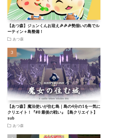
【あつ森】ジュンくんお迎え🎉🎉🎉勢揃いの島でル
ーティン＋島整備！
あつ森
【あつ森】魔法使いが住む島｜島の4分の1を一気に
クリエイト！『#8 最後の戦い』【島クリエイト】
sub
あつ森