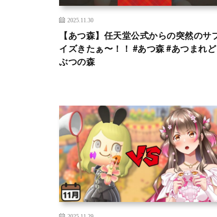
2025.11.30
【あつ森】任天堂公式からの突然のサ
イズきたぁ〜！！ #あつ森 #あつまれ
ぶつの森
2025.11.29