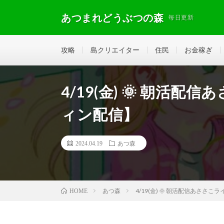
あつまれどうぶつの森
毎日更新
攻略
島クリエイター
住民
お金稼ぎ
4/19(金) 🌞 朝活
ィン配信】
2024.04.19
あつ森
あつ森
4/19(金) 🌞 朝活配信あさ
HOME