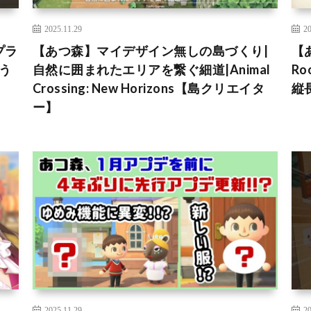
2025.11.29
20
プラ
【あつ森】マイデザイン無しの島づくり|
【
どう
自然に囲まれたエリアを繋ぐ細道|Animal
R
Crossing: New Horizons【島クリエイタ
縦
ー】
2025.11.29
20