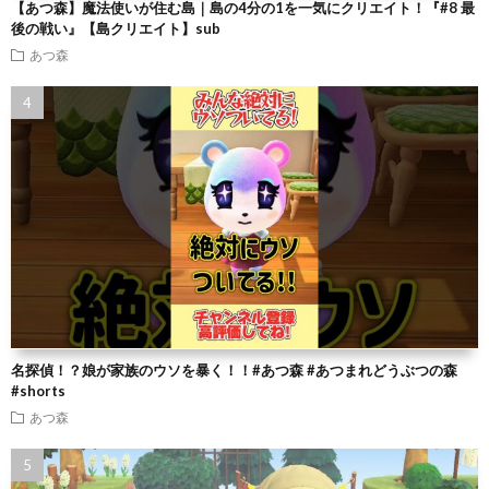
【あつ森】魔法使いが住む島｜島の4分の1を一気にクリエイト！『#8 最
後の戦い』【島クリエイト】sub
あつ森
名探偵！？娘が家族のウソを暴く！！#あつ森 #あつまれどうぶつの森
#shorts
あつ森