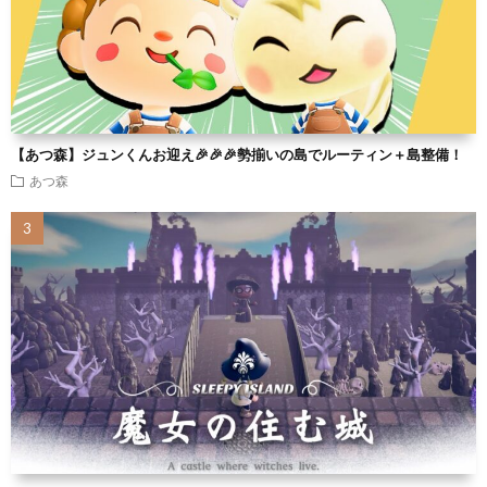
【あつ森】ジュンくんお迎え🎉🎉🎉勢揃いの島でルーティン＋島整備！
あつ森