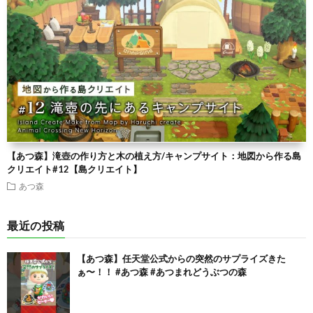
【あつ森】滝壺の作り方と木の植え方/キャンプサイト：地図から作る島
クリエイト#12【島クリエイト】
あつ森
最近の投稿
【あつ森】任天堂公式からの突然のサプライズきた
ぁ〜！！ #あつ森 #あつまれどうぶつの森