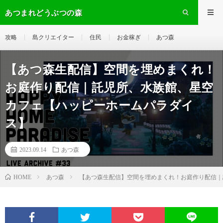
あつまれどうぶつの森
攻略
島クリエイター
住民
お金稼ぎ
あつ森
【あつ森生配信】空間を埋めまくれ！
お庭作り配信｜託児所、水族館、星空
カフェ【ハッピーホームパラダイ
ス】
2023.09.14
あつ森
あつ森
【あつ森生配信】空間を埋めまくれ！お庭作り配信｜
HOME