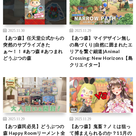
2025.11.30
2025.11.29
【あつ森】任天堂公式からの
【あつ森】マイデザイン無し
突然のサプライズきた
の島づくり|自然に囲まれたエ
ぁ〜！！ #あつ森 #あつまれ
リアを繋ぐ細道|Animal
どうぶつの森
Crossing: New Horizons【島
クリエイター】
2025.11.29
2025.11.29
【あつ森民必見】どうぶつの
【あつ森】鬼畜？ノミは狙っ
森 Happy Roomリーメント全
て捕まえられるのか？11月の