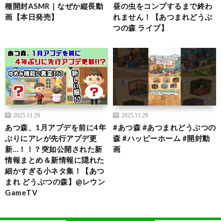
種開封ASMR｜なぜか縦長動
昼の虫をコンプするまで終わ
画【本日発売】
れません！【あつまれどうぶ
つの森 ライブ】
2025.11.29
2025.11.29
あつ森、1月アプデを前に4年
#あつ森 #あつまれどうぶつの
ぶりにアレが先行アプデ更
森 #ハッピーホーム #開封動
新…！！？突如公開された新
画
情報まとめ＆新情報に隠れた
細かすぎる小ネタ集！【あつ
まれ どうぶつの森】@レウン
GameTV