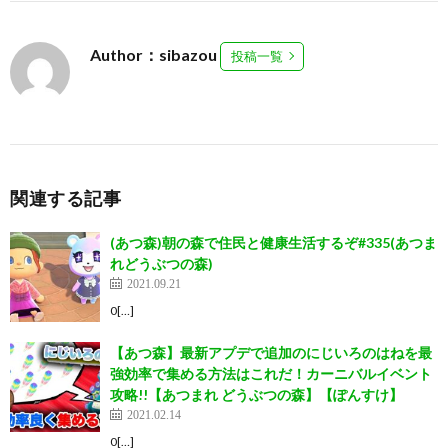
Author：sibazou
投稿一覧
関連する記事
(あつ森)朝の森で住民と健康生活するぞ#335(あつま
れどうぶつの森)
2021.09.21
0[…]
【あつ森】最新アプデで追加のにじいろのはねを最
強効率で集める方法はこれだ！カーニバルイベント
攻略!!【あつまれ どうぶつの森】【ぽんすけ】
2021.02.14
0[…]