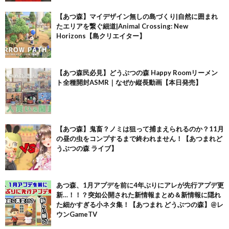
【あつ森】マイデザイン無しの島づくり|自然に囲まれ
たエリアを繋ぐ細道|Animal Crossing: New
Horizons【島クリエイター】
【あつ森民必見】どうぶつの森 Happy Roomリーメン
ト全種開封ASMR｜なぜか縦長動画【本日発売】
【あつ森】鬼畜？ノミは狙って捕まえられるのか？11月
の昼の虫をコンプするまで終われません！【あつまれど
うぶつの森 ライブ】
あつ森、1月アプデを前に4年ぶりにアレが先行アプデ更
新…！！？突如公開された新情報まとめ＆新情報に隠れ
た細かすぎる小ネタ集！【あつまれ どうぶつの森】@レ
ウンGameTV