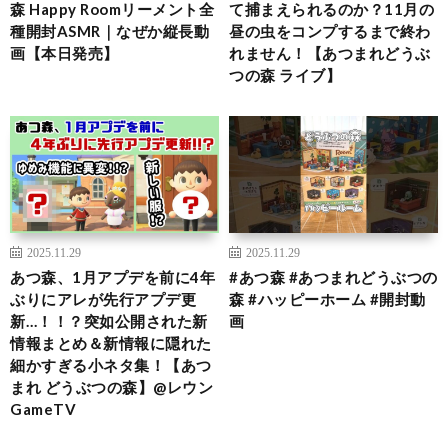
森 Happy Roomリーメント全
て捕まえられるのか？11月の
種開封ASMR｜なぜか縦長動
昼の虫をコンプするまで終わ
画【本日発売】
れません！【あつまれどうぶ
つの森 ライブ】
2025.11.29
2025.11.29
あつ森、1月アプデを前に4年
#あつ森 #あつまれどうぶつの
ぶりにアレが先行アプデ更
森 #ハッピーホーム #開封動
新…！！？突如公開された新
画
情報まとめ＆新情報に隠れた
細かすぎる小ネタ集！【あつ
まれ どうぶつの森】@レウン
GameTV