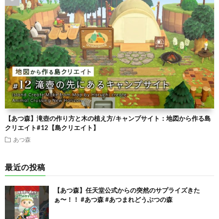
【あつ森】滝壺の作り方と木の植え方/キャンプサイト：地図から作る島
クリエイト#12【島クリエイト】
あつ森
最近の投稿
【あつ森】任天堂公式からの突然のサプライズきた
ぁ〜！！ #あつ森 #あつまれどうぶつの森