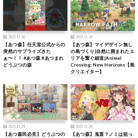
2025.11.30
2025.11.29
【あつ森】任天堂公式からの
【あつ森】マイデザイン無し
突然のサプライズきた
の島づくり|自然に囲まれたエ
ぁ〜！！ #あつ森 #あつまれ
リアを繋ぐ細道|Animal
どうぶつの森
Crossing: New Horizons【島
クリエイター】
2025.11.29
2025.11.29
【あつ森民必見】どうぶつの
【あつ森】鬼畜？ノミは狙っ