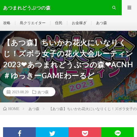
あつまれどうぶつの森
攻略
島クリエイター
住民
お金稼ぎ
あつ森
【あつ森】ちいかわ花火にいなりく
じ！ズボラ女子の花火大会ルーティン
2023❤あつまれどうぶつの森❤ACNH
＃ゆっきーGAMEわーるど
2023.08.20
あつ森
あつ森
【あつ森】ちいかわ花火にいなりくじ！ズボラ女子の花
HOME