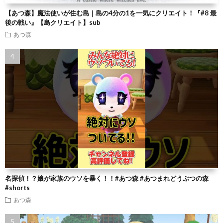
【あつ森】魔法使いが住む島｜島の4分の1を一気にクリエイト！『#8 最
後の戦い』【島クリエイト】sub
あつ森
名探偵！？娘が家族のウソを暴く！！#あつ森 #あつまれどうぶつの森
#shorts
あつ森