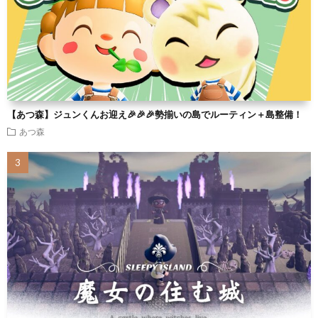
【あつ森】ジュンくんお迎え🎉🎉🎉勢揃いの島でルーティン＋島整備！
あつ森