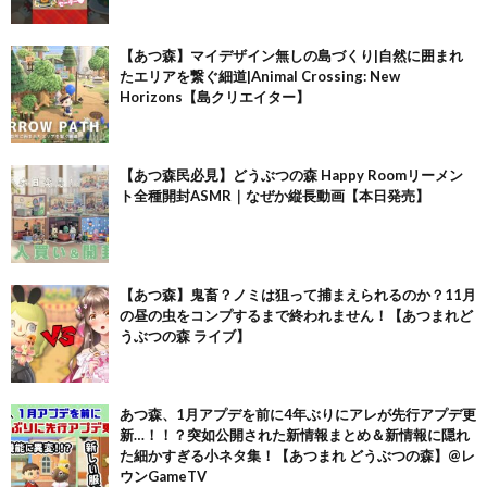
【あつ森】マイデザイン無しの島づくり|自然に囲まれ
たエリアを繋ぐ細道|Animal Crossing: New
Horizons【島クリエイター】
【あつ森民必見】どうぶつの森 Happy Roomリーメン
ト全種開封ASMR｜なぜか縦長動画【本日発売】
【あつ森】鬼畜？ノミは狙って捕まえられるのか？11月
の昼の虫をコンプするまで終われません！【あつまれど
うぶつの森 ライブ】
あつ森、1月アプデを前に4年ぶりにアレが先行アプデ更
新…！！？突如公開された新情報まとめ＆新情報に隠れ
た細かすぎる小ネタ集！【あつまれ どうぶつの森】@レ
ウンGameTV