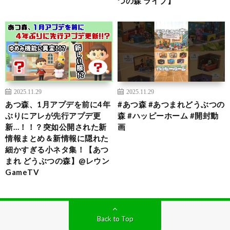
つの森 ライブ】
2025.11.29
2025.11.29
あつ森、1月アプデを前に4年
#あつ森 #あつまれどうぶつの
ぶりにアレが先行アプデ更
森 #ハッピーホーム #開封動
新…！！？突如公開された新
画
情報まとめ＆新情報に隠れた
細かすぎる小ネタ集！【あつ
まれ どうぶつの森】@レウン
GameTV
Back to Top