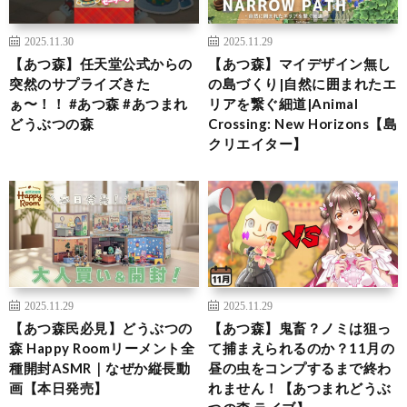
2025.11.30
2025.11.29
【あつ森】任天堂公式からの
【あつ森】マイデザイン無し
突然のサプライズきた
の島づくり|自然に囲まれたエ
ぁ〜！！ #あつ森 #あつまれ
リアを繋ぐ細道|Animal
どうぶつの森
Crossing: New Horizons【島
クリエイター】
2025.11.29
2025.11.29
【あつ森民必見】どうぶつの
【あつ森】鬼畜？ノミは狙っ
森 Happy Roomリーメント全
て捕まえられるのか？11月の
種開封ASMR｜なぜか縦長動
昼の虫をコンプするまで終わ
画【本日発売】
れません！【あつまれどうぶ