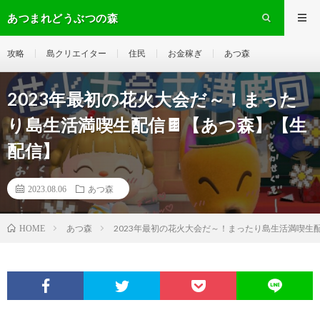
あつまれどうぶつの森
攻略
島クリエイター
住民
お金稼ぎ
あつ森
2023年最初の花火大会だ～！まった
り島生活満喫生配信🍫【あつ森】【生
配信】
2023.08.06
あつ森
あつ森
2023年最初の花火大会だ～！まったり島生活満喫生
HOME