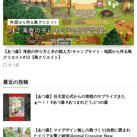
【あつ森】滝壺の作り方と木の植え方/キャンプサイト：地図から作る島
クリエイト#12【島クリエイト】
あつ森
最近の投稿
【あつ森】任天堂公式からの突然のサプライズきた
ぁ〜！！ #あつ森 #あつまれどうぶつの森
【あつ森】マイデザイン無しの島づくり|自然に囲まれ
たエリアを繋ぐ細道|Animal Crossing: New