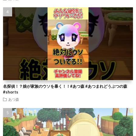
名探偵！？娘が家族のウソを暴く！！#あつ森 #あつまれどうぶつの森
#shorts
あつ森