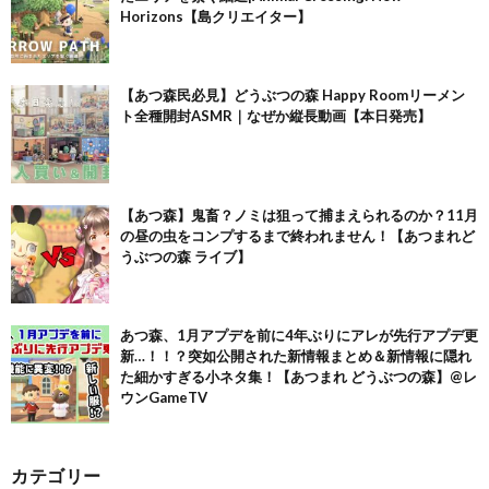
Horizons【島クリエイター】
【あつ森民必見】どうぶつの森 Happy Roomリーメン
ト全種開封ASMR｜なぜか縦長動画【本日発売】
【あつ森】鬼畜？ノミは狙って捕まえられるのか？11月
の昼の虫をコンプするまで終われません！【あつまれど
うぶつの森 ライブ】
あつ森、1月アプデを前に4年ぶりにアレが先行アプデ更
新…！！？突如公開された新情報まとめ＆新情報に隠れ
た細かすぎる小ネタ集！【あつまれ どうぶつの森】@レ
ウンGameTV
カテゴリー