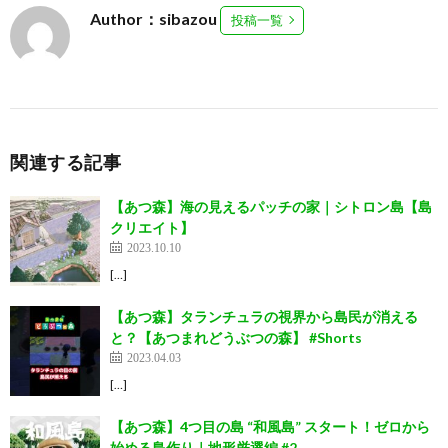
Author：sibazou
投稿一覧
関連する記事
【あつ森】海の見えるパッチの家｜シトロン島【島
クリエイト】
2023.10.10
[…]
【あつ森】タランチュラの視界から島民が消える
と？【あつまれどうぶつの森】 #Shorts
2023.04.03
[…]
【あつ森】4つ目の島 “和風島” スタート！ゼロから
始める島作り｜地形厳選編 #2