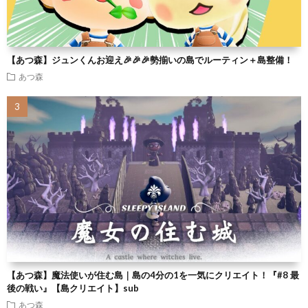
【あつ森】ジュンくんお迎え🎉🎉🎉勢揃いの島でルーティン＋島整備！
あつ森
【あつ森】魔法使いが住む島｜島の4分の1を一気にクリエイト！『#8 最
後の戦い』【島クリエイト】sub
あつ森