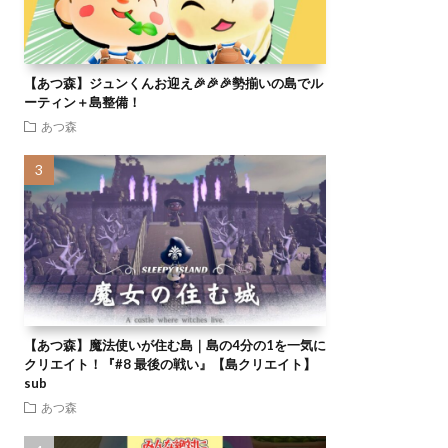
【あつ森】ジュンくんお迎え🎉🎉🎉勢揃いの島でル
ーティン＋島整備！
あつ森
【あつ森】魔法使いが住む島｜島の4分の1を一気に
クリエイト！『#8 最後の戦い』【島クリエイト】
sub
あつ森