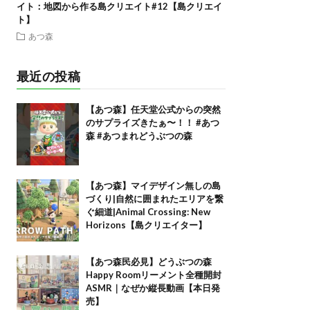
イト：地図から作る島クリエイト#12【島クリエイ
ト】
あつ森
最近の投稿
【あつ森】任天堂公式からの突然
のサプライズきたぁ〜！！ #あつ
森 #あつまれどうぶつの森
【あつ森】マイデザイン無しの島
づくり|自然に囲まれたエリアを繋
ぐ細道|Animal Crossing: New
Horizons【島クリエイター】
【あつ森民必見】どうぶつの森
Happy Roomリーメント全種開封
ASMR｜なぜか縦長動画【本日発
売】