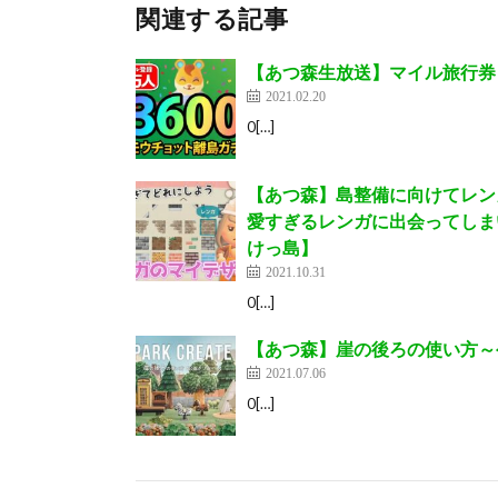
関連する記事
【あつ森生放送】マイル旅行券
2021.02.20
0[…]
【あつ森】島整備に向けてレン
愛すぎるレンガに出会ってしま
けっ島】
2021.10.31
0[…]
【あつ森】崖の後ろの使い方～
2021.07.06
0[…]