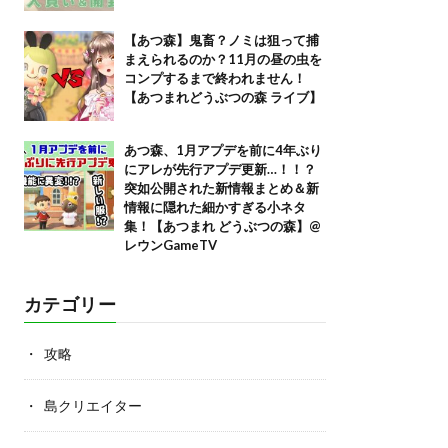
【あつ森】鬼畜？ノミは狙って捕
まえられるのか？11月の昼の虫を
コンプするまで終われません！
【あつまれどうぶつの森 ライブ】
あつ森、1月アプデを前に4年ぶり
にアレが先行アプデ更新…！！？
突如公開された新情報まとめ＆新
情報に隠れた細かすぎる小ネタ
集！【あつまれ どうぶつの森】@
レウンGameTV
カテゴリー
攻略
島クリエイター