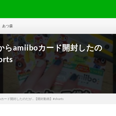
あつ森
らamiiboカード開封したの
rts
boカード開封したのだが…【開封動画】#shorts