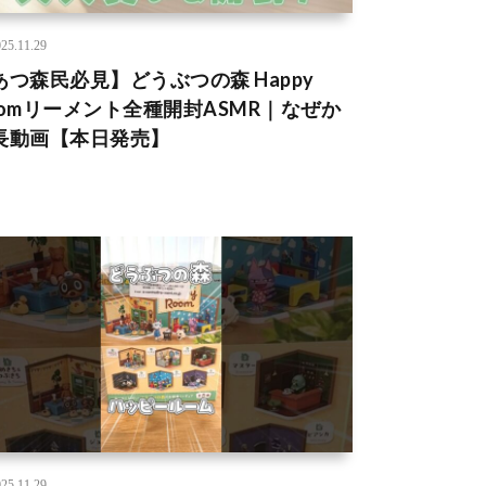
25.11.29
あつ森民必見】どうぶつの森 Happy
oomリーメント全種開封ASMR｜なぜか
長動画【本日発売】
25.11.29