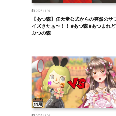
2025.11.30
【あつ森】任天堂公式からの突然のサ
イズきたぁ〜！！ #あつ森 #あつまれ
ぶつの森
2025.11.29