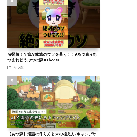
名探偵！？娘が家族のウソを暴く！！#あつ森 #あ
つまれどうぶつの森 #shorts
あつ森
【あつ森】滝壺の作り方と木の植え方/キャンプサ