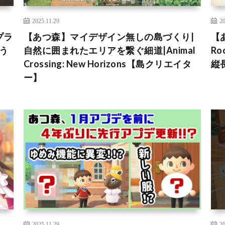
2025.11.29
20
プラ
【あつ森】マイデザイン無しの島づくり|
【
どう
自然に囲まれたエリアを繋ぐ細道|Animal
R
Crossing: New Horizons【島クリエイタ
縦
ー】
2025.11.29
20