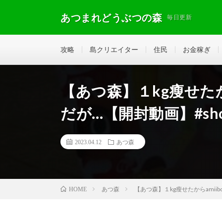
あつまれどうぶつの森
毎日更新
攻略
島クリエイター
住民
お金稼ぎ
【あつ森】１kg瘦せたか
だが…【開封動画】#sho
2023.04.12
あつ森
あつ森
【あつ森】１kg瘦せたからamii
HOME