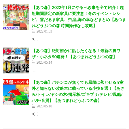
【あつ森】2022年1月にやるべき事を全て紹介！超
短期間限定の新家具に要注意！冬のイベントレシ
ピ、雪だるま家具、虫,魚,海の幸などまとめ【あつま
れどうぶつの森 時間操作なし攻略】
2022.01.03
0[…]
【あつ森】絶対誰かに話したくなる！最新の裏ワ
ザ・小ネタ50連発！【あつまれどうぶつの森】
2020.05.14
[…]
【あつ森】パチンコが無くても風船は落とせる!?意
外と知らない攻略本に載っている小技９選！【あさ
み/トイレ/ヤシの木/掲示板/ゴキブリ/テレビ/風船/
ハチ/音質】【あつまれどうぶつの森】
2020.05.10
0[…]