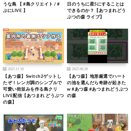
うな島 【 #島クリエイト / #
日のうちに星5にすることは
ぷにLIVE 】
できるのか？【あつまれどう
ぶつの森 ライブ】
2025.11.10
2025.09.28
【あつ森】Switch2ゲットし
【あつ森】地形厳選でハート
たぞ！レンガ調のシンプルで
の池を選んだら奇跡が起きた
可愛い街並みを作る島クリ
w #あつ森 #あつまれどうぶつ
LIVE配信【あつまれ どうぶつ
の森
の森】