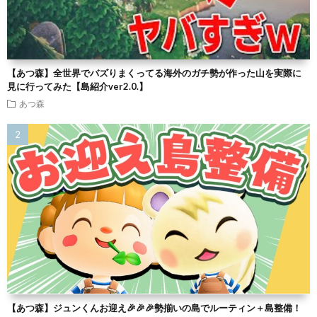
【あつ森】全世界でバズりまくってる海外のガチ勢が作った山を実際に
見に行ってみた【島紹介ver2.0.】
あつ森
【あつ森】ジュンくんお迎え🎉🎉🎉勢揃いの島でルーティン＋島整備！