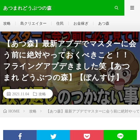
あつまれどうぶつの森
攻略
島クリエイター
住民
お金稼ぎ
あつ森
【あつ森】最新アプデでマスターに会
う前に絶対やっておくべきこと！！
フライングアプデきました笑【あつ
まれ どうぶつの森】【ぽんすけ】
2021.11.04
攻略
攻略
【あつ森】最新アプデでマスターに会う前に絶対やって
HOME