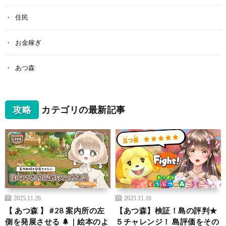
住民
お金稼ぎ
あつ森
攻略
カテゴリの最新記事
2025.11.26
2025.11.16
【 あつ森 】 #28 案内所の左
【あつ森】検証！島の評判★
側を発展させる 🌲｜絵本のよ
５チャレンジ！ 島評価をその