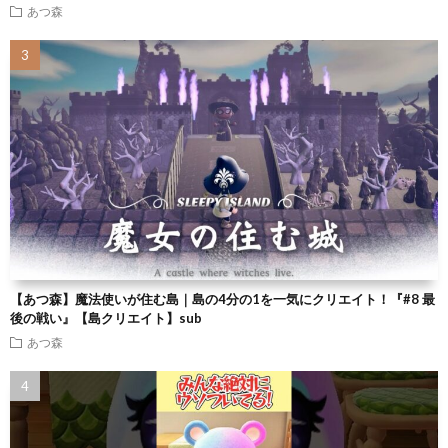
あつ森
【あつ森】魔法使いが住む島｜島の4分の1を一気にクリエイト！『#8 最
後の戦い』【島クリエイト】sub
あつ森