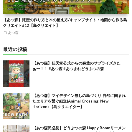
【あつ森】滝壺の作り方と木の植え方/キャンプサイト：地図から作る島
クリエイト#12【島クリエイト】
あつ森
最近の投稿
【あつ森】任天堂公式からの突然のサプライズきた
ぁ〜！！ #あつ森 #あつまれどうぶつの森
【あつ森】マイデザイン無しの島づくり|自然に囲まれ
たエリアを繋ぐ細道|Animal Crossing: New
Horizons【島クリエイター】
【あつ森民必見】どうぶつの森 Happy Roomリーメン