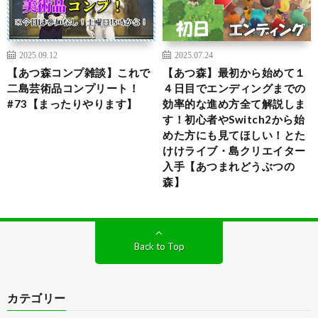
2025.09.12
2025.07.24
【あつ森コンプ雑談】これで
【あつ森】最初から始めて１
二島芸術品コンプリート！
４日目でエンディングまでの
#73【まったりやります】
効率的な進め方全て解説しま
す！初心者やSwitch2から始
めた方にも見てほしい！とた
けけライブ・島クリエイター
入手【あつまれどうぶつの
森】
Back to Top
カテゴリー