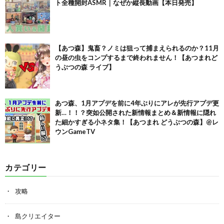
ト全種開封ASMR｜なぜか縦長動画【本日発売】
【あつ森】鬼畜？ノミは狙って捕まえられるのか？11月
の昼の虫をコンプするまで終われません！【あつまれど
うぶつの森 ライブ】
あつ森、1月アプデを前に4年ぶりにアレが先行アプデ更
新…！！？突如公開された新情報まとめ＆新情報に隠れ
た細かすぎる小ネタ集！【あつまれ どうぶつの森】@レ
ウンGameTV
カテゴリー
攻略
島クリエイター