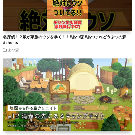
名探偵！？娘が家族のウソを暴く！！#あつ森 #あつまれどうぶつの森
#shorts
あつ森