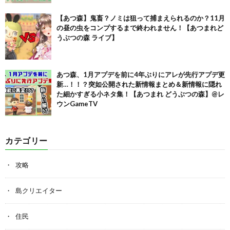
【あつ森】鬼畜？ノミは狙って捕まえられるのか？11月
の昼の虫をコンプするまで終われません！【あつまれど
うぶつの森 ライブ】
あつ森、1月アプデを前に4年ぶりにアレが先行アプデ更
新…！！？突如公開された新情報まとめ＆新情報に隠れ
た細かすぎる小ネタ集！【あつまれ どうぶつの森】@レ
ウンGameTV
カテゴリー
攻略
島クリエイター
住民