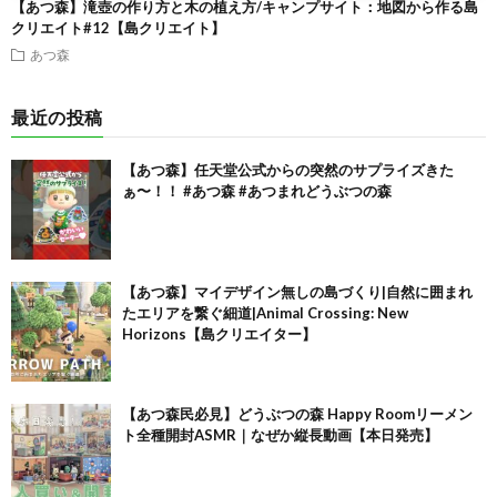
【あつ森】滝壺の作り方と木の植え方/キャンプサイト：地図から作る島
クリエイト#12【島クリエイト】
あつ森
最近の投稿
【あつ森】任天堂公式からの突然のサプライズきた
ぁ〜！！ #あつ森 #あつまれどうぶつの森
【あつ森】マイデザイン無しの島づくり|自然に囲まれ
たエリアを繋ぐ細道|Animal Crossing: New
Horizons【島クリエイター】
【あつ森民必見】どうぶつの森 Happy Roomリーメン
ト全種開封ASMR｜なぜか縦長動画【本日発売】