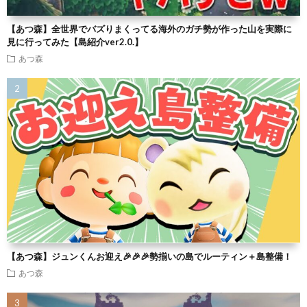
【あつ森】全世界でバズりまくってる海外のガチ勢が作った山を実際に
見に行ってみた【島紹介ver2.0.】
あつ森
【あつ森】ジュンくんお迎え🎉🎉🎉勢揃いの島でルーティン＋島整備！
あつ森