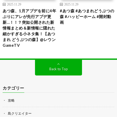
2025.11.29
2025.11.29
あつ森、1月アプデを前に4年
#あつ森 #あつまれどうぶつの
ぶりにアレが先行アプデ更
森 #ハッピーホーム #開封動
新…！！？突如公開された新
画
情報まとめ＆新情報に隠れた
細かすぎる小ネタ集！【あつ
まれ どうぶつの森】@レウン
GameTV
Back to Top
カテゴリー
攻略
島クリエイター