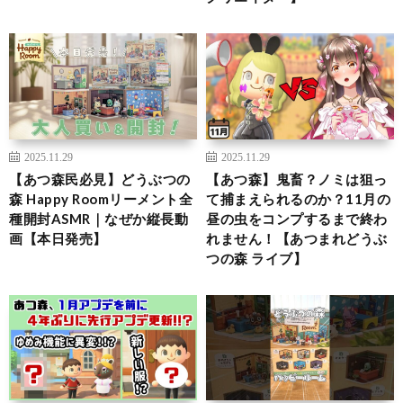
2025.11.29
2025.11.29
【あつ森民必見】どうぶつの
【あつ森】鬼畜？ノミは狙っ
森 Happy Roomリーメント全
て捕まえられるのか？11月の
種開封ASMR｜なぜか縦長動
昼の虫をコンプするまで終わ
画【本日発売】
れません！【あつまれどうぶ
つの森 ライブ】