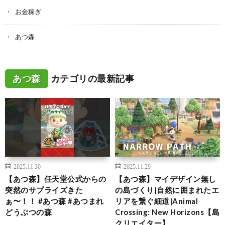
お金稼ぎ
あつ森
あつ森
カテゴリの最新記事
2025.11.30
2025.11.29
【あつ森】任天堂公式からの
【あつ森】マイデザイン無し
突然のサプライズきた
の島づくり|自然に囲まれたエ
ぁ〜！！ #あつ森 #あつまれ
リアを繋ぐ細道|Animal
どうぶつの森
Crossing: New Horizons【島
クリエイター】