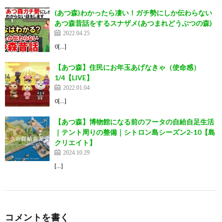
(あつ森)わかったら凄い！ガチ勢にしか伝わらない
あつ森昔話をするスナザメ(あつまれどうぶつの森)
2022.04.25
0[…]
【あつ森】住民にお年玉あげなきゃ（使命感）
1/4【LIVE】
2022.01.04
0[…]
【あつ森】博物館になる前のフータの自給自足生活
｜テント周りの整備｜シトロン島シーズン2-10【島
クリエイト】
2024.10.29
[…]
コメントを書く