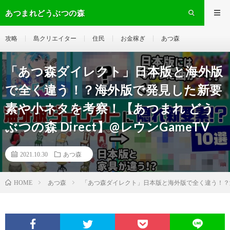
あつまれどうぶつの森
攻略
島クリエイター
住民
お金稼ぎ
あつ森
「あつ森ダイレクト」日本版と海外版
で全く違う！？海外版で発見した新要
素や小ネタを考察！【あつまれ どう
ぶつの森 Direct】@レウンGameTV
2021.10.30
あつ森
あつ森
「あつ森ダイレクト」日本版と海外版で全く違う！？海外
HOME