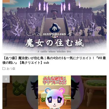
【あつ森】魔法使いが住む島｜島の4分の1を一気にクリエイト！『#8 最
後の戦い』【島クリエイト】sub
あつ森