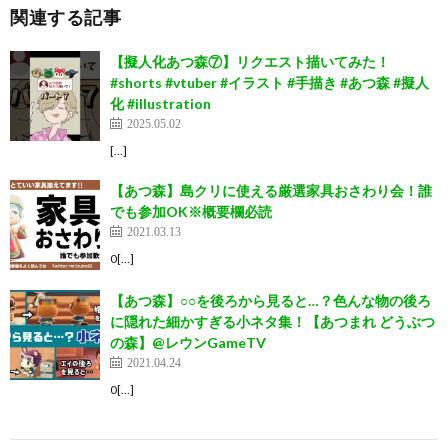
関連する記事
【擬人化あつ森⑦】リクエスト描いてみた！
#shorts #vtuber #イラスト #手描き #あつ森 #擬人
化 #illustration
2025.05.02
[…]
【あつ森】島クリに使える厳選家具おさわり会！誰
でも参加OK※概要欄必読
2021.03.13
0[…]
【あつ森】○○を後ろから見ると…？色んな物の後ろ
に隠れた細かすぎる小ネタ集！【あつまれ どうぶつ
の森】@レウンGameTV
2021.04.24
0[…]