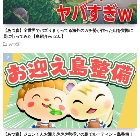
【あつ森】全世界でバズりまくってる海外のガチ勢が作った山を実際に
見に行ってみた【島紹介ver2.0.】
あつ森
【あつ森】ジュンくんお迎え🎉🎉🎉勢揃いの島でルーティン＋島整備！