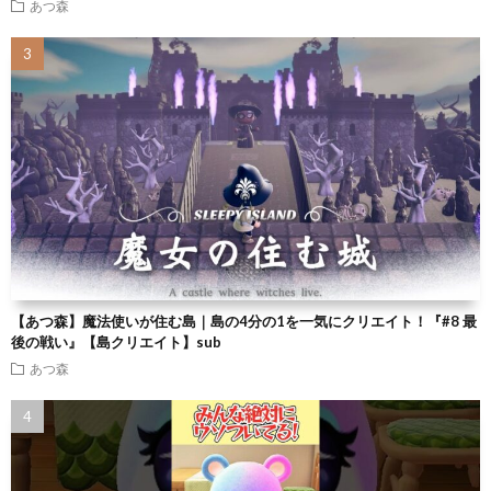
あつ森
【あつ森】魔法使いが住む島｜島の4分の1を一気にクリエイト！『#8 最
後の戦い』【島クリエイト】sub
あつ森