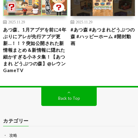
2025.11.29
2025.11.29
あつ森、1月アプデを前に4年
#あつ森 #あつまれどうぶつの
ぶりにアレが先行アプデ更
森 #ハッピーホーム #開封動
新…！！？突如公開された新
画
情報まとめ＆新情報に隠れた
細かすぎる小ネタ集！【あつ
まれ どうぶつの森】@レウン
GameTV
Back to Top
カテゴリー
攻略