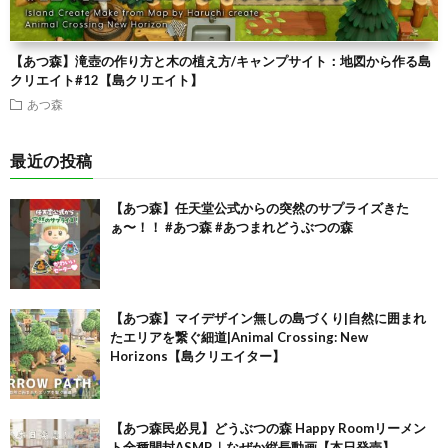
【あつ森】滝壺の作り方と木の植え方/キャンプサイト：地図から作る島
クリエイト#12【島クリエイト】
あつ森
最近の投稿
【あつ森】任天堂公式からの突然のサプライズきた
ぁ〜！！ #あつ森 #あつまれどうぶつの森
【あつ森】マイデザイン無しの島づくり|自然に囲まれ
たエリアを繋ぐ細道|Animal Crossing: New
Horizons【島クリエイター】
【あつ森民必見】どうぶつの森 Happy Roomリーメン
ト全種開封ASMR｜なぜか縦長動画【本日発売】