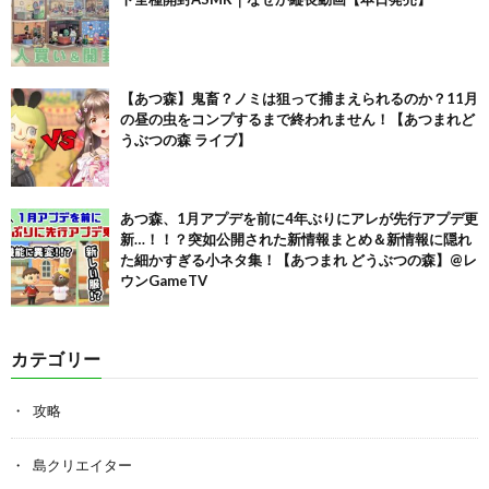
【あつ森】鬼畜？ノミは狙って捕まえられるのか？11月
の昼の虫をコンプするまで終われません！【あつまれど
うぶつの森 ライブ】
あつ森、1月アプデを前に4年ぶりにアレが先行アプデ更
新…！！？突如公開された新情報まとめ＆新情報に隠れ
た細かすぎる小ネタ集！【あつまれ どうぶつの森】@レ
ウンGameTV
カテゴリー
攻略
島クリエイター