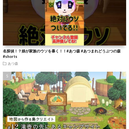
名探偵！？娘が家族のウソを暴く！！#あつ森 #あつまれどうぶつの森
#shorts
あつ森