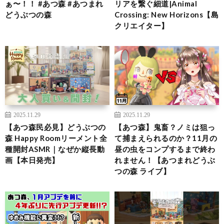
ぁ〜！！ #あつ森 #あつまれ
リアを繋ぐ細道|Animal
どうぶつの森
Crossing: New Horizons【島
クリエイター】
2025.11.29
2025.11.29
【あつ森民必見】どうぶつの
【あつ森】鬼畜？ノミは狙っ
森 Happy Roomリーメント全
て捕まえられるのか？11月の
種開封ASMR｜なぜか縦長動
昼の虫をコンプするまで終わ
画【本日発売】
れません！【あつまれどうぶ
つの森 ライブ】