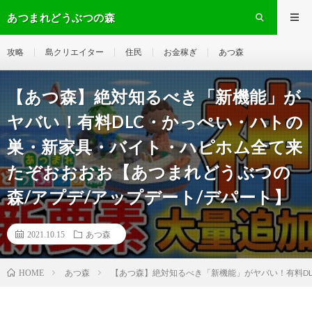
あつまれどうぶつの森
攻略
島クリエイター
住民
お金稼ぎ
あつ森
【あつ森】絶対知るべき「新機能」が
ヤバい！有料DLC・かっぺい・ハトの
巣・新家具・バイト・ハピホム全て来
たぞおおおお【あつまれどうぶつの
森/アプデ/アップデート/デパート】
2021.10.15
あつ森
あつ森
【あつ森】絶対知るべき「新機能」がヤバい！有料DL
HOME