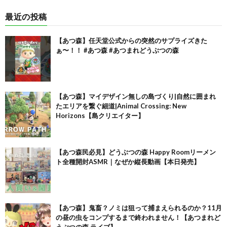
最近の投稿
【あつ森】任天堂公式からの突然のサプライズきた
ぁ〜！！ #あつ森 #あつまれどうぶつの森
【あつ森】マイデザイン無しの島づくり|自然に囲まれ
たエリアを繋ぐ細道|Animal Crossing: New
Horizons【島クリエイター】
【あつ森民必見】どうぶつの森 Happy Roomリーメン
ト全種開封ASMR｜なぜか縦長動画【本日発売】
【あつ森】鬼畜？ノミは狙って捕まえられるのか？11月
の昼の虫をコンプするまで終われません！【あつまれど
うぶつの森 ライブ】