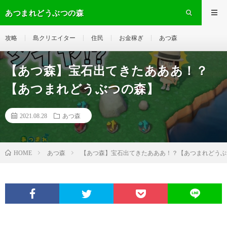
あつまれどうぶつの森
攻略
島クリエイター
住民
お金稼ぎ
あつ森
【あつ森】宝石出てきたあああ！？
【あつまれどうぶつの森】
2021.08.28
あつ森
あつ森
【あつ森】宝石出てきたあああ！？【あつまれどうぶ
HOME