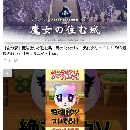
【あつ森】魔法使いが住む島｜島の4分の1を一気にクリエイト！『#8 最
後の戦い』【島クリエイト】sub
あつ森