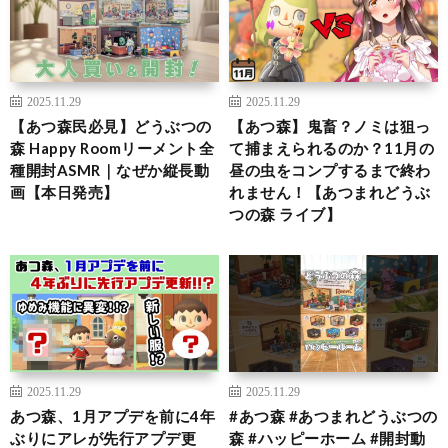
2025.11.29
2025.11.29
【あつ森民必見】どうぶつの
【あつ森】鬼畜？ノミは狙っ
森 Happy Roomリーメント全
て捕まえられるのか？11月の
種開封ASMR｜なぜか縦長動
昼の虫をコンプするまで終わ
画【本日発売】
れません！【あつまれどうぶ
つの森 ライブ】
2025.11.29
2025.11.29
あつ森、1月アプデを前に4年
#あつ森 #あつまれどうぶつの
ぶりにアレが先行アプデ更
森 #ハッピーホーム #開封動