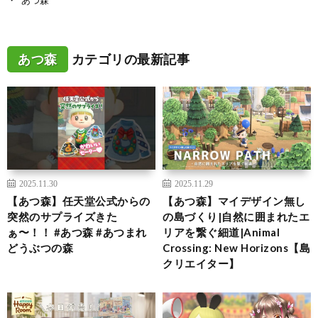
あつ森
カテゴリの最新記事
2025.11.30
2025.11.29
【あつ森】任天堂公式からの
【あつ森】マイデザイン無し
突然のサプライズきた
の島づくり|自然に囲まれたエ
ぁ〜！！ #あつ森 #あつまれ
リアを繋ぐ細道|Animal
どうぶつの森
Crossing: New Horizons【島
クリエイター】