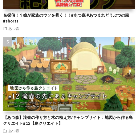
名探偵！？娘が家族のウソを暴く！！#あつ森 #あつまれどうぶつの森
#shorts
あつ森
【あつ森】滝壺の作り方と木の植え方/キャンプサイト：地図から作る島
クリエイト#12【島クリエイト】
あつ森