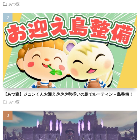
あつ森
【あつ森】ジュンくんお迎え🎉🎉🎉勢揃いの島でルーティン＋島整備！
あつ森