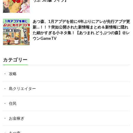
あつ森、1月アプデを前に4年ぶりにアレが先行アプデ更
新…！！？突如公開された新情報まとめ＆新情報に隠れ
た細かすぎる小ネタ集！【あつまれ どうぶつの森】@レ
ウンGameTV
カテゴリー
攻略
島クリエイター
住民
お金稼ぎ
あつ森