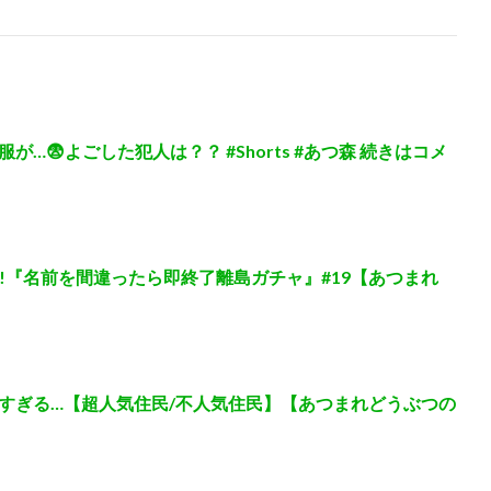
…😨よごした犯人は？？ #Shorts #あつ森 続きはコメ
!!『名前を間違ったら即終了離島ガチャ』#19【あつまれ
すぎる…【超人気住民/不人気住民】【あつまれどうぶつの