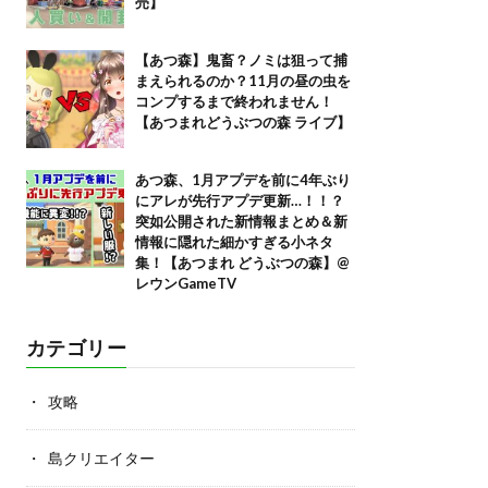
売】
【あつ森】鬼畜？ノミは狙って捕
まえられるのか？11月の昼の虫を
コンプするまで終われません！
【あつまれどうぶつの森 ライブ】
あつ森、1月アプデを前に4年ぶり
にアレが先行アプデ更新…！！？
突如公開された新情報まとめ＆新
情報に隠れた細かすぎる小ネタ
集！【あつまれ どうぶつの森】@
レウンGameTV
カテゴリー
攻略
島クリエイター