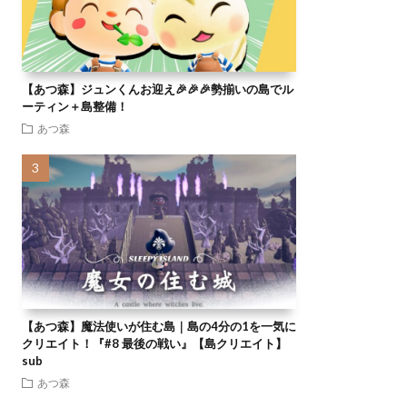
【あつ森】ジュンくんお迎え🎉🎉🎉勢揃いの島でル
ーティン＋島整備！
あつ森
【あつ森】魔法使いが住む島｜島の4分の1を一気に
クリエイト！『#8 最後の戦い』【島クリエイト】
sub
あつ森