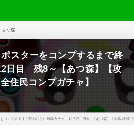
あつ森
＆ポスターをコンプするまで終
2日目 残8～【あつ森】【攻
つ森全住民コンプガチャ】
ーをコンプするまで終わらない離島ガチャ 12日目 残8～【あつ森】【攻略/検証/