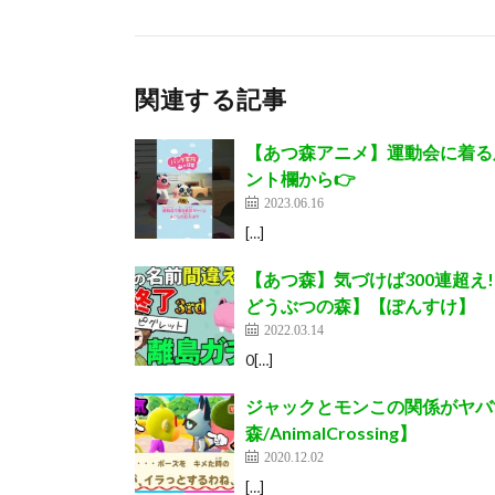
関連する記事
【あつ森アニメ】運動会に着る服が
ント欄から👉
2023.06.16
[…]
【あつ森】気づけば300連超え
どうぶつの森】【ぽんすけ】
2022.03.14
0[…]
ジャックとモンこの関係がヤバ
森/AnimalCrossing】
2020.12.02
[…]