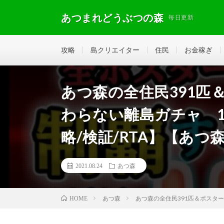
あつまれどうぶつの森
毎日更新
攻略
島クリエイター
住民
お金稼ぎ
あつ森の全住民391匹
わらない離島ガチャ 1
略/検証/RTA】【あ
2021.08.24
あつ森
あつ森
あつ森の全住民391匹＆ポスタ
HOME