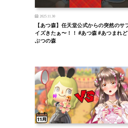
2025.11.30
【あつ森】任天堂公式からの突然のサ
イズきたぁ〜！！ #あつ森 #あつまれ
ぶつの森