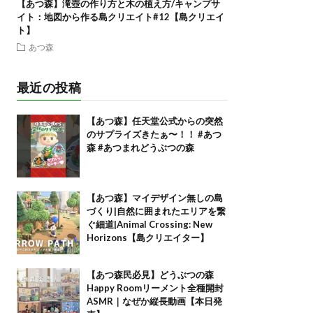
【あつ森】滝壺の作り方と木の植え方/キャンプサ
イト：地図から作る島クリエイト#12【島クリエイ
ト】
あつ森
最近の投稿
【あつ森】任天堂公式からの突然
のサプライズきたぁ〜！！ #あつ
森 #あつまれどうぶつの森
【あつ森】マイデザイン無しの島
づくり|自然に囲まれたエリアを繋
ぐ細道|Animal Crossing: New
Horizons【島クリエイター】
【あつ森民必見】どうぶつの森
Happy Roomリーメント全種開封
ASMR｜なぜか縦長動画【本日発