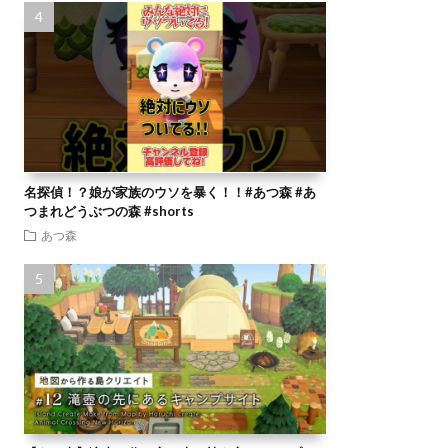
名探偵！？娘が家族のウソを暴く！！#あつ森 #あ
つまれどうぶつの森 #shorts
あつ森