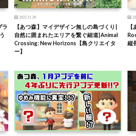
2025.11.29
20
プラ
【あつ森】マイデザイン無しの島づくり|
【
どう
自然に囲まれたエリアを繋ぐ細道|Animal
R
Crossing: New Horizons【島クリエイタ
縦
ー】