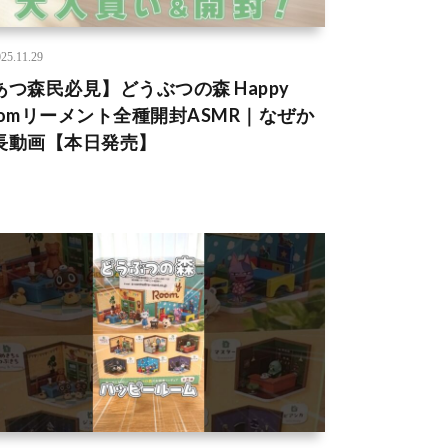
25.11.29
あつ森民必見】どうぶつの森 Happy
oomリーメント全種開封ASMR｜なぜか
長動画【本日発売】