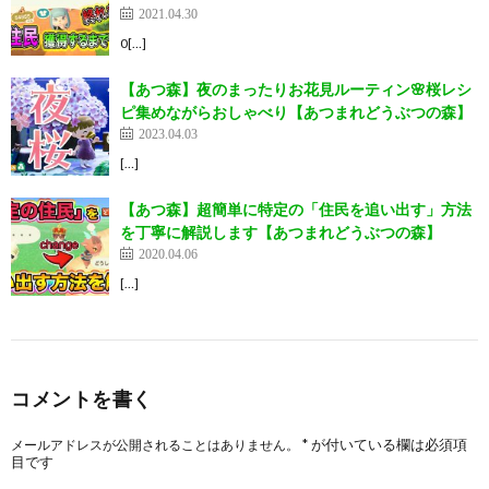
2021.04.30
0[…]
【あつ森】夜のまったりお花見ルーティン🌸桜レシ
ピ集めながらおしゃべり【あつまれどうぶつの森】
2023.04.03
[…]
【あつ森】超簡単に特定の「住民を追い出す」方法
を丁寧に解説します【あつまれどうぶつの森】
2020.04.06
[…]
コメントを書く
*
が付いている欄は必須項
メールアドレスが公開されることはありません。
目です