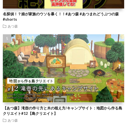
名探偵！？娘が家族のウソを暴く！！#あつ森 #あつまれどうぶつの森
#shorts
あつ森
【あつ森】滝壺の作り方と木の植え方/キャンプサイト：地図から作る島
クリエイト#12【島クリエイト】
あつ森