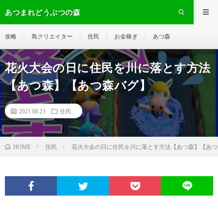
あつまれどうぶつの森
攻略
島クリエイター
住民
お金稼ぎ
あつ森
花火大会の日に住民を川に落とす方法
【あつ森】【あつ森バグ】
2021.08.23
住民
住民
花火大会の日に住民を川に落とす方法【あつ森】【あつ
HOME