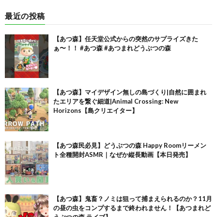
最近の投稿
【あつ森】任天堂公式からの突然のサプライズきた
ぁ〜！！ #あつ森 #あつまれどうぶつの森
【あつ森】マイデザイン無しの島づくり|自然に囲まれ
たエリアを繋ぐ細道|Animal Crossing: New
Horizons【島クリエイター】
【あつ森民必見】どうぶつの森 Happy Roomリーメン
ト全種開封ASMR｜なぜか縦長動画【本日発売】
【あつ森】鬼畜？ノミは狙って捕まえられるのか？11月
の昼の虫をコンプするまで終われません！【あつまれど
うぶつの森 ライブ】