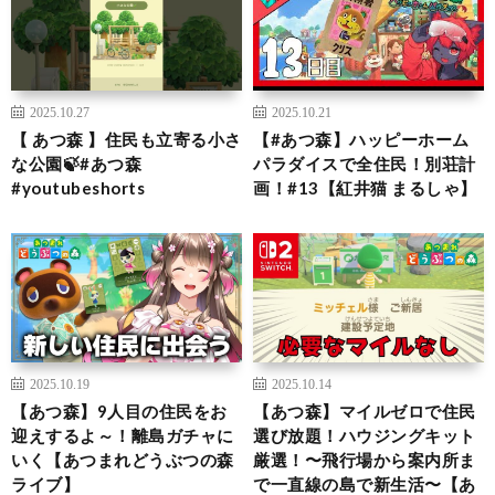
2025.10.27
2025.10.21
【 あつ森 】住民も立寄る小さ
【#あつ森】ハッピーホーム
な公園🍃#あつ森
パラダイスで全住民！別荘計
#youtubeshorts
画！#13【紅井猫 まるしゃ】
2025.10.19
2025.10.14
【あつ森】9人目の住民をお
【あつ森】マイルゼロで住民
迎えするよ～！離島ガチャに
選び放題！ハウジングキット
いく【あつまれどうぶつの森
厳選！〜飛行場から案内所ま
ライブ】
で一直線の島で新生活〜【あ