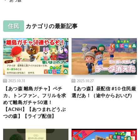
住民
カテゴリの最新記事
2025.10.31
2025.10.27
【あつ森 離島ガチャ】ペチ
【あつ森】昼配信 #10 住民厳
カ、トンファン、フリルを求
選だあ！（途中からおいぴ）
めて離島ガチャ50連！
【ACNH】【あつまれどうぶ
つの森】【ライブ配信】