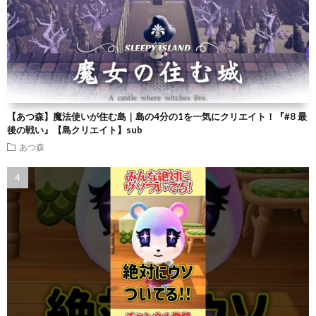
【あつ森】魔法使いが住む島｜島の4分の1を一気にクリエイト！『#8 最
後の戦い』【島クリエイト】sub
あつ森