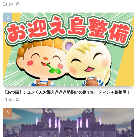
あつ森
【あつ森】ジュンくんお迎え🎉🎉🎉勢揃いの島でルーティン＋島整備！
あつ森