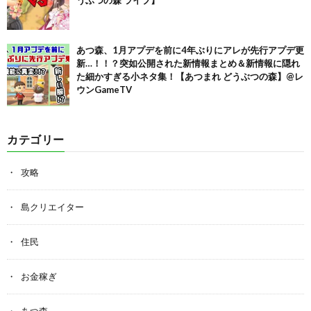
あつ森、1月アプデを前に4年ぶりにアレが先行アプデ更
新…！！？突如公開された新情報まとめ＆新情報に隠れ
た細かすぎる小ネタ集！【あつまれ どうぶつの森】@レ
ウンGameTV
カテゴリー
攻略
島クリエイター
住民
お金稼ぎ
あつ森