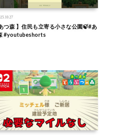
25.10.27
 あつ森 】住民も立寄る小さな公園🍃#あ
 #youtubeshorts