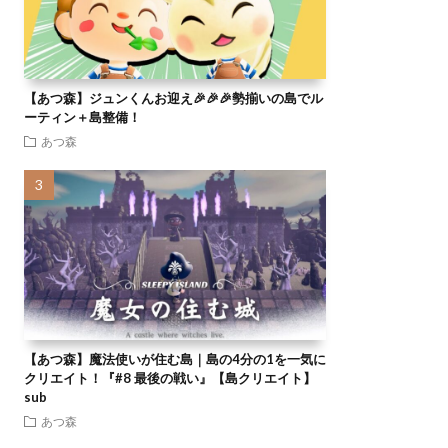
【あつ森】ジュンくんお迎え🎉🎉🎉勢揃いの島でル
ーティン＋島整備！
あつ森
【あつ森】魔法使いが住む島｜島の4分の1を一気に
クリエイト！『#8 最後の戦い』【島クリエイト】
sub
あつ森