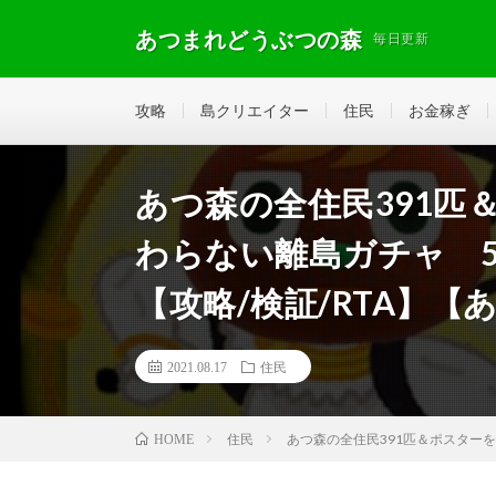
あつまれどうぶつの森
毎日更新
攻略
島クリエイター
住民
お金稼ぎ
あつ森の全住民391匹
わらない離島ガチャ 5
【攻略/検証/RTA】
2021.08.17
住民
住民
あつ森の全住民391匹＆ポスターを
HOME