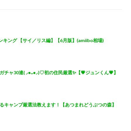
キング 【サイ／リス編】【6月版】(amiibo相場)
ャ30連( ⸝•ᴗ•⸝)♡初の住民厳選✨【💗ジュンくん💗】
るキャンプ厳選法教えます！【あつまれどうぶつの森】