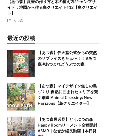
【あつ森】滝壺の作り方と木の植え方/キャンプサ
イト：地図から作る島クリエイト#12【島クリエイ
ト】
あつ森
最近の投稿
【あつ森】任天堂公式からの突然
のサプライズきたぁ〜！！ #あつ
森 #あつまれどうぶつの森
【あつ森】マイデザイン無しの島
づくり|自然に囲まれたエリアを繋
ぐ細道|Animal Crossing: New
Horizons【島クリエイター】
【あつ森民必見】どうぶつの森
Happy Roomリーメント全種開封
ASMR｜なぜか縦長動画【本日発