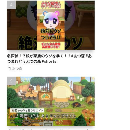
名探偵！？娘が家族のウソを暴く！！#あつ森 #あ
つまれどうぶつの森 #shorts
あつ森