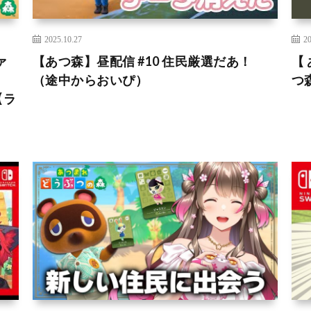
2025.10.27
20
ァ
【あつ森】昼配信 #10 住民厳選だあ！
【
（途中からおいぴ）
つ森
【ラ