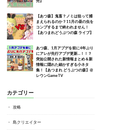
売】
【あつ森】鬼畜？ノミは狙って捕
まえられるのか？11月の昼の虫を
コンプするまで終われません！
【あつまれどうぶつの森 ライブ】
あつ森、1月アプデを前に4年ぶり
にアレが先行アプデ更新…！！？
突如公開された新情報まとめ＆新
情報に隠れた細かすぎる小ネタ
集！【あつまれ どうぶつの森】@
レウンGameTV
カテゴリー
攻略
島クリエイター