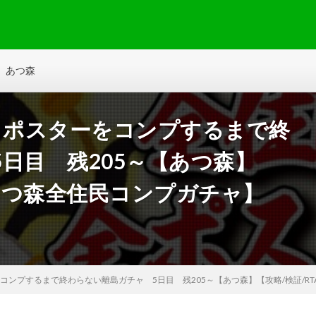
あつ森
＆ポスターをコンプするまで終
日目 残205～【あつ森】
【あつ森全住民コンプガチャ】
コンプするまで終わらない離島ガチャ 5日目 残205～【あつ森】【攻略/検証/R