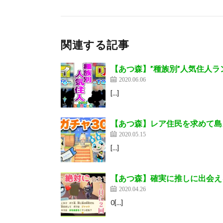
関連する記事
【あつ森】”種族別”人気住人ラン
2020.06.06
[…]
【あつ森】レア住民を求めて島ガチ
2020.05.15
[…]
【あつ森】確実に推しに出会え
2020.04.26
0[…]