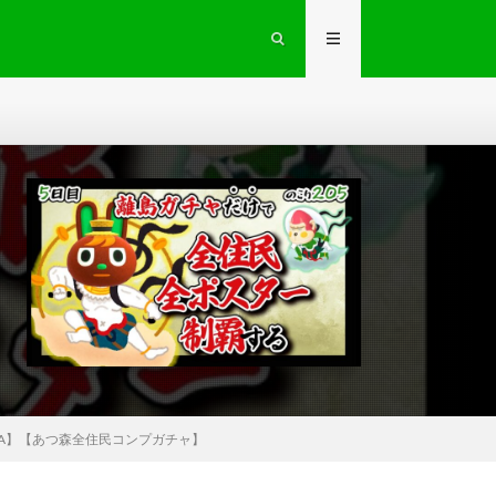
TA】【あつ森全住民コンプガチャ】