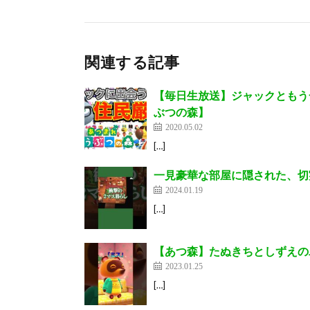
関連する記事
【毎日生放送】ジャックともう
ぶつの森】
2020.05.02
[…]
一見豪華な部屋に隠された、切
2024.01.19
[…]
【あつ森】たぬきちとしずえの二文
2023.01.25
[…]