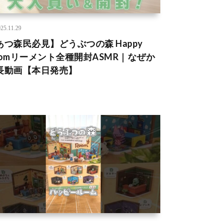
25.11.29
あつ森民必見】どうぶつの森 Happy
oomリーメント全種開封ASMR｜なぜか
長動画【本日発売】