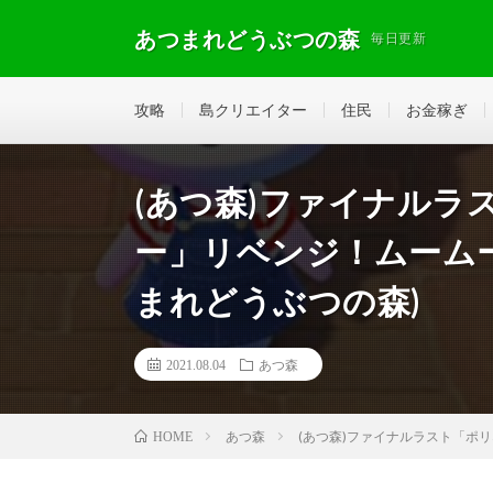
あつまれどうぶつの森
毎日更新
攻略
島クリエイター
住民
お金稼ぎ
(あつ森)ファイナルラ
ー」リベンジ！ムームー
まれどうぶつの森)
2021.08.04
あつ森
あつ森
(あつ森)ファイナルラスト「ポ
HOME