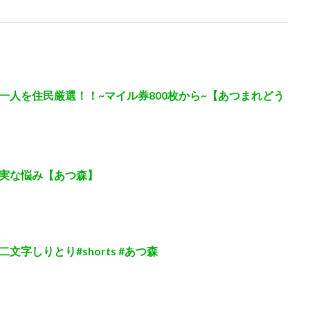
一人を住民厳選！！~マイル券800枚から~【あつまれどう
実な悩み【あつ森】
字しりとり#shorts #あつ森