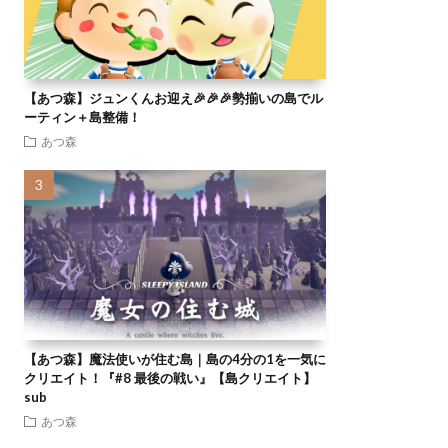
【あつ森】ジュンくんお迎え🎉🎉🎉勢揃いの島でル
ーティン＋島整備！
あつ森
【あつ森】魔法使いが住む島｜島の4分の1を一気に
クリエイト！『#8 最後の戦い』【島クリエイト】
sub
あつ森