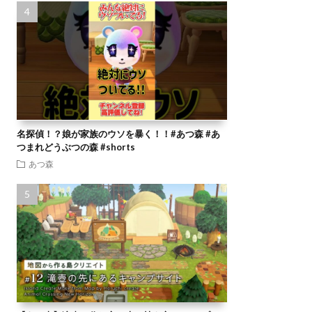
名探偵！？娘が家族のウソを暴く！！#あつ森 #あ
つまれどうぶつの森 #shorts
あつ森