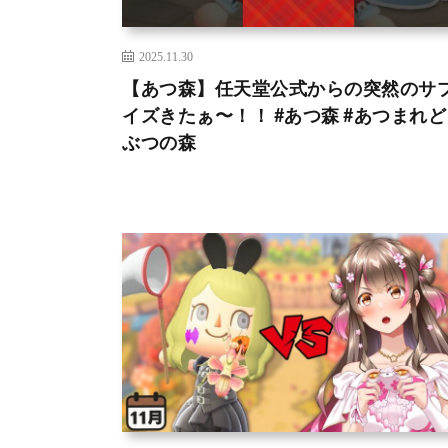
2025.11.30
【あつ森】任天堂公式からの突然のサ
イズきたぁ〜！！ #あつ森 #あつまれ
ぶつの森