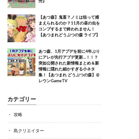
売】
【あつ森】鬼畜？ノミは狙って捕
まえられるのか？11月の昼の虫を
コンプするまで終われません！
【あつまれどうぶつの森 ライブ】
あつ森、1月アプデを前に4年ぶり
にアレが先行アプデ更新…！！？
突如公開された新情報まとめ＆新
情報に隠れた細かすぎる小ネタ
集！【あつまれ どうぶつの森】@
レウンGameTV
カテゴリー
攻略
島クリエイター