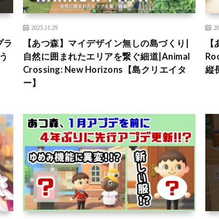
2025.11.29
20
プラ
【あつ森】マイデザイン無しの島づくり|
【
どう
自然に囲まれたエリアを繋ぐ細道|Animal
R
Crossing: New Horizons【島クリエイタ
縦
ー】