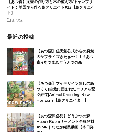
【あつ森】滝壺の作り方と木の植え方/キャンプサ
イト：地図から作る島クリエイト#12【島クリエイ
ト】
あつ森
最近の投稿
【あつ森】任天堂公式からの突然
のサプライズきたぁ〜！！ #あつ
森 #あつまれどうぶつの森
【あつ森】マイデザイン無しの島
づくり|自然に囲まれたエリアを繋
ぐ細道|Animal Crossing: New
Horizons【島クリエイター】
【あつ森民必見】どうぶつの森
Happy Roomリーメント全種開封
ASMR｜なぜか縦長動画【本日発