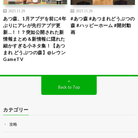
2025.11.29
2025.11.29
あつ森、1月アプデを前に4年
#あつ森 #あつまれどうぶつの
ぶりにアレが先行アプデ更
森 #ハッピーホーム #開封動
新…！！？突如公開された新
画
情報まとめ＆新情報に隠れた
細かすぎる小ネタ集！【あつ
まれ どうぶつの森】@レウン
GameTV
Back to Top
カテゴリー
攻略