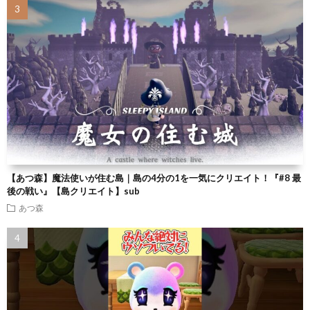
【あつ森】魔法使いが住む島｜島の4分の1を一気にクリエイト！『#8 最
後の戦い』【島クリエイト】sub
あつ森