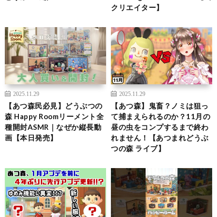
クリエイター】
2025.11.29
2025.11.29
【あつ森民必見】どうぶつの
【あつ森】鬼畜？ノミは狙っ
森 Happy Roomリーメント全
て捕まえられるのか？11月の
種開封ASMR｜なぜか縦長動
昼の虫をコンプするまで終わ
画【本日発売】
れません！【あつまれどうぶ
つの森 ライブ】