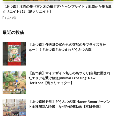
【あつ森】滝壺の作り方と木の植え方/キャンプサイト：地図から作る島
クリエイト#12【島クリエイト】
あつ森
最近の投稿
【あつ森】任天堂公式からの突然のサプライズきた
ぁ〜！！ #あつ森 #あつまれどうぶつの森
【あつ森】マイデザイン無しの島づくり|自然に囲まれ
たエリアを繋ぐ細道|Animal Crossing: New
Horizons【島クリエイター】
【あつ森民必見】どうぶつの森 Happy Roomリーメン
ト全種開封ASMR｜なぜか縦長動画【本日発売】