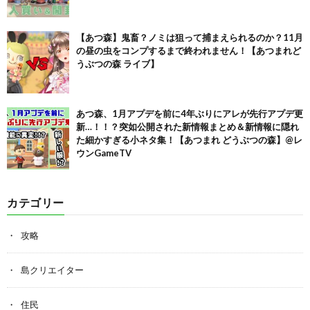
【あつ森】鬼畜？ノミは狙って捕まえられるのか？11月
の昼の虫をコンプするまで終われません！【あつまれど
うぶつの森 ライブ】
あつ森、1月アプデを前に4年ぶりにアレが先行アプデ更
新…！！？突如公開された新情報まとめ＆新情報に隠れ
た細かすぎる小ネタ集！【あつまれ どうぶつの森】@レ
ウンGameTV
カテゴリー
攻略
島クリエイター
住民