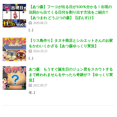
【あつ森】フーコが出る日が100％分かる！出現の
法則から出てくる日付を割り出す方法をご紹介!!
【あつまれ どうぶつの森】【ぽんすけ】
2020.08.23
[…]
【リス島作り】タヌキ商店とシルエットさんのお家
をかわいくかざる【あつ森ゆっくり実況】
2024.10.23
[…]
あつ森 もうすぐ誕生日のジュン君をスカウトする
まで終われませんをやったら奇跡が？【ゆっくり実
況】
2022.09.27
0[…]