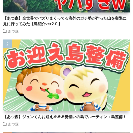
【あつ森】全世界でバズりまくってる海外のガチ勢が作った山を実際に
見に行ってみた【島紹介ver2.0.】
あつ森
【あつ森】ジュンくんお迎え🎉🎉🎉勢揃いの島でルーティン＋島整備！
あつ森