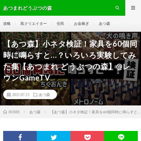
あつまれどうぶつの森
攻略
島クリエイター
住民
お金稼ぎ
あつ森
【あつ森】小ネタ検証！家具を60個同
時に鳴らすと…？いろいろ実験してみ
た集【あつまれ どうぶつの森】@レ
ウンGameTV
2021.07.15
あつ森
あつ森
【あつ森】小ネタ検証！家具を60個同時に鳴らすと…
HOME