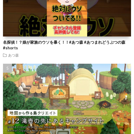
名探偵！？娘が家族のウソを暴く！！#あつ森 #あつまれどうぶつの森
#shorts
あつ森