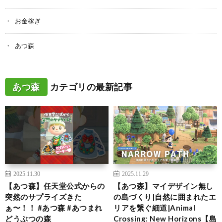
お金稼ぎ
あつ森
あつ森
カテゴリの最新記事
2025.11.30
2025.11.29
【あつ森】任天堂公式からの
【あつ森】マイデザイン無し
突然のサプライズきた
の島づくり|自然に囲まれたエ
ぁ〜！！ #あつ森 #あつまれ
リアを繋ぐ細道|Animal
どうぶつの森
Crossing: New Horizons【島