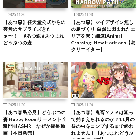
2025.11.30
2025.11.29
【あつ森】任天堂公式からの
【あつ森】マイデザイン無し
突然のサプライズきた
の島づくり|自然に囲まれたエ
ぁ〜！！ #あつ森 #あつまれ
リアを繋ぐ細道|Animal
どうぶつの森
Crossing: New Horizons【島
クリエイター】
2025.11.29
2025.11.29
【あつ森民必見】どうぶつの
【あつ森】鬼畜？ノミは狙っ
森 Happy Roomリーメント全
て捕まえられるのか？11月の
種開封ASMR｜なぜか縦長動
昼の虫をコンプするまで終わ
画【本日発売】
れません！【あつまれどうぶ