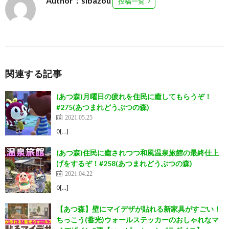
Author：sibazou
投稿一覧
関連する記事
(あつ森)月曜日の疲れを住民に癒してもらうぞ！
#275(あつまれどうぶつの森)
2021.05.25
0[…]
(あつ森)住民に癒されつつ和風温泉旅館の最終仕上
げをするぞ！#258(あつまれどうぶつの森)
2021.04.22
0[…]
【あつ森】壁にマイデザが貼れる新家具がすごい！
ちっこう(蓄光)ウォールステッカーのおしゃれなマ