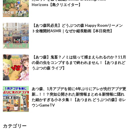
Horizons【島クリエイター】
【あつ森民必見】どうぶつの森 Happy Roomリーメン
ト全種開封ASMR｜なぜか縦長動画【本日発売】
【あつ森】鬼畜？ノミは狙って捕まえられるのか？11月
の昼の虫をコンプするまで終われません！【あつまれど
うぶつの森 ライブ】
あつ森、1月アプデを前に4年ぶりにアレが先行アプデ更
新…！！？突如公開された新情報まとめ＆新情報に隠れ
た細かすぎる小ネタ集！【あつまれ どうぶつの森】@レ
ウンGameTV
カテゴリー