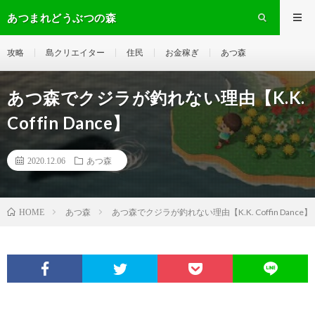
あつまれどうぶつの森
攻略
島クリエイター
住民
お金稼ぎ
あつ森
あつ森でクジラが釣れない理由【K.K.
Coffin Dance】
2020.12.06
あつ森
あつ森
あつ森でクジラが釣れない理由【K.K. Coffin Dance】
HOME