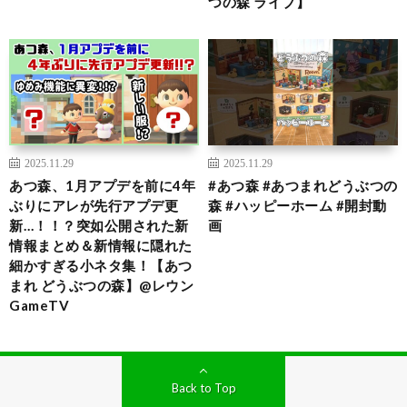
つの森 ライブ】
2025.11.29
2025.11.29
あつ森、1月アプデを前に4年
#あつ森 #あつまれどうぶつの
ぶりにアレが先行アプデ更
森 #ハッピーホーム #開封動
新…！！？突如公開された新
画
情報まとめ＆新情報に隠れた
細かすぎる小ネタ集！【あつ
まれ どうぶつの森】@レウン
GameTV
Back to Top