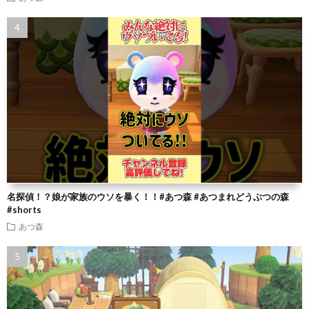
名探偵！？娘が家族のウソを暴く！！#あつ森 #あつまれどうぶつの森
#shorts
あつ森