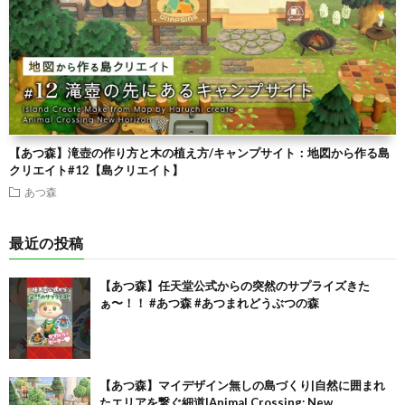
【あつ森】滝壺の作り方と木の植え方/キャンプサイト：地図から作る島
クリエイト#12【島クリエイト】
あつ森
最近の投稿
【あつ森】任天堂公式からの突然のサプライズきた
ぁ〜！！ #あつ森 #あつまれどうぶつの森
【あつ森】マイデザイン無しの島づくり|自然に囲まれ
たエリアを繋ぐ細道|Animal Crossing: New