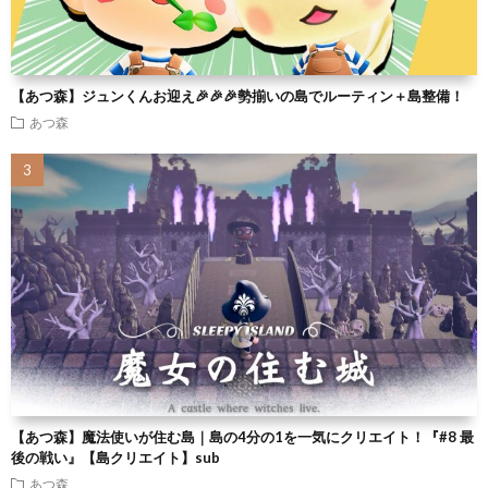
【あつ森】ジュンくんお迎え🎉🎉🎉勢揃いの島でルーティン＋島整備！
あつ森
【あつ森】魔法使いが住む島｜島の4分の1を一気にクリエイト！『#8 最
後の戦い』【島クリエイト】sub
あつ森